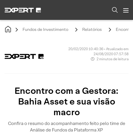
Fundos de Investimento
Relatórios
Encontro
20/02/2020 10:40:36 • Atualizado em
24/08/2020 07:57:58
2 minutos de leitura
Encontro com a Gestora:
Bahia Asset e sua visão
macro
Confira o resumo do acompanhamento feito pelo time de
Análise de Fundos da Plataforma XP