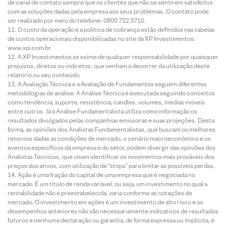
de canal de contato sempre que os clientes que não se sentirem satisfeitos
com as soluções dadas pela empresa aos seus problemas. O contato pode
ser realizado por meio do telefone: 0800 722 3710.
O custo da operação e a política de cobrança estão definidos nas tabelas
de custos operacionais disponibilizadas no site da XP Investimentos:
www.xpi.com.br.
A XP Investimentos se exime de qualquer responsabilidade por quaisquer
prejuízos, diretos ou indiretos, que venham a decorrer da utilização deste
relatório ou seu conteúdo.
A Avaliação Técnica e a Avaliação de Fundamentos seguem diferentes
metodologias de análise. A Análise Técnica é executada seguindo conceitos
como tendência, suporte, resistência, candles, volumes, médias móveis
entre outros. Já a Análise Fundamentalista utiliza como informação os
resultados divulgados pelas companhias emissoras e suas projeções. Desta
forma, as opiniões dos Analistas Fundamentalistas, que buscam os melhores
retornos dadas as condições de mercado, o cenário macroeconômico e os
eventos específicos da empresa e do setor, podem divergir das opiniões dos
Analistas Técnicos, que visam identificar os movimentos mais prováveis dos
preços dos ativos, com utilização de “stops” para limitar as possíveis perdas.
Ação é uma fração do capital de uma empresa que é negociada no
mercado. É um título de renda variável, ou seja, um investimento no qual a
rentabilidade não é preestabelecida, varia conforme as cotações de
mercado. O investimento em ações é um investimento de alto risco e os
desempenhos anteriores não são necessariamente indicativos de resultados
futuros e nenhuma declaração ou garantia, de forma expressa ou implícita, é