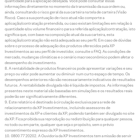
quantidade para a aplicação desejada. Você pode consultar essas
informações diretamente no momento da transmissão da sua ordem ou,
ainda, consultando o risco geral da sua carteira na tela de carteira (Visão
Risco). Caso a sua pontuação de risco atual não comporte a
aplicação/contratação pretendida, ou caso existam limitações em relação à
quantidade e/ou volume financeiro para a referida aplicação/contratação, isto
significa que, com base na composição atual da sua carteira, esta
aplicação/contratação não está adequada ao seu perfil. Em caso de dúvidas
sobre o processo de adequação dos produtos oferecidos pela XP
Investimentos ao seu perfil de investidor, consulte o FAQ. As condições de
mercado, mudanças climáticas e o cenário macroeconômico podem afetar o
desempenho do investimento.
A rentabilidade de produtos financeiros pode apresentar variações e seu
preço ou valor pode aumentar ou diminuir num curto espaço de tempo. Os
desempenhos anteriores não são necessariamente indicativos de resultados
futuros. A rentabilidade divulgada não é líquida de impostos. As informações
presentes neste material são baseadas em simulações e os resultados reais
poderão ser significativamente diferentes.
Este relatório é destinado à circulação exclusiva para a rede de
relacionamento da XP Investimentos, incluindo assessores de
investimentos da XP e clientes da XP, podendo também ser divulgado no site
da XP. Fica proibida sua reprodução ou redistribuição para qualquer pessoa,
no todo ou em parte, qualquer que seja o propósito, sem o prévio
consentimento expresso da XP Investimentos.
0800 77 20202. A Ouvidoria da XP Investimentos tem a missão de servir