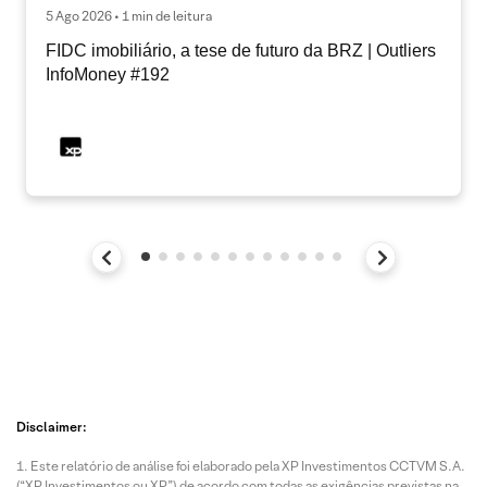
5 Ago 2026 • 1 min de leitura
FIDC imobiliário, a tese de futuro da BRZ | Outliers
InfoMoney #192
Disclaimer:
Este relatório de análise foi elaborado pela XP Investimentos CCTVM S.A.
(“XP Investimentos ou XP”) de acordo com todas as exigências previstas na