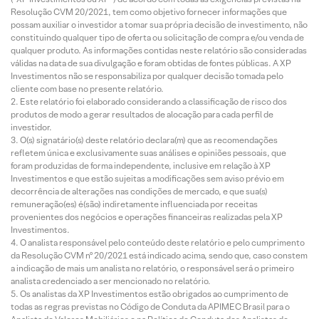
Resolução CVM 20/2021, tem como objetivo fornecer informações que
possam auxiliar o investidor a tomar sua própria decisão de investimento, não
constituindo qualquer tipo de oferta ou solicitação de compra e/ou venda de
qualquer produto. As informações contidas neste relatório são consideradas
válidas na data de sua divulgação e foram obtidas de fontes públicas. A XP
Investimentos não se responsabiliza por qualquer decisão tomada pelo
cliente com base no presente relatório.
Este relatório foi elaborado considerando a classificação de risco dos
produtos de modo a gerar resultados de alocação para cada perfil de
investidor.
O(s) signatário(s) deste relatório declara(m) que as recomendações
refletem única e exclusivamente suas análises e opiniões pessoais, que
foram produzidas de forma independente, inclusive em relação à XP
Investimentos e que estão sujeitas a modificações sem aviso prévio em
decorrência de alterações nas condições de mercado, e que sua(s)
remuneração(es) é(são) indiretamente influenciada por receitas
provenientes dos negócios e operações financeiras realizadas pela XP
Investimentos.
O analista responsável pelo conteúdo deste relatório e pelo cumprimento
da Resolução CVM nº 20/2021 está indicado acima, sendo que, caso constem
a indicação de mais um analista no relatório, o responsável será o primeiro
analista credenciado a ser mencionado no relatório.
Os analistas da XP Investimentos estão obrigados ao cumprimento de
todas as regras previstas no Código de Conduta da APIMEC Brasil para o