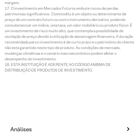
margem.
O investimento em Mercados Futuros embute riscos de perdas
patrimoniais significativos. Commodity é um objeto ou determinante de
preço de um contrato futuro ou outro instrumento derivativo, podendo
consubstanciar um índice, uma taxa, um valor mobiliário ou produto físico. É
um investimento de risco muito alto, que contempla a possibilidade de
oscilação de preço devido à utilização de alavancagem financeira. A duração
recomendada para o investimento é de curto prazo e o patrimônio do cliente
não está garantido neste tipo de produto. As condições de mercado,
mudanças climáticas e o cenário macroeconômico podem afetar o
desempenho do investimento.
ESTA INSTITUIÇÃO É ADERENTE AO CÓDIGO ANBIMA DE
DISTRIBUIÇÃO DE PRODUTOS DE INVESTIMENTO.
Análises