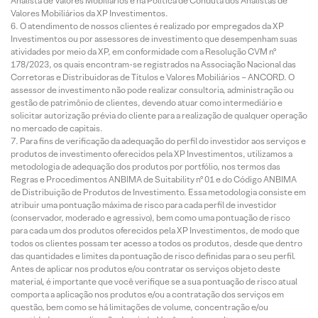
Analista de Valores Mobiliários e na Política de Conduta dos Analistas de
Valores Mobiliários da XP Investimentos.
O atendimento de nossos clientes é realizado por empregados da XP
Investimentos ou por assessores de investimento que desempenham suas
atividades por meio da XP, em conformidade com a Resolução CVM nº
178/2023, os quais encontram-se registrados na Associação Nacional das
Corretoras e Distribuidoras de Títulos e Valores Mobiliários – ANCORD. O
assessor de investimento não pode realizar consultoria, administração ou
gestão de patrimônio de clientes, devendo atuar como intermediário e
solicitar autorização prévia do cliente para a realização de qualquer operação
no mercado de capitais.
Para fins de verificação da adequação do perfil do investidor aos serviços e
produtos de investimento oferecidos pela XP Investimentos, utilizamos a
metodologia de adequação dos produtos por portfólio, nos termos das
Regras e Procedimentos ANBIMA de Suitability nº 01 e do Código ANBIMA
de Distribuição de Produtos de Investimento. Essa metodologia consiste em
atribuir uma pontuação máxima de risco para cada perfil de investidor
(conservador, moderado e agressivo), bem como uma pontuação de risco
para cada um dos produtos oferecidos pela XP Investimentos, de modo que
todos os clientes possam ter acesso a todos os produtos, desde que dentro
das quantidades e limites da pontuação de risco definidas para o seu perfil.
Antes de aplicar nos produtos e/ou contratar os serviços objeto deste
material, é importante que você verifique se a sua pontuação de risco atual
comporta a aplicação nos produtos e/ou a contratação dos serviços em
questão, bem como se há limitações de volume, concentração e/ou