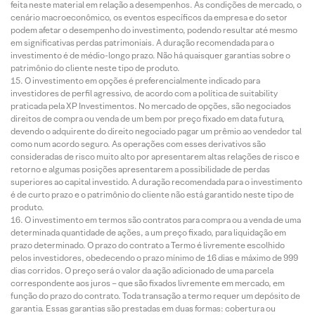
feita neste material em relação a desempenhos. As condições de mercado, o
cenário macroeconômico, os eventos específicos da empresa e do setor
podem afetar o desempenho do investimento, podendo resultar até mesmo
em significativas perdas patrimoniais. A duração recomendada para o
investimento é de médio-longo prazo. Não há quaisquer garantias sobre o
patrimônio do cliente neste tipo de produto.
O investimento em opções é preferencialmente indicado para
investidores de perfil agressivo, de acordo com a política de suitability
praticada pela XP Investimentos. No mercado de opções, são negociados
direitos de compra ou venda de um bem por preço fixado em data futura,
devendo o adquirente do direito negociado pagar um prêmio ao vendedor tal
como num acordo seguro. As operações com esses derivativos são
consideradas de risco muito alto por apresentarem altas relações de risco e
retorno e algumas posições apresentarem a possibilidade de perdas
superiores ao capital investido. A duração recomendada para o investimento
é de curto prazo e o patrimônio do cliente não está garantido neste tipo de
produto.
O investimento em termos são contratos para compra ou a venda de uma
determinada quantidade de ações, a um preço fixado, para liquidação em
prazo determinado. O prazo do contrato a Termo é livremente escolhido
pelos investidores, obedecendo o prazo mínimo de 16 dias e máximo de 999
dias corridos. O preço será o valor da ação adicionado de uma parcela
correspondente aos juros – que são fixados livremente em mercado, em
função do prazo do contrato. Toda transação a termo requer um depósito de
garantia. Essas garantias são prestadas em duas formas: cobertura ou