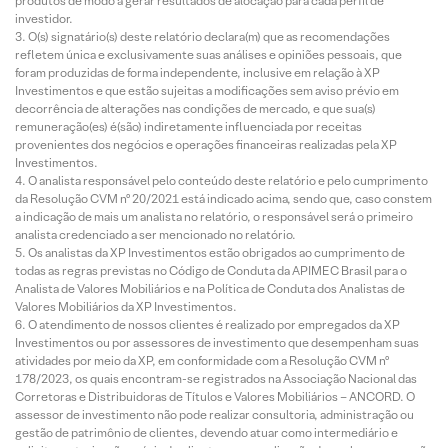
produtos de modo a gerar resultados de alocação para cada perfil de
investidor.
O(s) signatário(s) deste relatório declara(m) que as recomendações
refletem única e exclusivamente suas análises e opiniões pessoais, que
foram produzidas de forma independente, inclusive em relação à XP
Investimentos e que estão sujeitas a modificações sem aviso prévio em
decorrência de alterações nas condições de mercado, e que sua(s)
remuneração(es) é(são) indiretamente influenciada por receitas
provenientes dos negócios e operações financeiras realizadas pela XP
Investimentos.
O analista responsável pelo conteúdo deste relatório e pelo cumprimento
da Resolução CVM nº 20/2021 está indicado acima, sendo que, caso constem
a indicação de mais um analista no relatório, o responsável será o primeiro
analista credenciado a ser mencionado no relatório.
Os analistas da XP Investimentos estão obrigados ao cumprimento de
todas as regras previstas no Código de Conduta da APIMEC Brasil para o
Analista de Valores Mobiliários e na Política de Conduta dos Analistas de
Valores Mobiliários da XP Investimentos.
O atendimento de nossos clientes é realizado por empregados da XP
Investimentos ou por assessores de investimento que desempenham suas
atividades por meio da XP, em conformidade com a Resolução CVM nº
178/2023, os quais encontram-se registrados na Associação Nacional das
Corretoras e Distribuidoras de Títulos e Valores Mobiliários – ANCORD. O
assessor de investimento não pode realizar consultoria, administração ou
gestão de patrimônio de clientes, devendo atuar como intermediário e