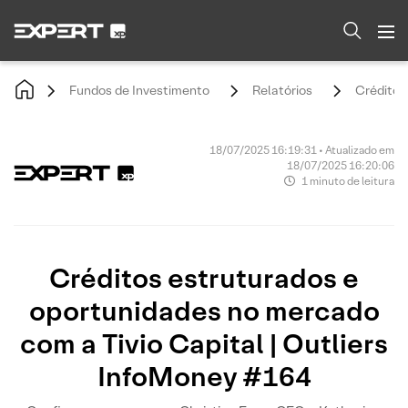
Fundos de Investimento
Relatórios
Créditos
18/07/2025 16:19:31 • Atualizado em
18/07/2025 16:20:06
1 minuto de leitura
Créditos estruturados e
oportunidades no mercado
com a Tivio Capital | Outliers
InfoMoney #164