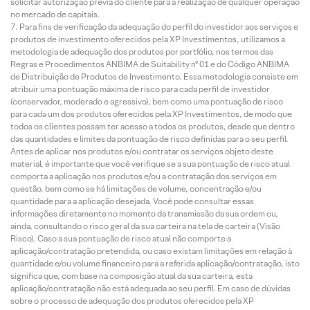
solicitar autorização prévia do cliente para a realização de qualquer operação
no mercado de capitais.
Para fins de verificação da adequação do perfil do investidor aos serviços e
produtos de investimento oferecidos pela XP Investimentos, utilizamos a
metodologia de adequação dos produtos por portfólio, nos termos das
Regras e Procedimentos ANBIMA de Suitability nº 01 e do Código ANBIMA
de Distribuição de Produtos de Investimento. Essa metodologia consiste em
atribuir uma pontuação máxima de risco para cada perfil de investidor
(conservador, moderado e agressivo), bem como uma pontuação de risco
para cada um dos produtos oferecidos pela XP Investimentos, de modo que
todos os clientes possam ter acesso a todos os produtos, desde que dentro
das quantidades e limites da pontuação de risco definidas para o seu perfil.
Antes de aplicar nos produtos e/ou contratar os serviços objeto deste
material, é importante que você verifique se a sua pontuação de risco atual
comporta a aplicação nos produtos e/ou a contratação dos serviços em
questão, bem como se há limitações de volume, concentração e/ou
quantidade para a aplicação desejada. Você pode consultar essas
informações diretamente no momento da transmissão da sua ordem ou,
ainda, consultando o risco geral da sua carteira na tela de carteira (Visão
Risco). Caso a sua pontuação de risco atual não comporte a
aplicação/contratação pretendida, ou caso existam limitações em relação à
quantidade e/ou volume financeiro para a referida aplicação/contratação, isto
significa que, com base na composição atual da sua carteira, esta
aplicação/contratação não está adequada ao seu perfil. Em caso de dúvidas
sobre o processo de adequação dos produtos oferecidos pela XP