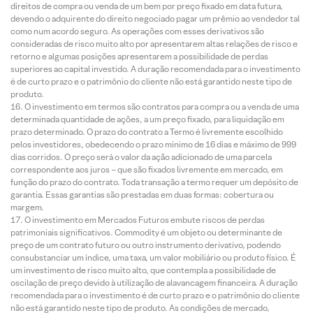
direitos de compra ou venda de um bem por preço fixado em data futura,
devendo o adquirente do direito negociado pagar um prêmio ao vendedor tal
como num acordo seguro. As operações com esses derivativos são
consideradas de risco muito alto por apresentarem altas relações de risco e
retorno e algumas posições apresentarem a possibilidade de perdas
superiores ao capital investido. A duração recomendada para o investimento
é de curto prazo e o patrimônio do cliente não está garantido neste tipo de
produto.
O investimento em termos são contratos para compra ou a venda de uma
determinada quantidade de ações, a um preço fixado, para liquidação em
prazo determinado. O prazo do contrato a Termo é livremente escolhido
pelos investidores, obedecendo o prazo mínimo de 16 dias e máximo de 999
dias corridos. O preço será o valor da ação adicionado de uma parcela
correspondente aos juros – que são fixados livremente em mercado, em
função do prazo do contrato. Toda transação a termo requer um depósito de
garantia. Essas garantias são prestadas em duas formas: cobertura ou
margem.
O investimento em Mercados Futuros embute riscos de perdas
patrimoniais significativos. Commodity é um objeto ou determinante de
preço de um contrato futuro ou outro instrumento derivativo, podendo
consubstanciar um índice, uma taxa, um valor mobiliário ou produto físico. É
um investimento de risco muito alto, que contempla a possibilidade de
oscilação de preço devido à utilização de alavancagem financeira. A duração
recomendada para o investimento é de curto prazo e o patrimônio do cliente
não está garantido neste tipo de produto. As condições de mercado,