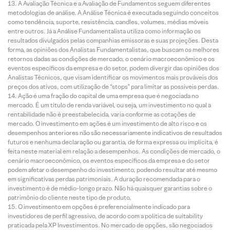
A Avaliação Técnica e a Avaliação de Fundamentos seguem diferentes
metodologias de análise. A Análise Técnica é executada seguindo conceitos
como tendência, suporte, resistência, candles, volumes, médias móveis
entre outros. Já a Análise Fundamentalista utiliza como informação os
resultados divulgados pelas companhias emissoras e suas projeções. Desta
forma, as opiniões dos Analistas Fundamentalistas, que buscam os melhores
retornos dadas as condições de mercado, o cenário macroeconômico e os
eventos específicos da empresa e do setor, podem divergir das opiniões dos
Analistas Técnicos, que visam identificar os movimentos mais prováveis dos
preços dos ativos, com utilização de “stops” para limitar as possíveis perdas.
Ação é uma fração do capital de uma empresa que é negociada no
mercado. É um título de renda variável, ou seja, um investimento no qual a
rentabilidade não é preestabelecida, varia conforme as cotações de
mercado. O investimento em ações é um investimento de alto risco e os
desempenhos anteriores não são necessariamente indicativos de resultados
futuros e nenhuma declaração ou garantia, de forma expressa ou implícita, é
feita neste material em relação a desempenhos. As condições de mercado, o
cenário macroeconômico, os eventos específicos da empresa e do setor
podem afetar o desempenho do investimento, podendo resultar até mesmo
em significativas perdas patrimoniais. A duração recomendada para o
investimento é de médio-longo prazo. Não há quaisquer garantias sobre o
patrimônio do cliente neste tipo de produto.
O investimento em opções é preferencialmente indicado para
investidores de perfil agressivo, de acordo com a política de suitability
praticada pela XP Investimentos. No mercado de opções, são negociados