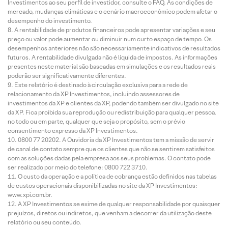
Investimentos ao seu perfil de investidor, consulte o FAQ. As condições de
mercado, mudanças climáticas e o cenário macroeconômico podem afetar o
desempenho do investimento.
A rentabilidade de produtos financeiros pode apresentar variações e seu
preço ou valor pode aumentar ou diminuir num curto espaço de tempo. Os
desempenhos anteriores não são necessariamente indicativos de resultados
futuros. A rentabilidade divulgada não é líquida de impostos. As informações
presentes neste material são baseadas em simulações e os resultados reais
poderão ser significativamente diferentes.
Este relatório é destinado à circulação exclusiva para a rede de
relacionamento da XP Investimentos, incluindo assessores de
investimentos da XP e clientes da XP, podendo também ser divulgado no site
da XP. Fica proibida sua reprodução ou redistribuição para qualquer pessoa,
no todo ou em parte, qualquer que seja o propósito, sem o prévio
consentimento expresso da XP Investimentos.
0800 77 20202. A Ouvidoria da XP Investimentos tem a missão de servir
de canal de contato sempre que os clientes que não se sentirem satisfeitos
com as soluções dadas pela empresa aos seus problemas. O contato pode
ser realizado por meio do telefone: 0800 722 3710.
O custo da operação e a política de cobrança estão definidos nas tabelas
de custos operacionais disponibilizadas no site da XP Investimentos:
www.xpi.com.br.
A XP Investimentos se exime de qualquer responsabilidade por quaisquer
prejuízos, diretos ou indiretos, que venham a decorrer da utilização deste
relatório ou seu conteúdo.