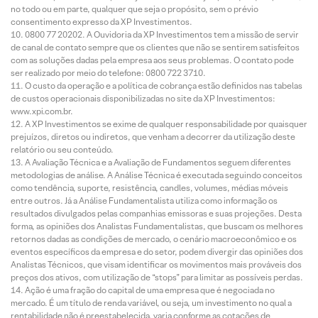
no todo ou em parte, qualquer que seja o propósito, sem o prévio
consentimento expresso da XP Investimentos.
0800 77 20202. A Ouvidoria da XP Investimentos tem a missão de servir
de canal de contato sempre que os clientes que não se sentirem satisfeitos
com as soluções dadas pela empresa aos seus problemas. O contato pode
ser realizado por meio do telefone: 0800 722 3710.
O custo da operação e a política de cobrança estão definidos nas tabelas
de custos operacionais disponibilizadas no site da XP Investimentos:
www.xpi.com.br.
A XP Investimentos se exime de qualquer responsabilidade por quaisquer
prejuízos, diretos ou indiretos, que venham a decorrer da utilização deste
relatório ou seu conteúdo.
A Avaliação Técnica e a Avaliação de Fundamentos seguem diferentes
metodologias de análise. A Análise Técnica é executada seguindo conceitos
como tendência, suporte, resistência, candles, volumes, médias móveis
entre outros. Já a Análise Fundamentalista utiliza como informação os
resultados divulgados pelas companhias emissoras e suas projeções. Desta
forma, as opiniões dos Analistas Fundamentalistas, que buscam os melhores
retornos dadas as condições de mercado, o cenário macroeconômico e os
eventos específicos da empresa e do setor, podem divergir das opiniões dos
Analistas Técnicos, que visam identificar os movimentos mais prováveis dos
preços dos ativos, com utilização de “stops” para limitar as possíveis perdas.
Ação é uma fração do capital de uma empresa que é negociada no
mercado. É um título de renda variável, ou seja, um investimento no qual a
rentabilidade não é preestabelecida, varia conforme as cotações de