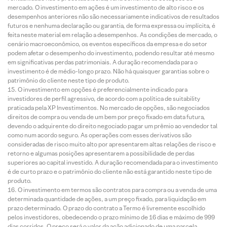
mercado. O investimento em ações é um investimento de alto risco e os
desempenhos anteriores não são necessariamente indicativos de resultados
futuros e nenhuma declaração ou garantia, de forma expressa ou implícita, é
feita neste material em relação a desempenhos. As condições de mercado, o
cenário macroeconômico, os eventos específicos da empresa e do setor
podem afetar o desempenho do investimento, podendo resultar até mesmo
em significativas perdas patrimoniais. A duração recomendada para o
investimento é de médio-longo prazo. Não há quaisquer garantias sobre o
patrimônio do cliente neste tipo de produto.
O investimento em opções é preferencialmente indicado para
investidores de perfil agressivo, de acordo com a política de suitability
praticada pela XP Investimentos. No mercado de opções, são negociados
direitos de compra ou venda de um bem por preço fixado em data futura,
devendo o adquirente do direito negociado pagar um prêmio ao vendedor tal
como num acordo seguro. As operações com esses derivativos são
consideradas de risco muito alto por apresentarem altas relações de risco e
retorno e algumas posições apresentarem a possibilidade de perdas
superiores ao capital investido. A duração recomendada para o investimento
é de curto prazo e o patrimônio do cliente não está garantido neste tipo de
produto.
O investimento em termos são contratos para compra ou a venda de uma
determinada quantidade de ações, a um preço fixado, para liquidação em
prazo determinado. O prazo do contrato a Termo é livremente escolhido
pelos investidores, obedecendo o prazo mínimo de 16 dias e máximo de 999
dias corridos. O preço será o valor da ação adicionado de uma parcela