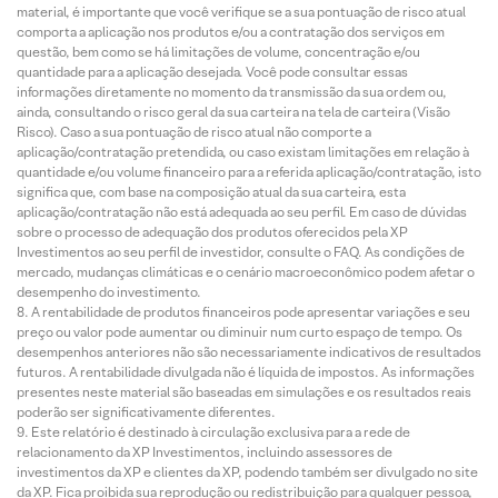
material, é importante que você verifique se a sua pontuação de risco atual
comporta a aplicação nos produtos e/ou a contratação dos serviços em
questão, bem como se há limitações de volume, concentração e/ou
quantidade para a aplicação desejada. Você pode consultar essas
informações diretamente no momento da transmissão da sua ordem ou,
ainda, consultando o risco geral da sua carteira na tela de carteira (Visão
Risco). Caso a sua pontuação de risco atual não comporte a
aplicação/contratação pretendida, ou caso existam limitações em relação à
quantidade e/ou volume financeiro para a referida aplicação/contratação, isto
significa que, com base na composição atual da sua carteira, esta
aplicação/contratação não está adequada ao seu perfil. Em caso de dúvidas
sobre o processo de adequação dos produtos oferecidos pela XP
Investimentos ao seu perfil de investidor, consulte o FAQ. As condições de
mercado, mudanças climáticas e o cenário macroeconômico podem afetar o
desempenho do investimento.
A rentabilidade de produtos financeiros pode apresentar variações e seu
preço ou valor pode aumentar ou diminuir num curto espaço de tempo. Os
desempenhos anteriores não são necessariamente indicativos de resultados
futuros. A rentabilidade divulgada não é líquida de impostos. As informações
presentes neste material são baseadas em simulações e os resultados reais
poderão ser significativamente diferentes.
Este relatório é destinado à circulação exclusiva para a rede de
relacionamento da XP Investimentos, incluindo assessores de
investimentos da XP e clientes da XP, podendo também ser divulgado no site
da XP. Fica proibida sua reprodução ou redistribuição para qualquer pessoa,