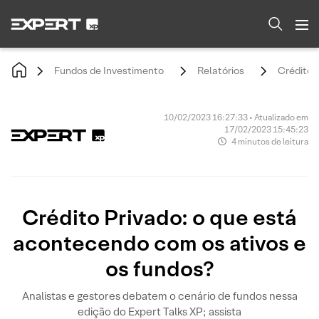
Fundos de Investimento
Relatórios
Crédito 
10/02/2023 16:27:33 • Atualizado em
17/02/2023 15:45:23
4 minutos de leitura
Crédito Privado: o que está
acontecendo com os ativos e
os fundos?
Analistas e gestores debatem o cenário de fundos nessa
edição do Expert Talks XP; assista