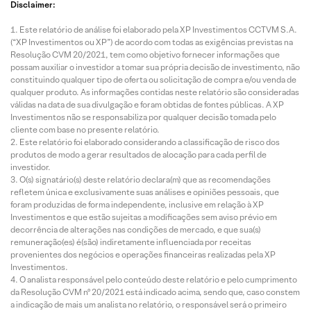
Disclaimer:
Este relatório de análise foi elaborado pela XP Investimentos CCTVM S.A.
(“XP Investimentos ou XP”) de acordo com todas as exigências previstas na
Resolução CVM 20/2021, tem como objetivo fornecer informações que
possam auxiliar o investidor a tomar sua própria decisão de investimento, não
constituindo qualquer tipo de oferta ou solicitação de compra e/ou venda de
qualquer produto. As informações contidas neste relatório são consideradas
válidas na data de sua divulgação e foram obtidas de fontes públicas. A XP
Investimentos não se responsabiliza por qualquer decisão tomada pelo
cliente com base no presente relatório.
Este relatório foi elaborado considerando a classificação de risco dos
produtos de modo a gerar resultados de alocação para cada perfil de
investidor.
O(s) signatário(s) deste relatório declara(m) que as recomendações
refletem única e exclusivamente suas análises e opiniões pessoais, que
foram produzidas de forma independente, inclusive em relação à XP
Investimentos e que estão sujeitas a modificações sem aviso prévio em
decorrência de alterações nas condições de mercado, e que sua(s)
remuneração(es) é(são) indiretamente influenciada por receitas
provenientes dos negócios e operações financeiras realizadas pela XP
Investimentos.
O analista responsável pelo conteúdo deste relatório e pelo cumprimento
da Resolução CVM nº 20/2021 está indicado acima, sendo que, caso constem
a indicação de mais um analista no relatório, o responsável será o primeiro