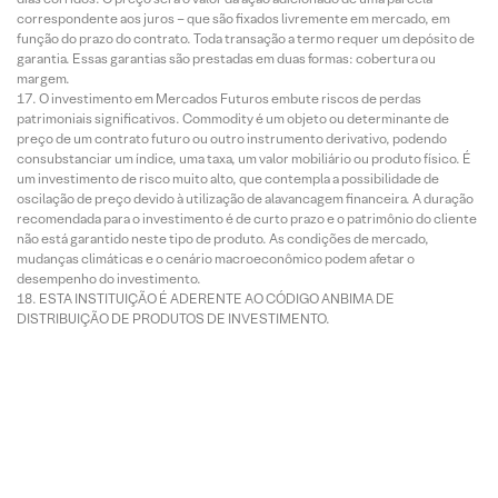
correspondente aos juros – que são fixados livremente em mercado, em
função do prazo do contrato. Toda transação a termo requer um depósito de
garantia. Essas garantias são prestadas em duas formas: cobertura ou
margem.
O investimento em Mercados Futuros embute riscos de perdas
patrimoniais significativos. Commodity é um objeto ou determinante de
preço de um contrato futuro ou outro instrumento derivativo, podendo
consubstanciar um índice, uma taxa, um valor mobiliário ou produto físico. É
um investimento de risco muito alto, que contempla a possibilidade de
oscilação de preço devido à utilização de alavancagem financeira. A duração
recomendada para o investimento é de curto prazo e o patrimônio do cliente
não está garantido neste tipo de produto. As condições de mercado,
mudanças climáticas e o cenário macroeconômico podem afetar o
desempenho do investimento.
ESTA INSTITUIÇÃO É ADERENTE AO CÓDIGO ANBIMA DE
DISTRIBUIÇÃO DE PRODUTOS DE INVESTIMENTO.