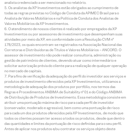
analista credenciado a ser mencionado no relatório.
Os analistas da XP Investimentos estão obrigados ao cumprimento de
todas as regras previstas no Código de Conduta da APIMEC Brasil para o
Analista de Valores Mobiliários e na Política de Conduta dos Analistas de
Valores Mobiliários da XP Investimentos.
O atendimento de nossos clientes é realizado por empregados da XP
Investimentos ou por assessores de investimento que desempenham suas
atividades por meio da XP, em conformidade com a Resolução CVM nº
178/2023, os quais encontram-se registrados na Associação Nacional das
Corretoras e Distribuidoras de Títulos e Valores Mobiliários – ANCORD. O
assessor de investimento não pode realizar consultoria, administração ou
gestão de patrimônio de clientes, devendo atuar como intermediário e
solicitar autorização prévia do cliente para a realização de qualquer operação
no mercado de capitais.
Para fins de verificação da adequação do perfil do investidor aos serviços e
produtos de investimento oferecidos pela XP Investimentos, utilizamos a
metodologia de adequação dos produtos por portfólio, nos termos das
Regras e Procedimentos ANBIMA de Suitability nº 01 e do Código ANBIMA
de Distribuição de Produtos de Investimento. Essa metodologia consiste em
atribuir uma pontuação máxima de risco para cada perfil de investidor
(conservador, moderado e agressivo), bem como uma pontuação de risco
para cada um dos produtos oferecidos pela XP Investimentos, de modo que
todos os clientes possam ter acesso a todos os produtos, desde que dentro
das quantidades e limites da pontuação de risco definidas para o seu perfil.
Antes de aplicar nos produtos e/ou contratar os serviços objeto deste