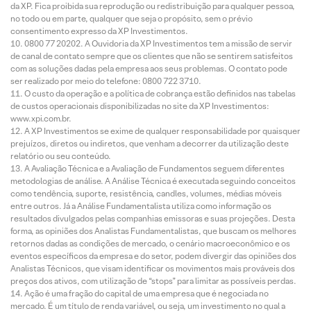
da XP. Fica proibida sua reprodução ou redistribuição para qualquer pessoa,
no todo ou em parte, qualquer que seja o propósito, sem o prévio
consentimento expresso da XP Investimentos.
0800 77 20202. A Ouvidoria da XP Investimentos tem a missão de servir
de canal de contato sempre que os clientes que não se sentirem satisfeitos
com as soluções dadas pela empresa aos seus problemas. O contato pode
ser realizado por meio do telefone: 0800 722 3710.
O custo da operação e a política de cobrança estão definidos nas tabelas
de custos operacionais disponibilizadas no site da XP Investimentos:
www.xpi.com.br.
A XP Investimentos se exime de qualquer responsabilidade por quaisquer
prejuízos, diretos ou indiretos, que venham a decorrer da utilização deste
relatório ou seu conteúdo.
A Avaliação Técnica e a Avaliação de Fundamentos seguem diferentes
metodologias de análise. A Análise Técnica é executada seguindo conceitos
como tendência, suporte, resistência, candles, volumes, médias móveis
entre outros. Já a Análise Fundamentalista utiliza como informação os
resultados divulgados pelas companhias emissoras e suas projeções. Desta
forma, as opiniões dos Analistas Fundamentalistas, que buscam os melhores
retornos dadas as condições de mercado, o cenário macroeconômico e os
eventos específicos da empresa e do setor, podem divergir das opiniões dos
Analistas Técnicos, que visam identificar os movimentos mais prováveis dos
preços dos ativos, com utilização de “stops” para limitar as possíveis perdas.
Ação é uma fração do capital de uma empresa que é negociada no
mercado. É um título de renda variável, ou seja, um investimento no qual a