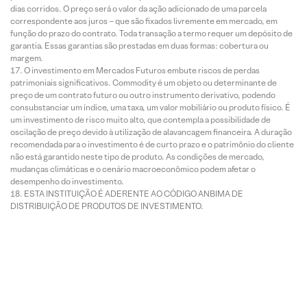
dias corridos. O preço será o valor da ação adicionado de uma parcela
correspondente aos juros – que são fixados livremente em mercado, em
função do prazo do contrato. Toda transação a termo requer um depósito de
garantia. Essas garantias são prestadas em duas formas: cobertura ou
margem.
O investimento em Mercados Futuros embute riscos de perdas
patrimoniais significativos. Commodity é um objeto ou determinante de
preço de um contrato futuro ou outro instrumento derivativo, podendo
consubstanciar um índice, uma taxa, um valor mobiliário ou produto físico. É
um investimento de risco muito alto, que contempla a possibilidade de
oscilação de preço devido à utilização de alavancagem financeira. A duração
recomendada para o investimento é de curto prazo e o patrimônio do cliente
não está garantido neste tipo de produto. As condições de mercado,
mudanças climáticas e o cenário macroeconômico podem afetar o
desempenho do investimento.
ESTA INSTITUIÇÃO É ADERENTE AO CÓDIGO ANBIMA DE
DISTRIBUIÇÃO DE PRODUTOS DE INVESTIMENTO.