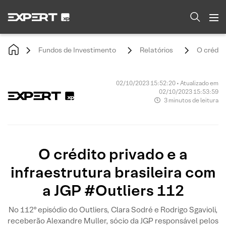
Fundos de Investimento
Relatórios
O crédito
02/10/2023 15:52:20 • Atualizado em
02/10/2023 15:53:59
3 minutos de leitura
O crédito privado e a
infraestrutura brasileira com
a JGP #Outliers 112
No 112º episódio do Outliers, Clara Sodré e Rodrigo Sgavioli,
receberão Alexandre Muller, sócio da JGP responsável pelos