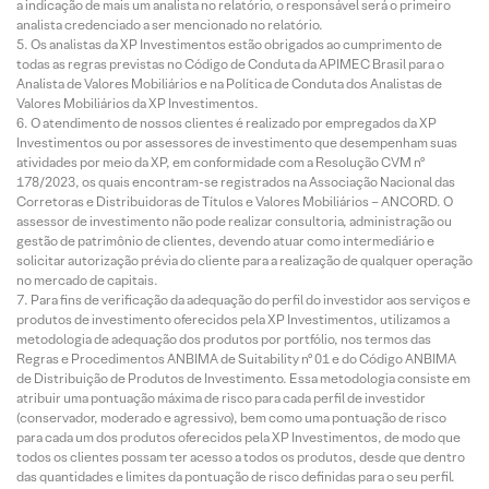
a indicação de mais um analista no relatório, o responsável será o primeiro
analista credenciado a ser mencionado no relatório.
Os analistas da XP Investimentos estão obrigados ao cumprimento de
todas as regras previstas no Código de Conduta da APIMEC Brasil para o
Analista de Valores Mobiliários e na Política de Conduta dos Analistas de
Valores Mobiliários da XP Investimentos.
O atendimento de nossos clientes é realizado por empregados da XP
Investimentos ou por assessores de investimento que desempenham suas
atividades por meio da XP, em conformidade com a Resolução CVM nº
178/2023, os quais encontram-se registrados na Associação Nacional das
Corretoras e Distribuidoras de Títulos e Valores Mobiliários – ANCORD. O
assessor de investimento não pode realizar consultoria, administração ou
gestão de patrimônio de clientes, devendo atuar como intermediário e
solicitar autorização prévia do cliente para a realização de qualquer operação
no mercado de capitais.
Para fins de verificação da adequação do perfil do investidor aos serviços e
produtos de investimento oferecidos pela XP Investimentos, utilizamos a
metodologia de adequação dos produtos por portfólio, nos termos das
Regras e Procedimentos ANBIMA de Suitability nº 01 e do Código ANBIMA
de Distribuição de Produtos de Investimento. Essa metodologia consiste em
atribuir uma pontuação máxima de risco para cada perfil de investidor
(conservador, moderado e agressivo), bem como uma pontuação de risco
para cada um dos produtos oferecidos pela XP Investimentos, de modo que
todos os clientes possam ter acesso a todos os produtos, desde que dentro
das quantidades e limites da pontuação de risco definidas para o seu perfil.