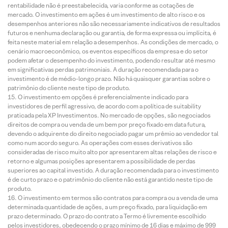
rentabilidade não é preestabelecida, varia conforme as cotações de
mercado. O investimento em ações é um investimento de alto risco e os
desempenhos anteriores não são necessariamente indicativos de resultados
futuros e nenhuma declaração ou garantia, de forma expressa ou implícita, é
feita neste material em relação a desempenhos. As condições de mercado, o
cenário macroeconômico, os eventos específicos da empresa e do setor
podem afetar o desempenho do investimento, podendo resultar até mesmo
em significativas perdas patrimoniais. A duração recomendada para o
investimento é de médio-longo prazo. Não há quaisquer garantias sobre o
patrimônio do cliente neste tipo de produto.
O investimento em opções é preferencialmente indicado para
investidores de perfil agressivo, de acordo com a política de suitability
praticada pela XP Investimentos. No mercado de opções, são negociados
direitos de compra ou venda de um bem por preço fixado em data futura,
devendo o adquirente do direito negociado pagar um prêmio ao vendedor tal
como num acordo seguro. As operações com esses derivativos são
consideradas de risco muito alto por apresentarem altas relações de risco e
retorno e algumas posições apresentarem a possibilidade de perdas
superiores ao capital investido. A duração recomendada para o investimento
é de curto prazo e o patrimônio do cliente não está garantido neste tipo de
produto.
O investimento em termos são contratos para compra ou a venda de uma
determinada quantidade de ações, a um preço fixado, para liquidação em
prazo determinado. O prazo do contrato a Termo é livremente escolhido
pelos investidores, obedecendo o prazo mínimo de 16 dias e máximo de 999