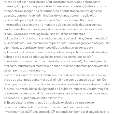
Antes de aplicar nos produtos e/ou contratar os serviços objeto deste
material, é importante que você verifique se a sua pontuação de risco atual
comporta a aplicação nos produtos e/ou a contratação dos serviços em
questão, bem como se há limitações de volume, concentração e/ou
quantidade para a aplicação desejada. Você pode consultar essas
informações diretamente no momento da transmissão da sua ordem ou,
ainda, consultando o risco geral da sua carteira na tela de carteira (Visão
Risco). Caso a sua pontuação de risco atual não comporte a
aplicação/contratação pretendida, ou caso existam limitações em relação à
quantidade e/ou volume financeiro para a referida aplicação/contratação, isto
significa que, com base na composição atual da sua carteira, esta
aplicação/contratação não está adequada ao seu perfil. Em caso de dúvidas
sobre o processo de adequação dos produtos oferecidos pela XP
Investimentos ao seu perfil de investidor, consulte o FAQ. As condições de
mercado, mudanças climáticas e o cenário macroeconômico podem afetar o
desempenho do investimento.
A rentabilidade de produtos financeiros pode apresentar variações e seu
preço ou valor pode aumentar ou diminuir num curto espaço de tempo. Os
desempenhos anteriores não são necessariamente indicativos de resultados
futuros. A rentabilidade divulgada não é líquida de impostos. As informações
presentes neste material são baseadas em simulações e os resultados reais
poderão ser significativamente diferentes.
Este relatório é destinado à circulação exclusiva para a rede de
relacionamento da XP Investimentos, incluindo assessores de
investimentos da XP e clientes da XP, podendo também ser divulgado no site