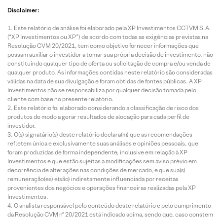
Disclaimer:
Este relatório de análise foi elaborado pela XP Investimentos CCTVM S.A.
(“XP Investimentos ou XP”) de acordo com todas as exigências previstas na
Resolução CVM 20/2021, tem como objetivo fornecer informações que
possam auxiliar o investidor a tomar sua própria decisão de investimento, não
constituindo qualquer tipo de oferta ou solicitação de compra e/ou venda de
qualquer produto. As informações contidas neste relatório são consideradas
válidas na data de sua divulgação e foram obtidas de fontes públicas. A XP
Investimentos não se responsabiliza por qualquer decisão tomada pelo
cliente com base no presente relatório.
Este relatório foi elaborado considerando a classificação de risco dos
produtos de modo a gerar resultados de alocação para cada perfil de
investidor.
O(s) signatário(s) deste relatório declara(m) que as recomendações
refletem única e exclusivamente suas análises e opiniões pessoais, que
foram produzidas de forma independente, inclusive em relação à XP
Investimentos e que estão sujeitas a modificações sem aviso prévio em
decorrência de alterações nas condições de mercado, e que sua(s)
remuneração(es) é(são) indiretamente influenciada por receitas
provenientes dos negócios e operações financeiras realizadas pela XP
Investimentos.
O analista responsável pelo conteúdo deste relatório e pelo cumprimento
da Resolução CVM nº 20/2021 está indicado acima, sendo que, caso constem