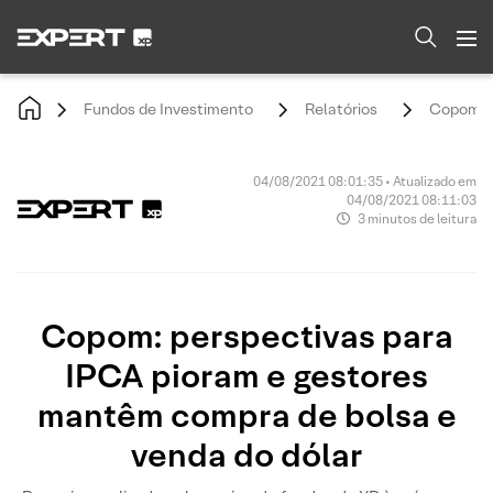
Fundos de Investimento
Relatórios
Copom: p
04/08/2021 08:01:35 • Atualizado em
04/08/2021 08:11:03
3 minutos de leitura
Copom: perspectivas para
IPCA pioram e gestores
mantêm compra de bolsa e
venda do dólar