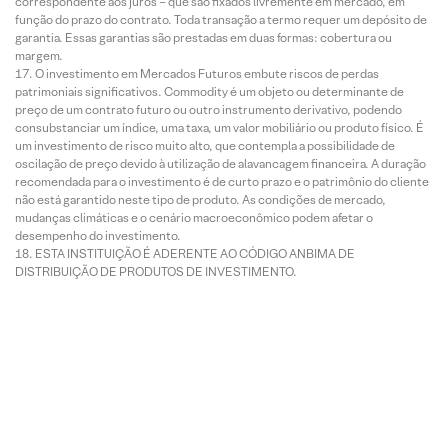
correspondente aos juros – que são fixados livremente em mercado, em
função do prazo do contrato. Toda transação a termo requer um depósito de
garantia. Essas garantias são prestadas em duas formas: cobertura ou
margem.
O investimento em Mercados Futuros embute riscos de perdas
patrimoniais significativos. Commodity é um objeto ou determinante de
preço de um contrato futuro ou outro instrumento derivativo, podendo
consubstanciar um índice, uma taxa, um valor mobiliário ou produto físico. É
um investimento de risco muito alto, que contempla a possibilidade de
oscilação de preço devido à utilização de alavancagem financeira. A duração
recomendada para o investimento é de curto prazo e o patrimônio do cliente
não está garantido neste tipo de produto. As condições de mercado,
mudanças climáticas e o cenário macroeconômico podem afetar o
desempenho do investimento.
ESTA INSTITUIÇÃO É ADERENTE AO CÓDIGO ANBIMA DE
DISTRIBUIÇÃO DE PRODUTOS DE INVESTIMENTO.