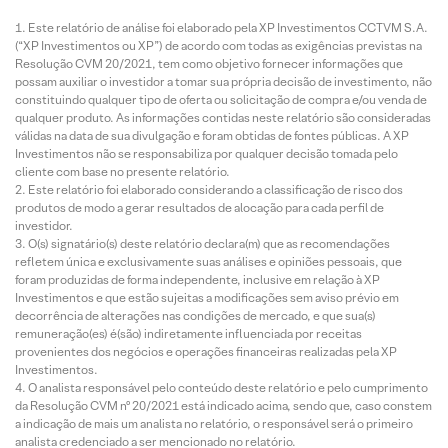
Este relatório de análise foi elaborado pela XP Investimentos CCTVM S.A.
(“XP Investimentos ou XP”) de acordo com todas as exigências previstas na
Resolução CVM 20/2021, tem como objetivo fornecer informações que
possam auxiliar o investidor a tomar sua própria decisão de investimento, não
constituindo qualquer tipo de oferta ou solicitação de compra e/ou venda de
qualquer produto. As informações contidas neste relatório são consideradas
válidas na data de sua divulgação e foram obtidas de fontes públicas. A XP
Investimentos não se responsabiliza por qualquer decisão tomada pelo
cliente com base no presente relatório.
Este relatório foi elaborado considerando a classificação de risco dos
produtos de modo a gerar resultados de alocação para cada perfil de
investidor.
O(s) signatário(s) deste relatório declara(m) que as recomendações
refletem única e exclusivamente suas análises e opiniões pessoais, que
foram produzidas de forma independente, inclusive em relação à XP
Investimentos e que estão sujeitas a modificações sem aviso prévio em
decorrência de alterações nas condições de mercado, e que sua(s)
remuneração(es) é(são) indiretamente influenciada por receitas
provenientes dos negócios e operações financeiras realizadas pela XP
Investimentos.
O analista responsável pelo conteúdo deste relatório e pelo cumprimento
da Resolução CVM nº 20/2021 está indicado acima, sendo que, caso constem
a indicação de mais um analista no relatório, o responsável será o primeiro
analista credenciado a ser mencionado no relatório.