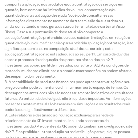
comporta a aplicação nos produtos e/ou a contratação dos serviços em
questão, bem como se há limitações de volume, concentração e/ou
quantidade para a aplicação desejada. Você pode consultar essas
informações diretamente no momento da transmissão da sua ordem ou,
ainda, consultando o risco geral da sua carteira na tela de carteira (Visão
Risco). Caso a sua pontuação de risco atual não comporte a
aplicação/contratação pretendida, ou caso existam limitações em relação à
quantidade e/ou volume financeiro para a referida aplicação/contratação, isto
significa que, com base na composição atual da sua carteira, esta
aplicação/contratação não está adequada ao seu perfil. Em caso de dúvidas
sobre o processo de adequação dos produtos oferecidos pela XP
Investimentos ao seu perfil de investidor, consulte o FAQ. As condições de
mercado, mudanças climáticas e o cenário macroeconômico podem afetar o
desempenho do investimento.
A rentabilidade de produtos financeiros pode apresentar variações e seu
preço ou valor pode aumentar ou diminuir num curto espaço de tempo. Os
desempenhos anteriores não são necessariamente indicativos de resultados
futuros. A rentabilidade divulgada não é líquida de impostos. As informações
presentes neste material são baseadas em simulações e os resultados reais
poderão ser significativamente diferentes.
Este relatório é destinado à circulação exclusiva para a rede de
relacionamento da XP Investimentos, incluindo assessores de
investimentos da XP e clientes da XP, podendo também ser divulgado no site
da XP. Fica proibida sua reprodução ou redistribuição para qualquer pessoa,
no todo ou em parte, qualquer que seja o propósito, sem o prévio