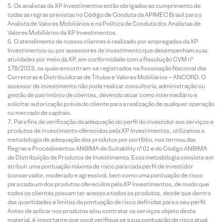
Os analistas da XP Investimentos estão obrigados ao cumprimento de
todas as regras previstas no Código de Conduta da APIMEC Brasil para o
Analista de Valores Mobiliários e na Política de Conduta dos Analistas de
Valores Mobiliários da XP Investimentos.
O atendimento de nossos clientes é realizado por empregados da XP
Investimentos ou por assessores de investimento que desempenham suas
atividades por meio da XP, em conformidade com a Resolução CVM nº
178/2023, os quais encontram-se registrados na Associação Nacional das
Corretoras e Distribuidoras de Títulos e Valores Mobiliários – ANCORD. O
assessor de investimento não pode realizar consultoria, administração ou
gestão de patrimônio de clientes, devendo atuar como intermediário e
solicitar autorização prévia do cliente para a realização de qualquer operação
no mercado de capitais.
Para fins de verificação da adequação do perfil do investidor aos serviços e
produtos de investimento oferecidos pela XP Investimentos, utilizamos a
metodologia de adequação dos produtos por portfólio, nos termos das
Regras e Procedimentos ANBIMA de Suitability nº 01 e do Código ANBIMA
de Distribuição de Produtos de Investimento. Essa metodologia consiste em
atribuir uma pontuação máxima de risco para cada perfil de investidor
(conservador, moderado e agressivo), bem como uma pontuação de risco
para cada um dos produtos oferecidos pela XP Investimentos, de modo que
todos os clientes possam ter acesso a todos os produtos, desde que dentro
das quantidades e limites da pontuação de risco definidas para o seu perfil.
Antes de aplicar nos produtos e/ou contratar os serviços objeto deste
material, é importante que você verifique se a sua pontuação de risco atual