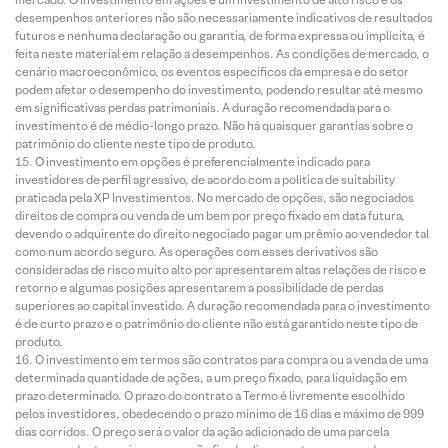
desempenhos anteriores não são necessariamente indicativos de resultados
futuros e nenhuma declaração ou garantia, de forma expressa ou implícita, é
feita neste material em relação a desempenhos. As condições de mercado, o
cenário macroeconômico, os eventos específicos da empresa e do setor
podem afetar o desempenho do investimento, podendo resultar até mesmo
em significativas perdas patrimoniais. A duração recomendada para o
investimento é de médio-longo prazo. Não há quaisquer garantias sobre o
patrimônio do cliente neste tipo de produto.
O investimento em opções é preferencialmente indicado para
investidores de perfil agressivo, de acordo com a política de suitability
praticada pela XP Investimentos. No mercado de opções, são negociados
direitos de compra ou venda de um bem por preço fixado em data futura,
devendo o adquirente do direito negociado pagar um prêmio ao vendedor tal
como num acordo seguro. As operações com esses derivativos são
consideradas de risco muito alto por apresentarem altas relações de risco e
retorno e algumas posições apresentarem a possibilidade de perdas
superiores ao capital investido. A duração recomendada para o investimento
é de curto prazo e o patrimônio do cliente não está garantido neste tipo de
produto.
O investimento em termos são contratos para compra ou a venda de uma
determinada quantidade de ações, a um preço fixado, para liquidação em
prazo determinado. O prazo do contrato a Termo é livremente escolhido
pelos investidores, obedecendo o prazo mínimo de 16 dias e máximo de 999
dias corridos. O preço será o valor da ação adicionado de uma parcela