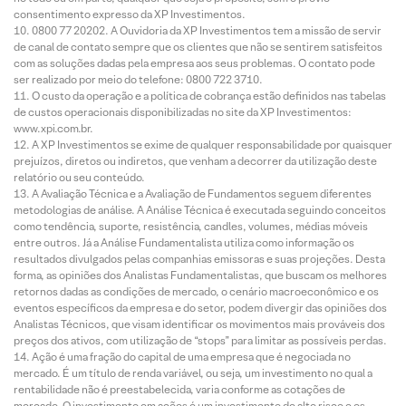
consentimento expresso da XP Investimentos.
0800 77 20202. A Ouvidoria da XP Investimentos tem a missão de servir
de canal de contato sempre que os clientes que não se sentirem satisfeitos
com as soluções dadas pela empresa aos seus problemas. O contato pode
ser realizado por meio do telefone: 0800 722 3710.
O custo da operação e a política de cobrança estão definidos nas tabelas
de custos operacionais disponibilizadas no site da XP Investimentos:
www.xpi.com.br.
A XP Investimentos se exime de qualquer responsabilidade por quaisquer
prejuízos, diretos ou indiretos, que venham a decorrer da utilização deste
relatório ou seu conteúdo.
A Avaliação Técnica e a Avaliação de Fundamentos seguem diferentes
metodologias de análise. A Análise Técnica é executada seguindo conceitos
como tendência, suporte, resistência, candles, volumes, médias móveis
entre outros. Já a Análise Fundamentalista utiliza como informação os
resultados divulgados pelas companhias emissoras e suas projeções. Desta
forma, as opiniões dos Analistas Fundamentalistas, que buscam os melhores
retornos dadas as condições de mercado, o cenário macroeconômico e os
eventos específicos da empresa e do setor, podem divergir das opiniões dos
Analistas Técnicos, que visam identificar os movimentos mais prováveis dos
preços dos ativos, com utilização de “stops” para limitar as possíveis perdas.
Ação é uma fração do capital de uma empresa que é negociada no
mercado. É um título de renda variável, ou seja, um investimento no qual a
rentabilidade não é preestabelecida, varia conforme as cotações de
mercado. O investimento em ações é um investimento de alto risco e os