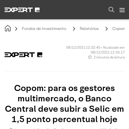
Fundos de Investimento
Relatórios
Copom: p
08/12/2021 12:32:45 • Atualizado em
08/12/2021 12:33:17
2 minutos de leitura
Copom: para os gestores
multimercado, o Banco
Central deve subir a Selic em
1,5 ponto percentual hoje