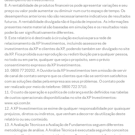
A rentabilidade de produtos financeiros pode apresentar variações e seu
preço ou valor pode aumentar ou diminuir num curto espaço de tempo. Os
desempenhos anteriores não são necessariamente indicativos de resultados
futuros. A rentabilidade divulgada não é líquida de impostos. As informações
presentes neste material são baseadas em simulações e os resultados reais
poderão ser significativamente diferentes.
Este relatório é destinado à circulação exclusiva para a rede de
relacionamento da XP Investimentos, incluindo assessores de
investimentos da XP e clientes da XP, podendo também ser divulgado no site
da XP. Fica proibida sua reprodução ou redistribuição para qualquer pessoa,
no todo ou em parte, qualquer que seja o propósito, sem o prévio
consentimento expresso da XP Investimentos.
0800 77 20202. A Ouvidoria da XP Investimentos tem a missão de servir
de canal de contato sempre que os clientes que não se sentirem satisfeitos
com as soluções dadas pela empresa aos seus problemas. O contato pode
ser realizado por meio do telefone: 0800 722 3710.
O custo da operação e a política de cobrança estão definidos nas tabelas
de custos operacionais disponibilizadas no site da XP Investimentos:
www.xpi.com.br.
A XP Investimentos se exime de qualquer responsabilidade por quaisquer
prejuízos, diretos ou indiretos, que venham a decorrer da utilização deste
relatório ou seu conteúdo.
A Avaliação Técnica e a Avaliação de Fundamentos seguem diferentes
metodologias de análise. A Análise Técnica é executada seguindo conceitos