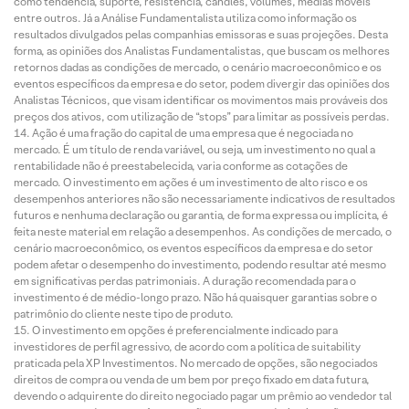
como tendência, suporte, resistência, candles, volumes, médias móveis
entre outros. Já a Análise Fundamentalista utiliza como informação os
resultados divulgados pelas companhias emissoras e suas projeções. Desta
forma, as opiniões dos Analistas Fundamentalistas, que buscam os melhores
retornos dadas as condições de mercado, o cenário macroeconômico e os
eventos específicos da empresa e do setor, podem divergir das opiniões dos
Analistas Técnicos, que visam identificar os movimentos mais prováveis dos
preços dos ativos, com utilização de “stops” para limitar as possíveis perdas.
Ação é uma fração do capital de uma empresa que é negociada no
mercado. É um título de renda variável, ou seja, um investimento no qual a
rentabilidade não é preestabelecida, varia conforme as cotações de
mercado. O investimento em ações é um investimento de alto risco e os
desempenhos anteriores não são necessariamente indicativos de resultados
futuros e nenhuma declaração ou garantia, de forma expressa ou implícita, é
feita neste material em relação a desempenhos. As condições de mercado, o
cenário macroeconômico, os eventos específicos da empresa e do setor
podem afetar o desempenho do investimento, podendo resultar até mesmo
em significativas perdas patrimoniais. A duração recomendada para o
investimento é de médio-longo prazo. Não há quaisquer garantias sobre o
patrimônio do cliente neste tipo de produto.
O investimento em opções é preferencialmente indicado para
investidores de perfil agressivo, de acordo com a política de suitability
praticada pela XP Investimentos. No mercado de opções, são negociados
direitos de compra ou venda de um bem por preço fixado em data futura,
devendo o adquirente do direito negociado pagar um prêmio ao vendedor tal