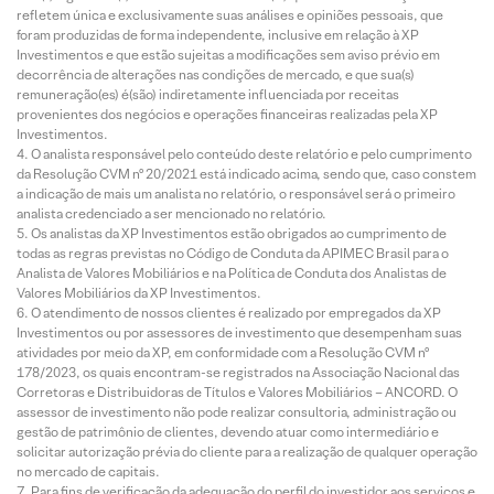
refletem única e exclusivamente suas análises e opiniões pessoais, que
foram produzidas de forma independente, inclusive em relação à XP
Investimentos e que estão sujeitas a modificações sem aviso prévio em
decorrência de alterações nas condições de mercado, e que sua(s)
remuneração(es) é(são) indiretamente influenciada por receitas
provenientes dos negócios e operações financeiras realizadas pela XP
Investimentos.
O analista responsável pelo conteúdo deste relatório e pelo cumprimento
da Resolução CVM nº 20/2021 está indicado acima, sendo que, caso constem
a indicação de mais um analista no relatório, o responsável será o primeiro
analista credenciado a ser mencionado no relatório.
Os analistas da XP Investimentos estão obrigados ao cumprimento de
todas as regras previstas no Código de Conduta da APIMEC Brasil para o
Analista de Valores Mobiliários e na Política de Conduta dos Analistas de
Valores Mobiliários da XP Investimentos.
O atendimento de nossos clientes é realizado por empregados da XP
Investimentos ou por assessores de investimento que desempenham suas
atividades por meio da XP, em conformidade com a Resolução CVM nº
178/2023, os quais encontram-se registrados na Associação Nacional das
Corretoras e Distribuidoras de Títulos e Valores Mobiliários – ANCORD. O
assessor de investimento não pode realizar consultoria, administração ou
gestão de patrimônio de clientes, devendo atuar como intermediário e
solicitar autorização prévia do cliente para a realização de qualquer operação
no mercado de capitais.
Para fins de verificação da adequação do perfil do investidor aos serviços e