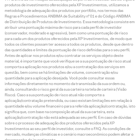
produtos de investimento oferecidos pela XP Investimentos, utilizamos a
metodologia de adequação dos produtos por portfólio, nos termos das
Regras e Procedimentos ANBIMA de Suitability nº 01 e do Código ANBIMA
de Distribuição de Produtos de Investimento. Essa metodologia consiste em
atribuir uma pontuação máxima de risco para cada perfil de investidor
(conservador, moderado e agressivo), bem como uma pontuação de risco
para cada um dos produtos oferecidos pela XP Investimentos, de modo que
todos os clientes possam ter acesso a todos os produtos, desde que dentro
das quantidades e limites da pontuação de risco definidas para o seu perfil.
Antes de aplicar nos produtos e/ou contratar os serviços objeto deste
material, é importante que você verifique se a sua pontuação de risco atual
comporta a aplicação nos produtos e/ou a contratação dos serviços em
questão, bem como se há limitações de volume, concentração e/ou
quantidade para a aplicação desejada. Você pode consultar essas
informações diretamente no momento da transmissão da sua ordem ou,
ainda, consultando o risco geral da sua carteira na tela de carteira (Visão
Risco). Caso a sua pontuação de risco atual não comporte a
aplicação/contratação pretendida, ou caso existam limitações em relação à
quantidade e/ou volume financeiro para a referida aplicação/contratação, isto
significa que, com base na composição atual da sua carteira, esta
aplicação/contratação não está adequada ao seu perfil. Em caso de dúvidas
sobre o processo de adequação dos produtos oferecidos pela XP
Investimentos ao seu perfil de investidor, consulte o FAQ. As condições de
mercado, mudanças climáticas e o cenário macroeconômico podem afetar o
desempenho do investimento.