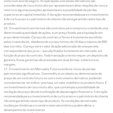
como num acordo seguro. As operações com esses derivativos são
consideradas de risco muito alto por apresentarem altas relações de risco e
retorno e algumas posições apresentarem a possibilidade de perdas
superiores ao capital investido. A duração recomendada para o investimento
é de curto prazo e o patrimônio do cliente não está garantido neste tipo de
produto.
O investimento em termos são contratos para compra ou a venda de uma
determinada quantidade de ações, a um preço fixado, para liquidação em
prazo determinado. O prazo do contrato a Termo é livremente escolhido
pelos investidores, obedecendo o prazo mínimo de 16 dias e máximo de 999
dias corridos. O preço será o valor da ação adicionado de uma parcela
correspondente aos juros – que são fixados livremente em mercado, em
função do prazo do contrato. Toda transação a termo requer um depósito de
garantia. Essas garantias são prestadas em duas formas: cobertura ou
margem.
O investimento em Mercados Futuros embute riscos de perdas
patrimoniais significativos. Commodity é um objeto ou determinante de
preço de um contrato futuro ou outro instrumento derivativo, podendo
consubstanciar um índice, uma taxa, um valor mobiliário ou produto físico. É
um investimento de risco muito alto, que contempla a possibilidade de
oscilação de preço devido à utilização de alavancagem financeira. A duração
recomendada para o investimento é de curto prazo e o patrimônio do cliente
não está garantido neste tipo de produto. As condições de mercado,
mudanças climáticas e o cenário macroeconômico podem afetar o
desempenho do investimento.