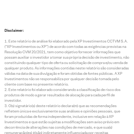
Disclaimer:
Este relatório de análise foi elaborado pela XP Investimentos CCTVM S.A.
(“XP Investimentos ou XP”) de acordo com todas as exigências previstas na
Resolução CVM 20/2021, tem como objetivo fornecer informações que
possam auxiliar o investidor a tomar sua própria decisão de investimento, não
constituindo qualquer tipo de oferta ou solicitação de compra e/ou venda de
qualquer produto. As informações contidas neste relatório são consideradas
válidas na data de sua divulgação e foram obtidas de fontes públicas. A XP
Investimentos não se responsabiliza por qualquer decisão tomada pelo
cliente com base no presente relatório.
Este relatório foi elaborado considerando a classificação de risco dos
produtos de modo a gerar resultados de alocação para cada perfil de
investidor.
O(s) signatário(s) deste relatório declara(m) que as recomendações
refletem única e exclusivamente suas análises e opiniões pessoais, que
foram produzidas de forma independente, inclusive em relação à XP
Investimentos e que estão sujeitas a modificações sem aviso prévio em
decorrência de alterações nas condições de mercado, e que sua(s)
remuneração(es) é(são) indiretamente influenciada por receitas