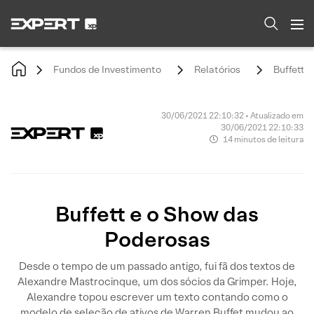
Fundos de Investimento
Relatórios
Buffett 
30/06/2021 22:10:32 • Atualizado em
30/06/2021 22:10:33
14 minutos de leitura
Buffett e o Show das
Poderosas
Desde o tempo de um passado antigo, fui fã dos textos de
Alexandre Mastrocinque, um dos sócios da Grimper. Hoje,
Alexandre topou escrever um texto contando como o
modelo de seleção de ativos de Warren Buffet mudou ao