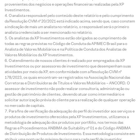
provenientes dos negócios e operações financeiras realizadas pela XP
Investimentos.
O analista responsável pelo conteúdo deste relatório e pelo cumprimento
da Resolução CVM nº 20/2021 está indicado acima, sendo que, caso constem
a indicação de mais um analista no relatório, o responsável será o primeiro
analista credenciado a ser mencionado no relatório.
Os analistas da XP Investimentos estão obrigados ao cumprimento de
todas as regras previstas no Código de Conduta da APIMEC Brasil para o
Analista de Valores Mobiliários e na Política de Conduta dos Analistas de
Valores Mobiliários da XP Investimentos.
O atendimento de nossos clientes é realizado por empregados da XP
Investimentos ou por assessores de investimento que desempenham suas
atividades por meio da XP, em conformidade com a Resolução CVM nº
178/2023, os quais encontram-se registrados na Associação Nacional das
Corretoras e Distribuidoras de Títulos e Valores Mobiliários – ANCORD. O
assessor de investimento não pode realizar consultoria, administração ou
gestão de patrimônio de clientes, devendo atuar como intermediário e
solicitar autorização prévia do cliente para a realização de qualquer operação
no mercado de capitais.
Para fins de verificação da adequação do perfil do investidor aos serviços e
produtos de investimento oferecidos pela XP Investimentos, utilizamos a
metodologia de adequação dos produtos por portfólio, nos termos das
Regras e Procedimentos ANBIMA de Suitability nº 01 e do Código ANBIMA
de Distribuição de Produtos de Investimento. Essa metodologia consiste em
atribuir uma pontuação máxima de risco para cada perfil de investidor