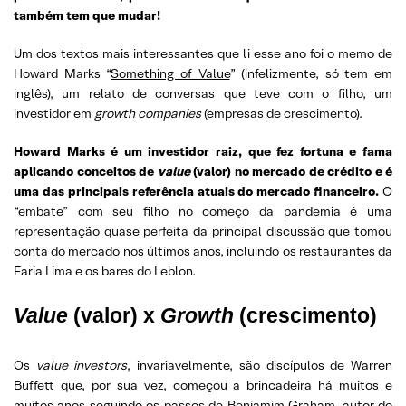
também tem que mudar!
Um dos textos mais interessantes que li esse ano foi o memo de
Howard Marks “
Something of Value
” (infelizmente, só tem em
inglês), um relato de conversas que teve com o filho, um
investidor em
growth companies
(empresas de crescimento).
Howard Marks é um investidor raiz, que fez fortuna e fama
aplicando conceitos de
value
(valor) no mercado de crédito e é
uma das principais referência atuais do mercado financeiro.
O
“embate” com seu filho no começo da pandemia é uma
representação quase perfeita da principal discussão que tomou
conta do mercado nos últimos anos, incluindo os restaurantes da
Faria Lima e os bares do Leblon.
Value
(valor) x
Growth
(crescimento)
Os
value investors
, invariavelmente, são discípulos de Warren
Buffett que, por sua vez, começou a brincadeira há muitos e
muitos anos seguindo os passos de Benjamim Graham, autor do