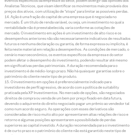
eventos específicos da empresa e do setor, podem divergir das opiniões dos
Analistas Técnicos, que visam identificar os movimentos mais prováveis dos
preços dos ativos, com utilização de “stops” para limitar as possíveis perdas.
Ação é uma fração do capital de uma empresa que é negociada no
mercado. É um título de renda variável, ou seja, um investimento no qual a
rentabilidade não é preestabelecida, varia conforme as cotações de
mercado. O investimento em ações é um investimento de alto risco e os
desempenhos anteriores não são necessariamente indicativos de resultados
futuros e nenhuma declaração ou garantia, de forma expressa ou implícita, é
feita neste material em relação a desempenhos. As condições de mercado, o
cenário macroeconômico, os eventos específicos da empresa e do setor
podem afetar o desempenho do investimento, podendo resultar até mesmo
em significativas perdas patrimoniais. A duração recomendada para o
investimento é de médio-longo prazo. Não há quaisquer garantias sobre o
patrimônio do cliente neste tipo de produto.
O investimento em opções é preferencialmente indicado para
investidores de perfil agressivo, de acordo com a política de suitability
praticada pela XP Investimentos. No mercado de opções, são negociados
direitos de compra ou venda de um bem por preço fixado em data futura,
devendo o adquirente do direito negociado pagar um prêmio ao vendedor tal
como num acordo seguro. As operações com esses derivativos são
consideradas de risco muito alto por apresentarem altas relações de risco e
retorno e algumas posições apresentarem a possibilidade de perdas
superiores ao capital investido. A duração recomendada para o investimento
é de curto prazo e o patrimônio do cliente não está garantido neste tipo de