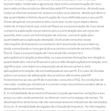
(conservador, moderado e agressivo), bem como uma pontuação de risco
para cada um dos produtos oferecidos pela XP Investimentos, de modo que
todos os clientes possam ter acesso a todos os produtos, desde que dentro
das quantidades e limites da pontuação de risco definidas para o seu perfil.
Antes de aplicar nos produtos e/ou contratar os serviços objeto deste
material, é importante que você verifique se a sua pontuação de risco atual
comporta a aplicação nos produtos e/ou a contratação dos serviços em
questão, bem como se há limitações de volume, concentração e/ou
quantidade para a aplicação desejada. Você pode consultar essas
informações diretamente no momento da transmissão da sua ordem ou,
ainda, consultando o risco geral da sua carteira na tela de carteira (Visão
Risco). Caso a sua pontuação de risco atual não comporte a
aplicação/contratação pretendida, ou caso existam limitações em relação à
quantidade e/ou volume financeiro para a referida aplicação/contratação, isto
significa que, com base na composição atual da sua carteira, esta
aplicação/contratação não está adequada ao seu perfil. Em caso de dúvidas
sobre o processo de adequação dos produtos oferecidos pela XP
Investimentos ao seu perfil de investidor, consulte o FAQ. As condições de
mercado, mudanças climáticas e o cenário macroeconômico podem afetar o
desempenho do investimento.
A rentabilidade de produtos financeiros pode apresentar variações e seu
preço ou valor pode aumentar ou diminuir num curto espaço de tempo. Os
desempenhos anteriores não são necessariamente indicativos de resultados
futuros. A rentabilidade divulgada não é líquida de impostos. As informações
presentes neste material são baseadas em simulações e os resultados reais