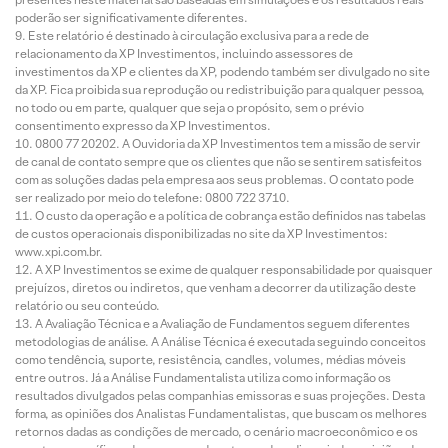
poderão ser significativamente diferentes.
Este relatório é destinado à circulação exclusiva para a rede de
relacionamento da XP Investimentos, incluindo assessores de
investimentos da XP e clientes da XP, podendo também ser divulgado no site
da XP. Fica proibida sua reprodução ou redistribuição para qualquer pessoa,
no todo ou em parte, qualquer que seja o propósito, sem o prévio
consentimento expresso da XP Investimentos.
0800 77 20202. A Ouvidoria da XP Investimentos tem a missão de servir
de canal de contato sempre que os clientes que não se sentirem satisfeitos
com as soluções dadas pela empresa aos seus problemas. O contato pode
ser realizado por meio do telefone: 0800 722 3710.
O custo da operação e a política de cobrança estão definidos nas tabelas
de custos operacionais disponibilizadas no site da XP Investimentos:
www.xpi.com.br.
A XP Investimentos se exime de qualquer responsabilidade por quaisquer
prejuízos, diretos ou indiretos, que venham a decorrer da utilização deste
relatório ou seu conteúdo.
A Avaliação Técnica e a Avaliação de Fundamentos seguem diferentes
metodologias de análise. A Análise Técnica é executada seguindo conceitos
como tendência, suporte, resistência, candles, volumes, médias móveis
entre outros. Já a Análise Fundamentalista utiliza como informação os
resultados divulgados pelas companhias emissoras e suas projeções. Desta
forma, as opiniões dos Analistas Fundamentalistas, que buscam os melhores
retornos dadas as condições de mercado, o cenário macroeconômico e os