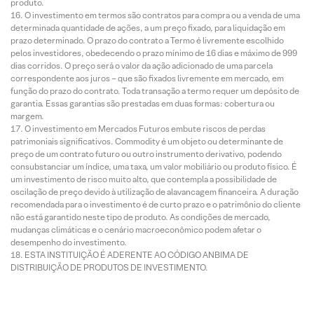
produto.
O investimento em termos são contratos para compra ou a venda de uma
determinada quantidade de ações, a um preço fixado, para liquidação em
prazo determinado. O prazo do contrato a Termo é livremente escolhido
pelos investidores, obedecendo o prazo mínimo de 16 dias e máximo de 999
dias corridos. O preço será o valor da ação adicionado de uma parcela
correspondente aos juros – que são fixados livremente em mercado, em
função do prazo do contrato. Toda transação a termo requer um depósito de
garantia. Essas garantias são prestadas em duas formas: cobertura ou
margem.
O investimento em Mercados Futuros embute riscos de perdas
patrimoniais significativos. Commodity é um objeto ou determinante de
preço de um contrato futuro ou outro instrumento derivativo, podendo
consubstanciar um índice, uma taxa, um valor mobiliário ou produto físico. É
um investimento de risco muito alto, que contempla a possibilidade de
oscilação de preço devido à utilização de alavancagem financeira. A duração
recomendada para o investimento é de curto prazo e o patrimônio do cliente
não está garantido neste tipo de produto. As condições de mercado,
mudanças climáticas e o cenário macroeconômico podem afetar o
desempenho do investimento.
ESTA INSTITUIÇÃO É ADERENTE AO CÓDIGO ANBIMA DE
DISTRIBUIÇÃO DE PRODUTOS DE INVESTIMENTO.