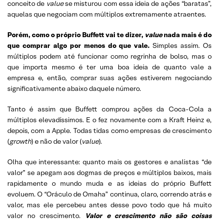
conceito de
value
se misturou com essa ideia de ações “baratas”,
aquelas que negociam com múltiplos extremamente atraentes.
Porém, como o próprio Buffett vai te dizer,
value
nada mais é do
que comprar algo por menos do que vale.
Simples assim. Os
múltiplos podem até funcionar como regrinha de bolso, mas o
que importa mesmo é ter uma boa ideia de quanto vale a
empresa e, então, comprar suas ações estiverem negociando
significativamente abaixo daquele número.
Tanto é assim que Buffett comprou ações da Coca-Cola a
múltiplos elevadíssimos. E o fez novamente com a Kraft Heinz e,
depois, com a Apple. Todas tidas como empresas de crescimento
(
growth
) e não de valor (
value
).
Olha que interessante: quanto mais os gestores e analistas “de
valor” se apegam aos dogmas de preços e múltiplos baixos, mais
rapidamente o mundo muda e as ideias do próprio Buffett
evoluem. O “Oráculo de Omaha” continua, claro, correndo atrás e
valor, mas ele percebeu antes desse povo todo que há muito
valor no crescimento.
Valor e crescimento não são coisas