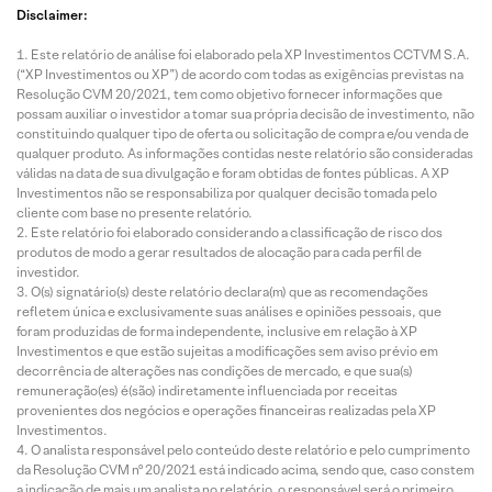
Disclaimer:
Este relatório de análise foi elaborado pela XP Investimentos CCTVM S.A.
(“XP Investimentos ou XP”) de acordo com todas as exigências previstas na
Resolução CVM 20/2021, tem como objetivo fornecer informações que
possam auxiliar o investidor a tomar sua própria decisão de investimento, não
constituindo qualquer tipo de oferta ou solicitação de compra e/ou venda de
qualquer produto. As informações contidas neste relatório são consideradas
válidas na data de sua divulgação e foram obtidas de fontes públicas. A XP
Investimentos não se responsabiliza por qualquer decisão tomada pelo
cliente com base no presente relatório.
Este relatório foi elaborado considerando a classificação de risco dos
produtos de modo a gerar resultados de alocação para cada perfil de
investidor.
O(s) signatário(s) deste relatório declara(m) que as recomendações
refletem única e exclusivamente suas análises e opiniões pessoais, que
foram produzidas de forma independente, inclusive em relação à XP
Investimentos e que estão sujeitas a modificações sem aviso prévio em
decorrência de alterações nas condições de mercado, e que sua(s)
remuneração(es) é(são) indiretamente influenciada por receitas
provenientes dos negócios e operações financeiras realizadas pela XP
Investimentos.
O analista responsável pelo conteúdo deste relatório e pelo cumprimento
da Resolução CVM nº 20/2021 está indicado acima, sendo que, caso constem
a indicação de mais um analista no relatório, o responsável será o primeiro