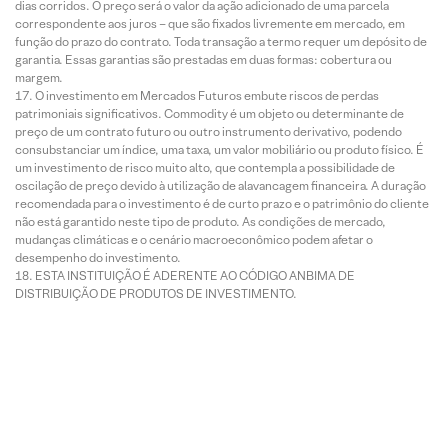
dias corridos. O preço será o valor da ação adicionado de uma parcela
correspondente aos juros – que são fixados livremente em mercado, em
função do prazo do contrato. Toda transação a termo requer um depósito de
garantia. Essas garantias são prestadas em duas formas: cobertura ou
margem.
O investimento em Mercados Futuros embute riscos de perdas
patrimoniais significativos. Commodity é um objeto ou determinante de
preço de um contrato futuro ou outro instrumento derivativo, podendo
consubstanciar um índice, uma taxa, um valor mobiliário ou produto físico. É
um investimento de risco muito alto, que contempla a possibilidade de
oscilação de preço devido à utilização de alavancagem financeira. A duração
recomendada para o investimento é de curto prazo e o patrimônio do cliente
não está garantido neste tipo de produto. As condições de mercado,
mudanças climáticas e o cenário macroeconômico podem afetar o
desempenho do investimento.
ESTA INSTITUIÇÃO É ADERENTE AO CÓDIGO ANBIMA DE
DISTRIBUIÇÃO DE PRODUTOS DE INVESTIMENTO.