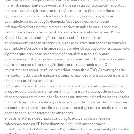
material, é importante que você verifique se a sua pontuação de risco atual
comporta a aplicação nos produtos e/ou a contratação dos serviços em
questão, bem como se há limitações de volume, concentração e/ou
quantidade para a aplicação desejada. Você pode consultar essas
informações diretamente no momento da transmissão da sua ordem ou,
ainda, consultando o risco geral da sua carteira na tela de carteira (Visão
Risco). Caso a sua pontuação de risco atual não comporte a
aplicação/contratação pretendida, ou caso existam limitações em relação à
quantidade e/ou volume financeiro para a referida aplicação/contratação, isto
significa que, com base na composição atual da sua carteira, esta
aplicação/contratação não está adequada ao seu perfil. Em caso de dúvidas
sobre o processo de adequação dos produtos oferecidos pela XP
Investimentos ao seu perfil de investidor, consulte o FAQ. As condições de
mercado, mudanças climáticas e o cenário macroeconômico podem afetar o
desempenho do investimento.
A rentabilidade de produtos financeiros pode apresentar variações e seu
preço ou valor pode aumentar ou diminuir num curto espaço de tempo. Os
desempenhos anteriores não são necessariamente indicativos de resultados
futuros. A rentabilidade divulgada não é líquida de impostos. As informações
presentes neste material são baseadas em simulações e os resultados reais
poderão ser significativamente diferentes.
Este relatório é destinado à circulação exclusiva para a rede de
relacionamento da XP Investimentos, incluindo assessores de
investimentos da XP e clientes da XP, podendo também ser divulgado no site