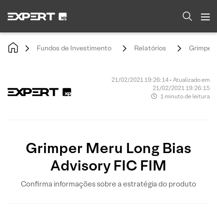
Fundos de Investimento
Relatórios
Grimper 
21/02/2021 19:26:14 • Atualizado em
21/02/2021 19:26:15
1 minuto de leitura
Grimper Meru Long Bias
Advisory FIC FIM
Confirma informações sobre a estratégia do produto