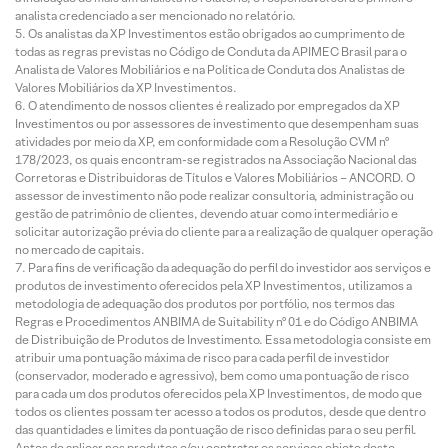
analista credenciado a ser mencionado no relatório.
Os analistas da XP Investimentos estão obrigados ao cumprimento de
todas as regras previstas no Código de Conduta da APIMEC Brasil para o
Analista de Valores Mobiliários e na Política de Conduta dos Analistas de
Valores Mobiliários da XP Investimentos.
O atendimento de nossos clientes é realizado por empregados da XP
Investimentos ou por assessores de investimento que desempenham suas
atividades por meio da XP, em conformidade com a Resolução CVM nº
178/2023, os quais encontram-se registrados na Associação Nacional das
Corretoras e Distribuidoras de Títulos e Valores Mobiliários – ANCORD. O
assessor de investimento não pode realizar consultoria, administração ou
gestão de patrimônio de clientes, devendo atuar como intermediário e
solicitar autorização prévia do cliente para a realização de qualquer operação
no mercado de capitais.
Para fins de verificação da adequação do perfil do investidor aos serviços e
produtos de investimento oferecidos pela XP Investimentos, utilizamos a
metodologia de adequação dos produtos por portfólio, nos termos das
Regras e Procedimentos ANBIMA de Suitability nº 01 e do Código ANBIMA
de Distribuição de Produtos de Investimento. Essa metodologia consiste em
atribuir uma pontuação máxima de risco para cada perfil de investidor
(conservador, moderado e agressivo), bem como uma pontuação de risco
para cada um dos produtos oferecidos pela XP Investimentos, de modo que
todos os clientes possam ter acesso a todos os produtos, desde que dentro
das quantidades e limites da pontuação de risco definidas para o seu perfil.
Antes de aplicar nos produtos e/ou contratar os serviços objeto deste