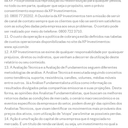
da XP. Fica proibida sua reprodução ou redistribuição para qualquer pessoa,
no todo ou em parte, qualquer que seja o propósito, sem o prévio
consentimento expresso da XP Investimentos.
0800 77 20202. A Ouvidoria da XP Investimentos tem a missão de servir
de canal de contato sempre que os clientes que não se sentirem satisfeitos
com as soluções dadas pela empresa aos seus problemas. O contato pode
ser realizado por meio do telefone: 0800 722 3710.
O custo da operação e a política de cobrança estão definidos nas tabelas
de custos operacionais disponibilizadas no site da XP Investimentos:
www.xpi.com.br.
A XP Investimentos se exime de qualquer responsabilidade por quaisquer
prejuízos, diretos ou indiretos, que venham a decorrer da utilização deste
relatório ou seu conteúdo.
A Avaliação Técnica e a Avaliação de Fundamentos seguem diferentes
metodologias de análise. A Análise Técnica é executada seguindo conceitos
como tendência, suporte, resistência, candles, volumes, médias móveis
entre outros. Já a Análise Fundamentalista utiliza como informação os
resultados divulgados pelas companhias emissoras e suas projeções. Desta
forma, as opiniões dos Analistas Fundamentalistas, que buscam os melhores
retornos dadas as condições de mercado, o cenário macroeconômico e os
eventos específicos da empresa e do setor, podem divergir das opiniões dos
Analistas Técnicos, que visam identificar os movimentos mais prováveis dos
preços dos ativos, com utilização de “stops” para limitar as possíveis perdas.
Ação é uma fração do capital de uma empresa que é negociada no
mercado. É um título de renda variável, ou seja, um investimento no qual a