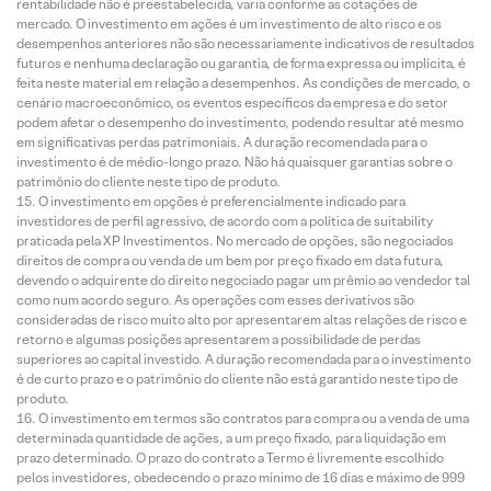
rentabilidade não é preestabelecida, varia conforme as cotações de
mercado. O investimento em ações é um investimento de alto risco e os
desempenhos anteriores não são necessariamente indicativos de resultados
futuros e nenhuma declaração ou garantia, de forma expressa ou implícita, é
feita neste material em relação a desempenhos. As condições de mercado, o
cenário macroeconômico, os eventos específicos da empresa e do setor
podem afetar o desempenho do investimento, podendo resultar até mesmo
em significativas perdas patrimoniais. A duração recomendada para o
investimento é de médio-longo prazo. Não há quaisquer garantias sobre o
patrimônio do cliente neste tipo de produto.
O investimento em opções é preferencialmente indicado para
investidores de perfil agressivo, de acordo com a política de suitability
praticada pela XP Investimentos. No mercado de opções, são negociados
direitos de compra ou venda de um bem por preço fixado em data futura,
devendo o adquirente do direito negociado pagar um prêmio ao vendedor tal
como num acordo seguro. As operações com esses derivativos são
consideradas de risco muito alto por apresentarem altas relações de risco e
retorno e algumas posições apresentarem a possibilidade de perdas
superiores ao capital investido. A duração recomendada para o investimento
é de curto prazo e o patrimônio do cliente não está garantido neste tipo de
produto.
O investimento em termos são contratos para compra ou a venda de uma
determinada quantidade de ações, a um preço fixado, para liquidação em
prazo determinado. O prazo do contrato a Termo é livremente escolhido
pelos investidores, obedecendo o prazo mínimo de 16 dias e máximo de 999