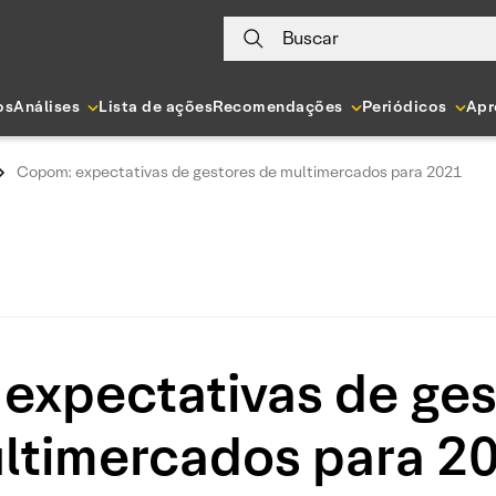
Buscar
os
Análises
Lista de ações
Recomendações
Periódicos
Apr
Copom: expectativas de gestores de multimercados para 2021
expectativas de ges
ltimercados para 2