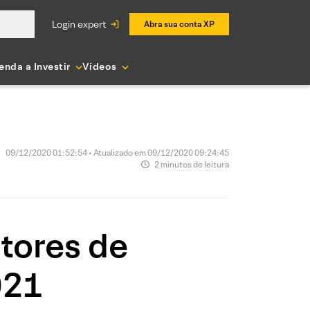
login expert
Abra sua conta XP
enda a Investir
Vídeos
09/12/2020 01:52:54 • Atualizado em 09/12/2020 09:24:45
2 minutos de leitura
tores de
021