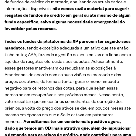
de fundos de crédito do mercado, analisando os atuais dados e
informações disponíveis,
não vemos razão material para sugerir
resgates de fundos de crédito em geral ou até mesmo de algum
fundo específico, salvo alguma necessidade emergencial do
investidor pelos recursos.
Todos os fundos da plataforma da XP parecem ter seguido seus
mandatos
, tendo exposição adequada a um ativo que até então
tinha rating AAA, fazendo a gestão do seus caixas em linha com a
liquidez de resgates oferecidas aos cotistas. Adicionalmente,
esses gestores mantiveram ou reduziram as exposições à
Americanas de acordo com as suas visões de mercado e dos
preços dos ativos, de forma a tentar gerar o menor impacto
negativo para os retornos das cotas, para que sejam essas
perdas sejam recuperáveis nos próximos meses. Nesse ponto,
vale ressaltar que em cenários semelhantes de correção dos
prêmios, a volta do preço dos ativos se deu em poucos meses até
mesmo em épocas em que a Selic estava em patamares
menores.
Acreditamos ter um cenário mais positivo agora,
dado que temos um CDI mais atrativo que, além de impulsionar
a demanda para os ativos de crédito, pode contribuir para uma