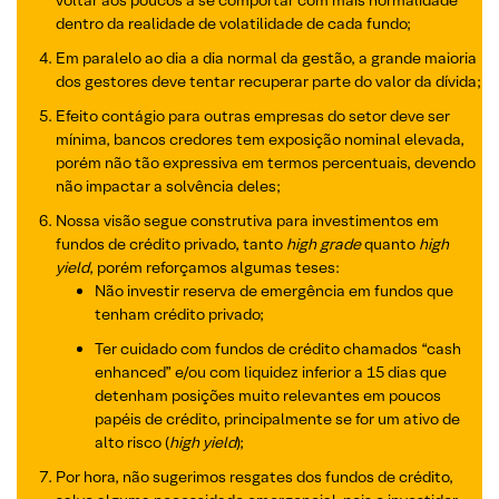
voltar aos poucos a se comportar com mais normalidade
dentro da realidade de volatilidade de cada fundo;
Em paralelo ao dia a dia normal da gestão, a grande maioria
dos gestores deve tentar recuperar parte do valor da dívida;
Efeito contágio para outras empresas do setor deve ser
mínima, bancos credores tem exposição nominal elevada,
porém não tão expressiva em termos percentuais, devendo
não impactar a solvência deles;
Nossa visão segue construtiva para investimentos em
fundos de crédito privado, tanto
high grade
quanto
high
yield
, porém reforçamos algumas teses:
Não investir reserva de emergência em fundos que
tenham crédito privado;
Ter cuidado com fundos de crédito chamados “cash
enhanced” e/ou com liquidez inferior a 15 dias que
detenham posições muito relevantes em poucos
papéis de crédito, principalmente se for um ativo de
alto risco (
high yield
);
Por hora, não sugerimos resgates dos fundos de crédito,