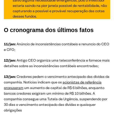
salvo alguma necessidade emergencial, pois o investidor
estaria saindo na pior janela possível de rentabilidade, não
capturando a possível e provável recuperação das cotas
desses fundos.
O cronograma dos últimos fatos
11/jan:
Anúncio de inconsistências contábeis e renuncio do CEO
e CFO;
12/jan:
Antigo CEO organiza uma teleconferência e fornece mais
detalhes sobre as inconsistências contábeis encontradas;
13/jan:
Credores pedem o vencimento antecipado das dívidas da
companhia. Notícias indicam que os
acionistas de referência
propuseram
um aumento de capital de R$ 6 bilhões, enquanto
bancos credores exigiram um mínimo de R$ 10 bilhões. A
companhia consegue uma Tutela de Urgência, suspendendo por
30 dias o vencimento antecipado das dívidas e quaisquer
obrigações