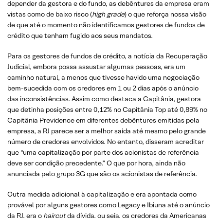
depender da gestora e do fundo, as debêntures da empresa eram
vistas como de baixo risco (
high grade
) o que reforça nossa visão
de que até o momento não identificamos gestores de fundos de
crédito que tenham fugido aos seus mandatos.
Para os gestores de fundos de crédito, a notícia da Recuperação
Judicial, embora possa assustar algumas pessoas, era um
caminho natural, a menos que tivesse havido uma negociação
bem-sucedida com os credores em 1 ou 2 dias após o anúncio
das inconsistências. Assim como destaca a Capitânia, gestora
que detinha posições entre 0,12% no Capitânia Top até 0,89% no
Capitânia Previdence em diferentes debêntures emitidas pela
empresa, a RJ parece ser a melhor saída até mesmo pelo grande
número de credores envolvidos. No entanto, disseram acreditar
que “uma capitalização por parte dos acionistas de referência
deve ser condição precedente.” O que por hora, ainda não
anunciada pelo grupo 3G que são os acionistas de referência.
Outra medida adicional à capitalização e era apontada como
provável por alguns gestores como Legacy e Ibiuna até o anúncio
da RJ, era o
haircut
da dívida, ou seja, os credores da Americanas