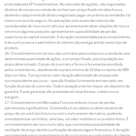
praticada pela XP Investimentos. No mercado de opções, são negociados
direitos de compra ou venda de um bem por preço fixado em data futura,
devendo o adquirente do direito negociado pagar um prêmio ao vendedor tal
como num acordo seguro. As operações com esses derivativos são
consideradas de risco muito alto por apresentarem altas relações de risco e
retorno e algumas posições apresentarem a possibilidade de perdas
superiores ao capital investido. A duração recomendada para o investimento
é de curto prazo e o patrimônio do cliente não está garantido neste tipo de
produto.
O investimento em termos são contratos para compra ou a venda de uma
determinada quantidade de ações, a um preço fixado, para liquidação em
prazo determinado. O prazo do contrato a Termo é livremente escolhido
pelos investidores, obedecendo o prazo mínimo de 16 dias e máximo de 999
dias corridos. O preço será o valor da ação adicionado de uma parcela
correspondente aos juros – que são fixados livremente em mercado, em
função do prazo do contrato. Toda transação a termo requer um depósito de
garantia. Essas garantias são prestadas em duas formas: cobertura ou
margem.
O investimento em Mercados Futuros embute riscos de perdas
patrimoniais significativos. Commodity é um objeto ou determinante de
preço de um contrato futuro ou outro instrumento derivativo, podendo
consubstanciar um índice, uma taxa, um valor mobiliário ou produto físico. É
um investimento de risco muito alto, que contempla a possibilidade de
oscilação de preço devido à utilização de alavancagem financeira. A duração
recomendada para o investimento é de curto prazo e o patrimônio do cliente