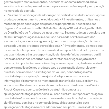
gestão de patrimônio de clientes, devendo atuar como intermediário e
solicitar autorização prévia do cliente para a realização de qualquer operação
no mercado de capitais.
Para fins de verificação da adequação do perfil do investidor aos serviços e
produtos de investimento oferecidos pela XP Investimentos, utilizamos a
metodologia de adequação dos produtos por portfólio, nos termos das
Regras e Procedimentos ANBIMA de Suitability nº 01 e do Código ANBIMA
de Distribuição de Produtos de Investimento. Essa metodologia consiste em
atribuir uma pontuação máxima de risco para cada perfil de investidor
(conservador, moderado e agressivo), bem como uma pontuação de risco
para cada um dos produtos oferecidos pela XP Investimentos, de modo que
todos os clientes possam ter acesso a todos os produtos, desde que dentro
das quantidades e limites da pontuação de risco definidas para o seu perfil.
Antes de aplicar nos produtos e/ou contratar os serviços objeto deste
material, é importante que você verifique se a sua pontuação de risco atual
comporta a aplicação nos produtos e/ou a contratação dos serviços em
questão, bem como se há limitações de volume, concentração e/ou
quantidade para a aplicação desejada. Você pode consultar essas
informações diretamente no momento da transmissão da sua ordem ou,
ainda, consultando o risco geral da sua carteira na tela de carteira (Visão
Risco). Caso a sua pontuação de risco atual não comporte a
aplicação/contratação pretendida, ou caso existam limitações em relação à
quantidade e/ou volume financeiro para a referida aplicação/contratação, isto
significa que, com base na composição atual da sua carteira, esta
aplicação/contratação não está adequada ao seu perfil. Em caso de dúvidas