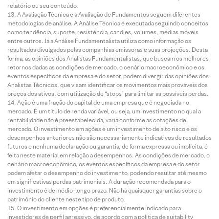
relatório ou seu conteúdo.
A Avaliação Técnica e a Avaliação de Fundamentos seguem diferentes
metodologias de análise. A Análise Técnica é executada seguindo conceitos
como tendência, suporte, resistência, candles, volumes, médias móveis
entre outros. Já a Análise Fundamentalista utiliza como informação os
resultados divulgados pelas companhias emissoras e suas projeções. Desta
forma, as opiniões dos Analistas Fundamentalistas, que buscam os melhores
retornos dadas as condições de mercado, o cenário macroeconômico e os
eventos específicos da empresa e do setor, podem divergir das opiniões dos
Analistas Técnicos, que visam identificar os movimentos mais prováveis dos
preços dos ativos, com utilização de “stops” para limitar as possíveis perdas.
Ação é uma fração do capital de uma empresa que é negociada no
mercado. É um título de renda variável, ou seja, um investimento no qual a
rentabilidade não é preestabelecida, varia conforme as cotações de
mercado. O investimento em ações é um investimento de alto risco e os
desempenhos anteriores não são necessariamente indicativos de resultados
futuros e nenhuma declaração ou garantia, de forma expressa ou implícita, é
feita neste material em relação a desempenhos. As condições de mercado, o
cenário macroeconômico, os eventos específicos da empresa e do setor
podem afetar o desempenho do investimento, podendo resultar até mesmo
em significativas perdas patrimoniais. A duração recomendada para o
investimento é de médio-longo prazo. Não há quaisquer garantias sobre o
patrimônio do cliente neste tipo de produto.
O investimento em opções é preferencialmente indicado para
investidores de perfil agressivo, de acordo com a política de suitability