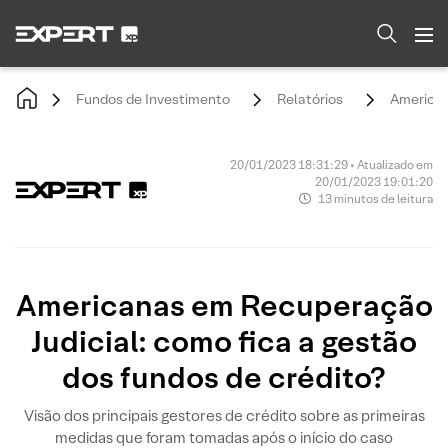
Fundos de Investimento
Relatórios
American
20/01/2023 18:31:29 • Atualizado em
20/01/2023 19:01:20
13 minutos de leitura
Americanas em Recuperação
Judicial: como fica a gestão
dos fundos de crédito?
Visão dos principais gestores de crédito sobre as primeiras
medidas que foram tomadas após o início do caso