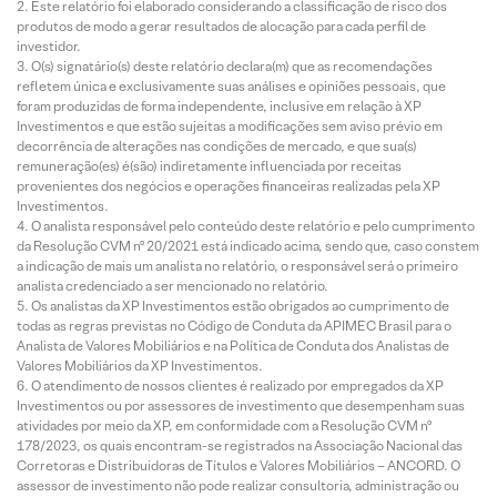
Este relatório foi elaborado considerando a classificação de risco dos
produtos de modo a gerar resultados de alocação para cada perfil de
investidor.
O(s) signatário(s) deste relatório declara(m) que as recomendações
refletem única e exclusivamente suas análises e opiniões pessoais, que
foram produzidas de forma independente, inclusive em relação à XP
Investimentos e que estão sujeitas a modificações sem aviso prévio em
decorrência de alterações nas condições de mercado, e que sua(s)
remuneração(es) é(são) indiretamente influenciada por receitas
provenientes dos negócios e operações financeiras realizadas pela XP
Investimentos.
O analista responsável pelo conteúdo deste relatório e pelo cumprimento
da Resolução CVM nº 20/2021 está indicado acima, sendo que, caso constem
a indicação de mais um analista no relatório, o responsável será o primeiro
analista credenciado a ser mencionado no relatório.
Os analistas da XP Investimentos estão obrigados ao cumprimento de
todas as regras previstas no Código de Conduta da APIMEC Brasil para o
Analista de Valores Mobiliários e na Política de Conduta dos Analistas de
Valores Mobiliários da XP Investimentos.
O atendimento de nossos clientes é realizado por empregados da XP
Investimentos ou por assessores de investimento que desempenham suas
atividades por meio da XP, em conformidade com a Resolução CVM nº
178/2023, os quais encontram-se registrados na Associação Nacional das
Corretoras e Distribuidoras de Títulos e Valores Mobiliários – ANCORD. O
assessor de investimento não pode realizar consultoria, administração ou