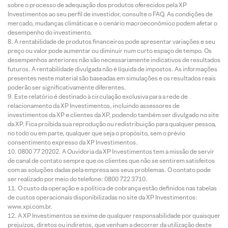
sobre o processo de adequação dos produtos oferecidos pela XP
Investimentos ao seu perfil de investidor, consulte o FAQ. As condições de
mercado, mudanças climáticas e o cenário macroeconômico podem afetar o
desempenho do investimento.
A rentabilidade de produtos financeiros pode apresentar variações e seu
preço ou valor pode aumentar ou diminuir num curto espaço de tempo. Os
desempenhos anteriores não são necessariamente indicativos de resultados
futuros. A rentabilidade divulgada não é líquida de impostos. As informações
presentes neste material são baseadas em simulações e os resultados reais
poderão ser significativamente diferentes.
Este relatório é destinado à circulação exclusiva para a rede de
relacionamento da XP Investimentos, incluindo assessores de
investimentos da XP e clientes da XP, podendo também ser divulgado no site
da XP. Fica proibida sua reprodução ou redistribuição para qualquer pessoa,
no todo ou em parte, qualquer que seja o propósito, sem o prévio
consentimento expresso da XP Investimentos.
0800 77 20202. A Ouvidoria da XP Investimentos tem a missão de servir
de canal de contato sempre que os clientes que não se sentirem satisfeitos
com as soluções dadas pela empresa aos seus problemas. O contato pode
ser realizado por meio do telefone: 0800 722 3710.
O custo da operação e a política de cobrança estão definidos nas tabelas
de custos operacionais disponibilizadas no site da XP Investimentos:
www.xpi.com.br.
A XP Investimentos se exime de qualquer responsabilidade por quaisquer
prejuízos, diretos ou indiretos, que venham a decorrer da utilização deste