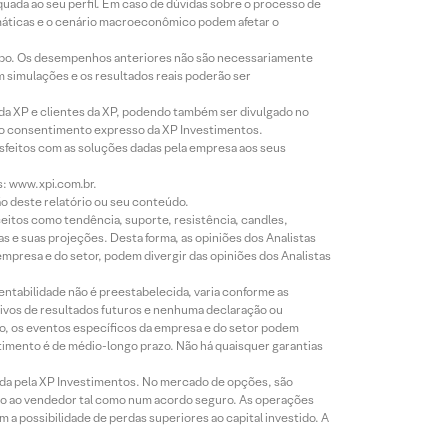
equada ao seu perfil. Em caso de dúvidas sobre o processo de
imáticas e o cenário macroeconômico podem afetar o
empo. Os desempenhos anteriores não são necessariamente
m simulações e os resultados reais poderão ser
 da XP e clientes da XP, podendo também ser divulgado no
évio consentimento expresso da XP Investimentos.
isfeitos com as soluções dadas pela empresa aos seus
s: www.xpi.com.br.
ão deste relatório ou seu conteúdo.
eitos como tendência, suporte, resistência, candles,
s e suas projeções. Desta forma, as opiniões dos Analistas
presa e do setor, podem divergir das opiniões dos Analistas
entabilidade não é preestabelecida, varia conforme as
ivos de resultados futuros e nenhuma declaração ou
co, os eventos específicos da empresa e do setor podem
timento é de médio-longo prazo. Não há quaisquer garantias
icada pela XP Investimentos. No mercado de opções, são
mio ao vendedor tal como num acordo seguro. As operações
a possibilidade de perdas superiores ao capital investido. A