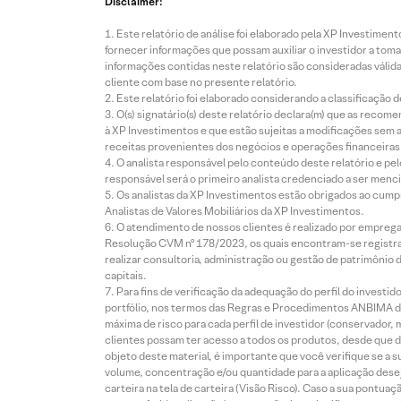
Disclaimer:
Este relatório de análise foi elaborado pela XP Investim
fornecer informações que possam auxiliar o investidor a toma
informações contidas neste relatório são consideradas válida
cliente com base no presente relatório.
Este relatório foi elaborado considerando a classificação d
O(s) signatário(s) deste relatório declara(m) que as reco
à XP Investimentos e que estão sujeitas a modificações sem 
receitas provenientes dos negócios e operações financeiras 
O analista responsável pelo conteúdo deste relatório e pe
responsável será o primeiro analista credenciado a ser menci
Os analistas da XP Investimentos estão obrigados ao cumpr
Analistas de Valores Mobiliários da XP Investimentos.
O atendimento de nossos clientes é realizado por empreg
Resolução CVM nº 178/2023, os quais encontram-se registrad
realizar consultoria, administração ou gestão de patrimônio 
capitais.
Para fins de verificação da adequação do perfil do invest
portfólio, nos termos das Regras e Procedimentos ANBIMA de
máxima de risco para cada perfil de investidor (conservado
clientes possam ter acesso a todos os produtos, desde que de
objeto deste material, é importante que você verifique se a
volume, concentração e/ou quantidade para a aplicação dese
carteira na tela de carteira (Visão Risco). Caso a sua pontu