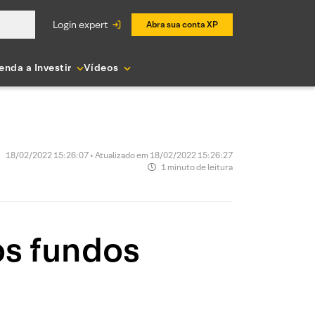
login expert
Abra sua conta XP
enda a Investir
Vídeos
18/02/2022 15:26:07 • Atualizado em 18/02/2022 15:26:27
1 minuto de leitura
os fundos