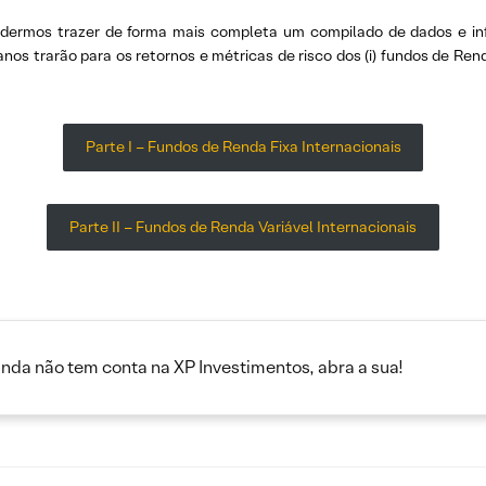
podermos trazer de forma mais completa um compilado de dados e in
anos trarão para os retornos e métricas de risco dos (i) fundos de Renda
Parte I – Fundos de Renda Fixa Internacionais
Parte II – Fundos de Renda Variável Internacionais
inda não tem conta na XP Investimentos, abra a sua!