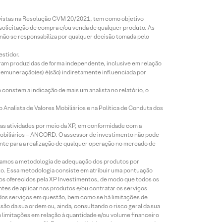
revistas na Resolução CVM 20/2021, tem como objetivo
 solicitação de compra e/ou venda de qualquer produto. As
 não se responsabiliza por qualquer decisão tomada pelo
estidor.
foram produzidas de forma independente, inclusive em relação
 remuneração(es) é(são) indiretamente influenciada por
constem a indicação de mais um analista no relatório, o
Analista de Valores Mobiliários e na Política de Conduta dos
s atividades por meio da XP, em conformidade com a
Mobiliários – ANCORD. O assessor de investimento não pode
iente para a realização de qualquer operação no mercado de
lizamos a metodologia de adequação dos produtos por
to. Essa metodologia consiste em atribuir uma pontuação
tos oferecidos pela XP Investimentos, de modo que todos os
ntes de aplicar nos produtos e/ou contratar os serviços
 dos serviços em questão, bem como se há limitações de
o da sua ordem ou, ainda, consultando o risco geral da sua
m limitações em relação à quantidade e/ou volume financeiro