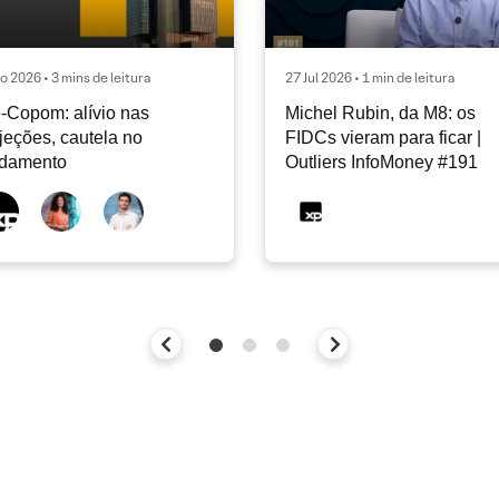
o 2026 • 3 mins de leitura
27 Jul 2026 • 1 min de leitura
-Copom: alívio nas
Michel Rubin, da M8: os
jeções, cautela no
FIDCs vieram para ficar |
ndamento
Outliers InfoMoney #191