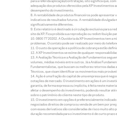
para a referida aplicação/contratação, isto significa que, co
adequação dos produtos oferecidos pela XP Investimentos ao
desempenho do investimento.
A rentabilidade de produtos financeiros pode apresentar
indicativos de resultados futuros. A rentabilidade divulgada
significativamente diferentes.
Este relatório é destinado à circulação exclusiva para a 
site da XP. Fica proibida sua reprodução ou redistribuição p
0800 77 20202. A Ouvidoria da XP Investimentos tem a mi
problemas. O contato pode ser realizado por meio do telefon
O custo da operação e a política de cobrança estão defini
A XP Investimentos se exime de qualquer responsabilidade
A Avaliação Técnica e a Avaliação de Fundamentos seguem
volumes, médias móveis entre outros. Já a Análise Fundament
Fundamentalistas, que buscam os melhores retornos dadas as
Técnicos, que visam identificar os movimentos mais prováveis 
Ação é uma fração do capital de uma empresa que é negoci
cotações de mercado. O investimento em ações é um investi
garantia, de forma expressa ou implícita, é feita neste ma
afetar o desempenho do investimento, podendo resultar até 
sobre o patrimônio do cliente neste tipo de produto.
O investimento em opções é preferencialmente indicado pa
negociados direitos de compra ou venda de um bem por preço
com esses derivativos são consideradas de risco muito alto p
duração recomendada para o investimento é de curto prazo e 