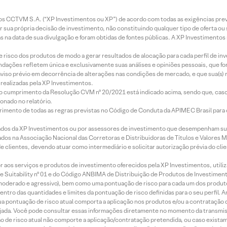
entos CCTVM S.A. (“XP Investimentos ou XP”) de acordo com todas as exigências p
r sua própria decisão de investimento, não constituindo qualquer tipo de oferta ou
s na data de sua divulgação e foram obtidas de fontes públicas. A XP Investimentos
e risco dos produtos de modo a gerar resultados de alocação para cada perfil de inv
mendações refletem única e exclusivamente suas análises e opiniões pessoais, que 
aviso prévio em decorrência de alterações nas condições de mercado, e que sua(s)
realizadas pela XP Investimentos.
lo cumprimento da Resolução CVM nº 20/2021 está indicado acima, sendo que, caso 
onado no relatório.
imento de todas as regras previstas no Código de Conduta da APIMEC Brasil para o 
ados da XP Investimentos ou por assessores de investimento que desempenham sua
os na Associação Nacional das Corretoras e Distribuidoras de Títulos e Valores 
de clientes, devendo atuar como intermediário e solicitar autorização prévia do cl
idor aos serviços e produtos de investimento oferecidos pela XP Investimentos, uti
 Suitability nº 01 e do Código ANBIMA de Distribuição de Produtos de Investimen
r, moderado e agressivo), bem como uma pontuação de risco para cada um dos produ
ntro das quantidades e limites da pontuação de risco definidas para o seu perfil. A
 sua pontuação de risco atual comporta a aplicação nos produtos e/ou a contratação
jada. Você pode consultar essas informações diretamente no momento da transmissã
ação de risco atual não comporte a aplicação/contratação pretendida, ou caso exista