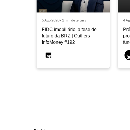
5 Ago 2026 • 1 min de leitura
4 Ag
FIDC imobiliário, a tese de
Pré
futuro da BRZ | Outliers
pro
InfoMoney #192
fu