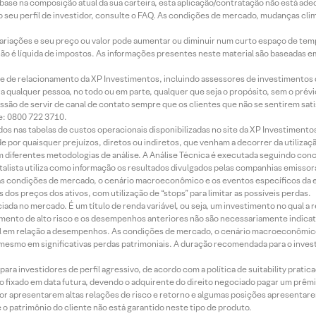
m base na composição atual da sua carteira, esta aplicação/contratação não está ad
 seu perfil de investidor, consulte o FAQ. As condições de mercado, mudanças cl
 variações e seu preço ou valor pode aumentar ou diminuir num curto espaço de t
 não é líquida de impostos. As informações presentes neste material são baseadas e
rede de relacionamento da XP Investimentos, incluindo assessores de investimentos
ara qualquer pessoa, no todo ou em parte, qualquer que seja o propósito, sem o pr
ssão de servir de canal de contato sempre que os clientes que não se sentirem sat
e: 0800 722 3710.
dos nas tabelas de custos operacionais disponibilizadas no site da XP Investimento
 por quaisquer prejuízos, diretos ou indiretos, que venham a decorrer da utilizaç
 diferentes metodologias de análise. A Análise Técnica é executada seguindo conc
alista utiliza como informação os resultados divulgados pelas companhias emissora
 condições de mercado, o cenário macroeconômico e os eventos específicos da em
dos preços dos ativos, com utilização de “stops” para limitar as possíveis perdas.
ada no mercado. É um título de renda variável, ou seja, um investimento no qual a r
mento de alto risco e os desempenhos anteriores não são necessariamente indicat
terial em relação a desempenhos. As condições de mercado, o cenário macroeconômi
mesmo em significativas perdas patrimoniais. A duração recomendada para o inves
ra investidores de perfil agressivo, de acordo com a política de suitability prat
 fixado em data futura, devendo o adquirente do direito negociado pagar um prê
or apresentarem altas relações de risco e retorno e algumas posições apresentarem 
o patrimônio do cliente não está garantido neste tipo de produto.