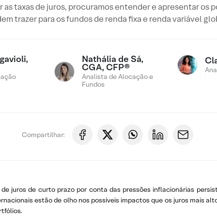
as taxas de juros, procuramos entender e apresentar os po
em trazer para os fundos de renda fixa e renda variável glo
avioli,
Nathália de Sá,
Cl
CGA, CFP®
Ana
cação
Analista de Alocação e
Fundos
Compartilhar:
e juros de curto prazo por conta das pressões inflacionárias persis
rnacionais estão de olho nos possíveis impactos que os juros mais alto
fólios.