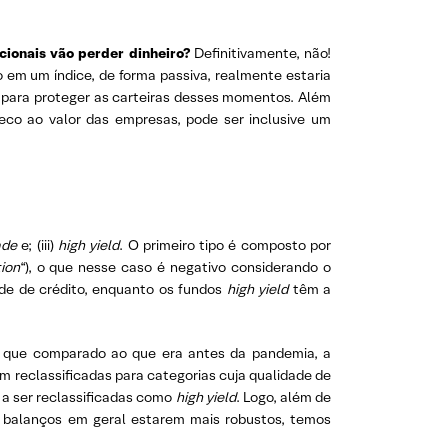
cionais vão perder dinheiro?
Definitivamente, não!
 em um índice, de forma passiva, realmente estaria
 para proteger as carteiras desses momentos. Além
eco ao valor das empresas, pode ser inclusive um
ade
e; (iii)
high yield
. O primeiro tipo é composto por
ion
“), o que nesse caso é negativo considerando o
ade de crédito, enquanto os fundos
high yield
têm a
ar que comparado ao que era antes da pandemia, a
m reclassificadas para categorias cuja qualidade de
 a ser reclassificadas como
high yield
. Logo, além de
 balanços em geral estarem mais robustos, temos