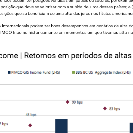
 fundos podem ter posições vendidas em papeis ou setores, por exempl
 posição que deve se valorizar com a subida de juros desses países; e
osições que se beneficiam de uma alta dos juros nos títulos american
ixa internacionais podem ter bons desempenhos em cenários de alta 
IMCO Income historicamente em momentos em que tivemos alta nos j