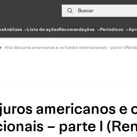
Buscar
os
Análises
Lista de ações
Recomendações
Periódicos
Apr
Alta dos juros americanos e os fundos internacionais - parte I (Renda
 juros americanos e 
ionais – parte I (Re