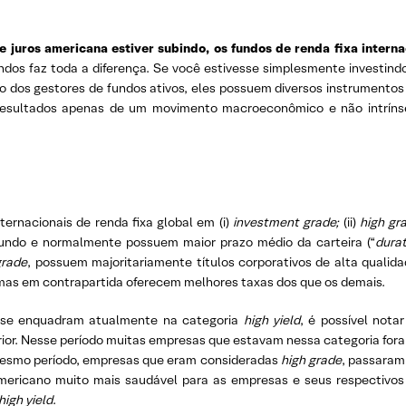
 juros americana estiver subindo, os fundos de renda fixa interna
ndos faz toda a diferença. Se você estivesse simplesmente investindo
 dos gestores de fundos ativos, eles possuem diversos instrumentos
 resultados apenas de um movimento macroeconômico e não intríns
ternacionais de renda fixa global em (i)
investment grade;
(ii)
high gr
mundo e normalmente possuem maior prazo médio da carteira (“
durat
grade
, possuem majoritariamente títulos corporativos de alta qualid
, mas em contrapartida oferecem melhores taxas dos que os demais.
e se enquadram atualmente na categoria
high yield
, é possível not
rior. Nesse período muitas empresas que estavam nessa categoria fora
e mesmo período, empresas que eram consideradas
high grade
, passaram
ericano muito mais saudável para as empresas e seus respectivos
high yield
.