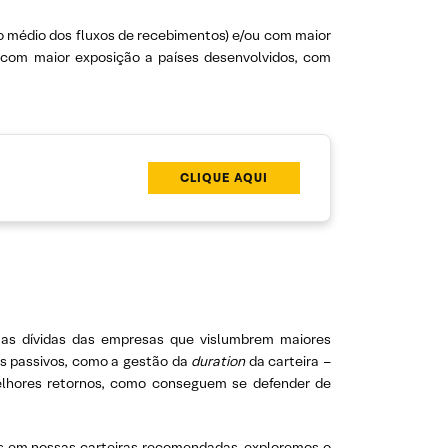
o médio dos fluxos de recebimentos) e/ou com maior
s com maior exposição a países desenvolvidos, com
CLIQUE AQUI
e as dívidas das empresas que vislumbrem maiores
os passivos, como a gestão da
duration
da carteira –
melhores retornos, como conseguem se defender de
mos em nossas carteiras recomendadas, exploremos o