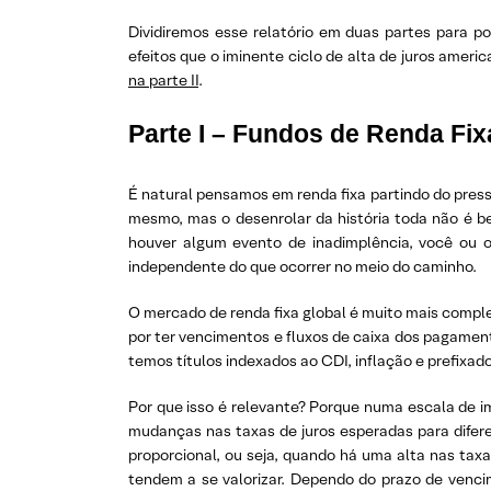
Dividiremos esse relatório em duas partes para 
efeitos que o iminente ciclo de alta de juros america
na parte II
.
Parte I – Fundos de Renda Fix
É natural pensamos em renda fixa partindo do press
mesmo, mas o desenrolar da história toda não é b
houver algum evento de inadimplência, você ou o 
independente do que ocorrer no meio do caminho.
O mercado de renda fixa global é muito mais complexo
por ter vencimentos e fluxos de caixa dos pagament
temos títulos indexados ao CDI, inflação e prefixad
Por que isso é relevante? Porque numa escala de i
mudanças nas taxas de juros esperadas para difere
proporcional, ou seja, quando há uma alta nas taxa
tendem a se valorizar. Dependo do prazo de venci