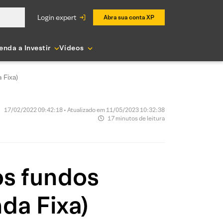
login expert
Abra sua conta XP
enda a Investir
Vídeos
 Fixa)
17/02/2022 09:42:18 • Atualizado em 11/05/2023 10:32:38
17 minutos de leitura
os fundos
nda Fixa)