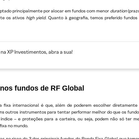
optado principalmente por alocar em fundos com menor
duration
(praz
nte os ativos
high yield
. Quanto à geografia, temos preferido fundo
na XP Investimentos, abra a sua!
 nos fundos de RF Global
da fixa internacional é que, além de poderem escolher diretament
ns outros instrumentos para tentar performar melhor do que os fund
 índice – e proteções para a carteira, ou seja, podem não só ter 
fixa no mundo.
 mas no risco de 3 dos principais fundos de Renda Fixa Global que te