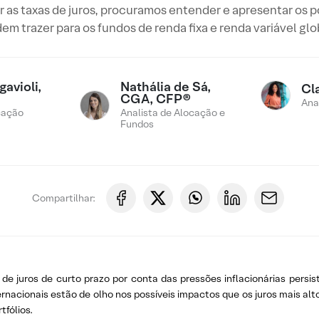
as taxas de juros, procuramos entender e apresentar os po
em trazer para os fundos de renda fixa e renda variável glo
avioli,
Nathália de Sá,
Cl
CGA, CFP®
Ana
cação
Analista de Alocação e
Fundos
Compartilhar:
e juros de curto prazo por conta das pressões inflacionárias persis
rnacionais estão de olho nos possíveis impactos que os juros mais alto
fólios.