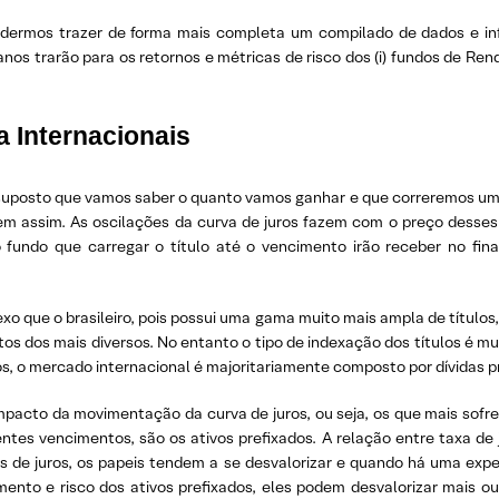
podermos trazer de forma mais completa um compilado de dados e in
nos trarão para os retornos e métricas de risco dos (i) fundos de Renda 
a Internacionais
uposto que vamos saber o quanto vamos ganhar e que correremos um ris
em assim. As oscilações da curva de juros fazem com o preço desses
fundo que carregar o título até o vencimento irão receber no fin
 que o brasileiro, pois possui uma gama muito mais ampla de títulos, s
os dos mais diversos. No entanto o tipo de indexação dos títulos é m
os, o mercado internacional é majoritariamente composto por dívidas p
mpacto da movimentação da curva de juros, ou seja, os que mais sofre
ntes vencimentos, são os ativos prefixados. A relação entre taxa de 
s de juros, os papeis tendem a se desvalorizar e quando há uma expec
mento e risco dos ativos prefixados, eles podem desvalorizar mais