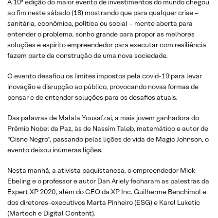
A 10ª edição do maior evento de investimentos do mundo chegou
ao fim neste sábado (18) mostrando que para qualquer crise –
sanitária, econômica, política ou social – mente aberta para
entender o problema, sonho grande para propor as melhores
soluções e espírito empreendedor para executar com resiliência
fazem parte da construção de uma nova sociedade.
O evento desafiou os limites impostos pela covid-19 para levar
inovação e disrupção ao público, provocando novas formas de
pensar e de entender soluções para os desafios atuais.
Das palavras de Malala Yousafzai, a mais jovem ganhadora do
Prêmio Nobel da Paz, às de Nassim Taleb, matemático e autor de
“Cisne Negro”, passando pelas lições de vida de Magic Johnson, o
evento deixou inúmeras lições.
Nesta manhã, a ativista paquistanesa, o empreendedor Mick
Ebeling e o professor e autor Dan Ariely fecharam as palestras da
Expert XP 2020, além do CEO da XP Inc. Guilherme Benchimol e
dos diretores-executivos Marta Pinheiro (ESG) e Karel Luketic
(Martech e Digital Content).