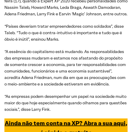
feira (17), quando a Expert XP 2020 recebeu personalidades como
Nassim Taleb, Howard Marks, Leda Braga, Aswath Damodaran,
Adena Friedman, Larry Fink e Earvin ‘Magic’ Johnson, entre outros.
“Países deveriam tratar empreendedores como soldados”, disse
Taleb. “Tudo o que é contra-intuitivo é importante e tudo que é
óbvio é inútil”, ensinou Marks.
“A essência do capitalismo está mudando. As responsabilidades
das empresas mudaram e estamos nos afastando do propósito
de somente crescer a economia, para ter responsabilidades com
comunidades, funcionários e uma economia sustentável”,
acredita Adena Friedman, num dia em que as preocupações com
o meio-ambiente e a sociedade estiveram em evidência.
“As empresas podem desempenhar um papel na sociedade muito
maior do que hoje especialmente quando olhamos para questões
sociais.”, disse Larry Fink.
Ainda não tem conta na XP? Abra a sua aqui,