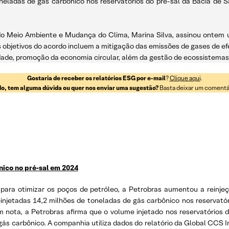
oneladas de gás carbônico nos reservatórios do pré-sal da Bacia de 
ra do Meio Ambiente e Mudança do Clima, Marina Silva, assinou onte
 objetivos do acordo incluem a mitigação das emissões de gases de e
ade, promoção da economia circular, além da gestão de ecossistemas co
Gostaria de receber os relatórios ESG por e-mail
?
Clique aqui
.
o, tem alguma dúvida ou quer nos enviar uma sugestão?
Basta deixar um comentári
nico no pré-sal em 2024
ra otimizar os poços de petróleo, a Petrobras aumentou a reinjeç
njetadas 14,2 milhões de toneladas de gás carbônico nos reservatór
 nota, a Petrobras afirma que o volume injetado nos reservatórios 
ás carbônico. A companhia utiliza dados do relatório da Global CCS 