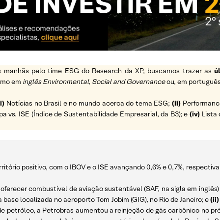
 as manhãs pelo time ESG do Research da XP, buscamos trazer as
ú
ermo em
inglês Environmental, Social and Governance
ou, em português
i)
Notícias no Brasil e no mundo acerca do tema ESG;
(ii)
Performance 
vs. ISE (Índice de Sustentabilidade Empresarial, da B3); e
(iv)
Lista 
ritório positivo, com o IBOV e o ISE avançando 0,6% e 0,7%, respectiv
ferecer combustível de aviação sustentável (SAF, na sigla em inglês) 
na base localizada no aeroporto Tom Jobim (GIG), no Rio de Janeiro; e
(ii)
 de petróleo, a Petrobras aumentou a reinjeção de gás carbônico no 