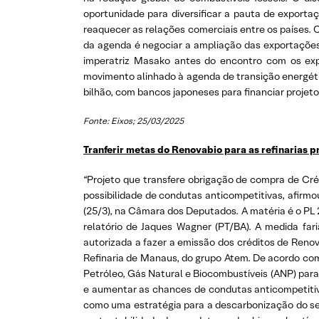
oportunidade para diversificar a pauta de exportaç
reaquecer as relações comerciais entre os países. 
da agenda é negociar a ampliação das exportações d
imperatriz Masako antes do encontro com os expo
movimento alinhado à agenda de transição energéti
bilhão, com bancos japoneses para financiar projeto
Fonte: Eixos; 25/03/2025
Tranferir metas do Renovabio para as refinarias 
“Projeto que transfere obrigação de compra de Cré
possibilidade de condutas anticompetitivas, afirmo
(25/3), na Câmara dos Deputados. A matéria é o P
relatório de Jaques Wagner (PT/BA). A medida far
autorizada a fazer a emissão dos créditos de Renov
Refinaria de Manaus, do grupo Atem. De acordo com 
Petróleo, Gás Natural e Biocombustíveis (ANP) para
e aumentar as chances de condutas anticompetitivas
como uma estratégia para a descarbonização do set