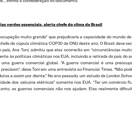
s.”, afirma a confederação no documento.”
as verdes essenciais, alerta chefe do clima do Brasil
reocupação muito grande” que prejudicaria a capacidade do mundo de 
o-chefe da cúpula climática COP30 da ONU deste ano. O Brasil deve se
aís, Ana Toni, admitiu que elas ocorrerão em “circunstâncias muito 
e às políticas climáticas nos EUA, incluindo a retirada do país do a
 uma guerra comercial global. “A guerra comercial é uma preocup
 precisam”, disse Toni em uma entrevista ao Financial Times. “Não po
dutos e assim por diante.” No ano passado, um estudo da London Schoo
lidade dos veículos elétricos” somente nos EUA. “Ter um comércio fl
rtanto, as guerras comerciais não nos ajudam. Elas realmente dific