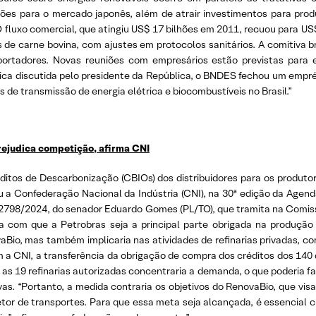
ões para o mercado japonês, além de atrair investimentos para produ
O fluxo comercial, que atingiu US$ 17 bilhões em 2011, recuou para US$
e carne bovina, com ajustes em protocolos sanitários. A comitiva bra
rtadores. Novas reuniões com empresários estão previstas para est
ca discutida pelo presidente da República, o BNDES fechou um empré
s de transmissão de energia elétrica e biocombustíveis no Brasil.”
prejudica competição, afirma CNI
ditos de Descarbonização (CBIOs) dos distribuidores para os produt
u a Confederação Nacional da Indústria (CNI), na 30ª edição da Agenda 
L 2798/2024, do senador Eduardo Gomes (PL/TO), que tramita na Comi
ia com que a Petrobras seja a principal parte obrigada na produçã
aBio, mas também implicaria nas atividades de refinarias privadas, com
a CNI, a transferência da obrigação de compra dos créditos dos 140 
 as 19 refinarias autorizadas concentraria a demanda, o que poderia f
. “Portanto, a medida contraria os objetivos do RenovaBio, que visa
or de transportes. Para que essa meta seja alcançada, é essencial c