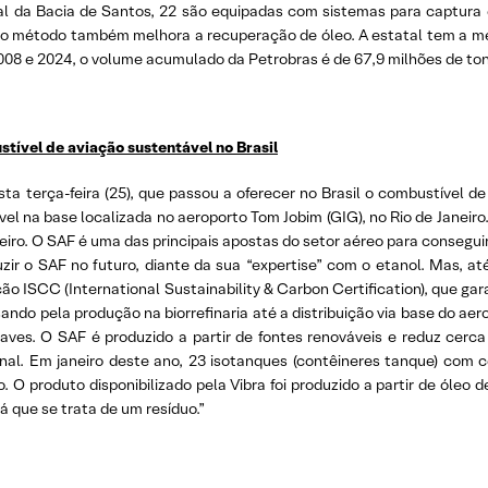
l da Bacia de Santos, 22 são equipadas com sistemas para captura e
, o método também melhora a recuperação de óleo. A estatal tem a me
008 e 2024, o volume acumulado da Petrobras é de 67,9 milhões de ton
tível de aviação sustentável no Brasil
esta terça-feira (25), que passou a oferecer no Brasil o combustível 
nível na base localizada no aeroporto Tom Jobim (GIG), no Rio de Janeir
leiro. O SAF é uma das principais apostas do setor aéreo para consegui
ir o SAF no futuro, diante da sua “expertise” com o etanol. Mas, at
o ISCC (International Sustainability & Carbon Certification), que gara
ndo pela produção na biorrefinaria até a distribuição via base do aer
aves. O SAF é produzido a partir de fontes renováveis e reduz cerc
l. Em janeiro deste ano, 23 isotanques (contêineres tanque) com cer
o. O produto disponibilizado pela Vibra foi produzido a partir de óle
 que se trata de um resíduo.”