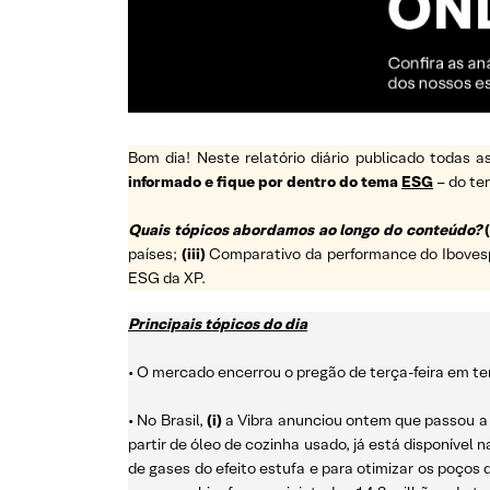
Bom dia! Neste relatório diário publicado todas
informado e fique por dentro do tema
ESG
– do t
Quais tópicos abordamos ao longo do conteúdo?
(
países;
(iii)
Comparativo da performance do Ibovespa 
ESG da XP.
Principais tópicos do dia
• O mercado encerrou o pregão de terça-feira em ter
• No Brasil,
(i)
a Vibra anunciou ontem que passou a o
partir de óleo de cozinha usado, já está disponível 
de gases do efeito estufa e para otimizar os poços