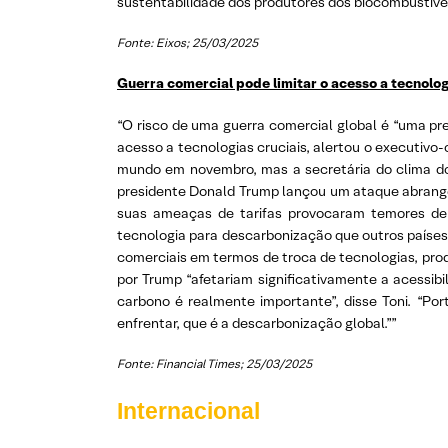
sustentabilidade dos produtores dos biocombustívei
Fonte: Eixos; 25/03/2025
Guerra comercial pode limitar o acesso a tecnologi
“O risco de uma guerra comercial global é “uma p
acesso a tecnologias cruciais, alertou o executiv
mundo em novembro, mas a secretária do clima do p
presidente Donald Trump lançou um ataque abrangent
suas ameaças de tarifas provocaram temores de
tecnologia para descarbonização que outros países
comerciais em termos de troca de tecnologias, pro
por Trump “afetariam significativamente a acessibi
carbono é realmente importante”, disse Toni. “Po
enfrentar, que é a descarbonização global.””
Fonte: Financial Times; 25/03/2025
Internacional