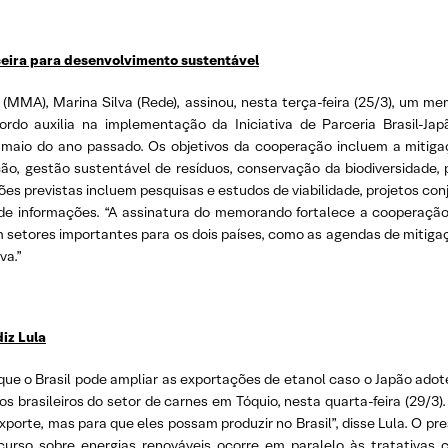
ceira para desenvolvimento sustentável
MMA), Marina Silva (Rede), assinou, nesta terça-feira (25/3), um m
rdo auxilia na implementação da Iniciativa de Parceria Brasil-Ja
maio do ano passado. Os objetivos da cooperação incluem a mitiga
o, gestão sustentável de resíduos, conservação da biodiversidade,
ões previstas incluem pesquisas e estudos de viabilidade, projetos con
de informações. “A assinatura do memorando fortalece a cooperaçã
m setores importantes para os dois países, como as agendas de mitiga
va.”
iz Lula
u que o Brasil pode ampliar as exportações de etanol caso o Japão ado
s brasileiros do setor de carnes em Tóquio, nesta quarta-feira (29/3).
xporte, mas para que eles possam produzir no Brasil”, disse Lula. O pr
curso sobre energias renováveis ocorre em paralelo às tratativas 