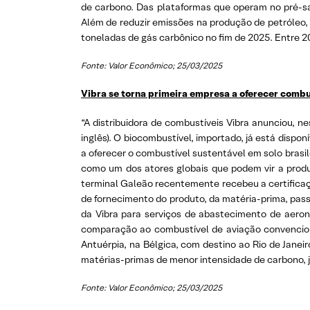
de carbono. Das plataformas que operam no pré-sa
Além de reduzir emissões na produção de petróleo
toneladas de gás carbônico no fim de 2025. Entre 2
Fonte: Valor Econômico; 25/03/2025
Vibra se torna primeira empresa a oferecer combus
“A distribuidora de combustíveis Vibra anunciou, n
inglês). O biocombustível, importado, já está dispo
a oferecer o combustível sustentável em solo brasi
como um dos atores globais que podem vir a produz
terminal Galeão recentemente recebeu a certificaçã
de fornecimento do produto, da matéria-prima, passa
da Vibra para serviços de abastecimento de aeron
comparação ao combustível de aviação convenciona
Antuérpia, na Bélgica, com destino ao Rio de Janeir
matérias-primas de menor intensidade de carbono, já
Fonte: Valor Econômico; 25/03/2025