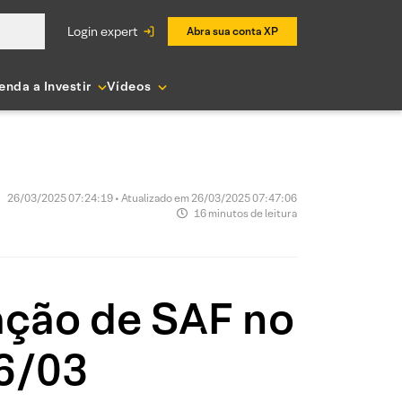
login expert
Abra sua conta XP
enda a Investir
Vídeos
26/03/2025 07:24:19 • Atualizado em 26/03/2025 07:47:06
16 minutos de leitura
zação de SAF no
26/03