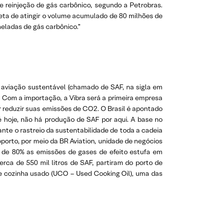
 reinjeção de gás carbônico, segundo a Petrobras.
ta de atingir o volume acumulado de 80 milhões de
eladas de gás carbônico.”
de aviação sustentável (chamado de SAF, na sigla em
o. Com a importação, a Vibra será a primeira empresa
r reduzir suas emissões de CO2. O Brasil é apontado
é hoje, não há produção de SAF por aqui. A base no
nte o rastreio da sustentabilidade de toda a cadeia
oporto, por meio da BR Aviation, unidade de negócios
a de 80% as emissões de gases de efeito estufa em
ca de 550 mil litros de SAF, partiram do porto de
o de cozinha usado (UCO – Used Cooking Oil), uma das