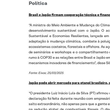
Política
Brasil e Japão firmam cooperação técnica e finan
“A ministra do Meio Ambiente e Mudança do Clima (
desenvolvimento sustentável com o Japão. O aco
Sustentável e Economias Resilientes, lançada em 
adaptação à mudança climática, combate à poluiçã
ecossistemas costeiros, florestais e offshore. As aç
de seminários e workshops e o compartilhamento 
rumo à COP30 e as relações entre Brasil e Japão e
mecanismos inovadores de financiamento”, disse Sil
Fonte: Eixos; 25/03/2025
Japão pode abrir mercado para etanol brasileiro, d
“O presidente Luiz Inácio Lula da Silva (PT) afirmo
declaração foi feita durante reunião com empresário
salto extraordinário, não apenas para que a gente e
na redução global de combustíveis fósseis. O dis