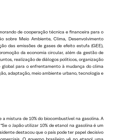
emorando de cooperação técnica e financeira para o
pão sobre Meio Ambiente, Clima, Desenvolvimento
ção das emissões de gases de efeito estufa (GEE),
 promoção da economia circular, além da gestão de
juntos, realização de diálogos políticos, organização
o global para o enfrentamento à mudança do clima
ção, adaptação, meio ambiente urbano, tecnologia e
te a mistura de 10% do biocombustível na gasolina. A
 “Se o Japão utilizar 10% de etanol na gasolina é um
esidente destacou que o país pode ter papel decisivo
comerciais. O governo brasileiro vê no etanol uma