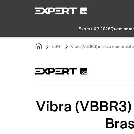
Expert XP 2026
Quem som
ESG
Vibra (VBBR3) inicia a comercial
Vibra (VBBR3) 
Bras