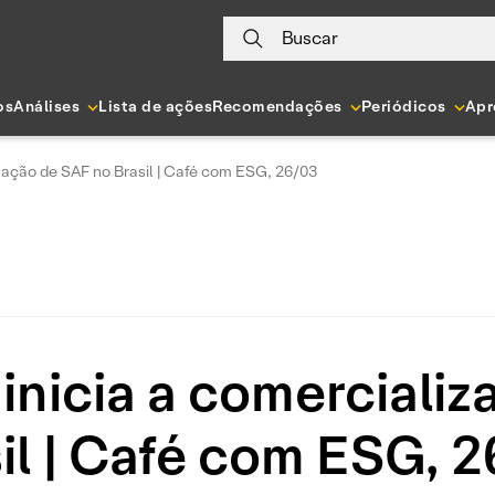
Buscar
os
Análises
Lista de ações
Recomendações
Periódicos
Apr
ização de SAF no Brasil | Café com ESG, 26/03
inicia a comerciali
il | Café com ESG, 