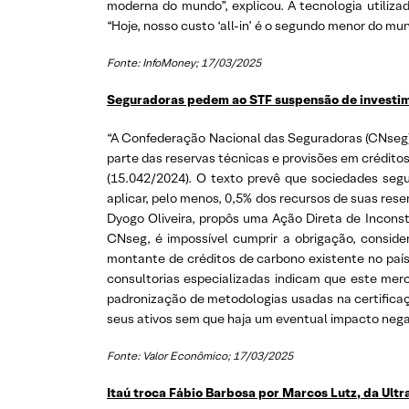
moderna do mundo”, explicou. A tecnologia utiliz
“Hoje, nosso custo ‘all-in’ é o segundo menor do mu
Fonte: InfoMoney; 17/03/2025
Seguradoras pedem ao STF suspensão de investim
“A Confederação Nacional das Seguradoras (CNseg) 
parte das reservas técnicas e provisões em crédito
(15.042/2024). O texto prevê que sociedades segu
aplicar, pelo menos, 0,5% dos recursos de suas res
Dyogo Oliveira, propôs uma Ação Direta de Inconsti
CNseg, é impossível cumprir a obrigação, conside
montante de créditos de carbono existente no país.
consultorias especializadas indicam que este merc
padronização de metodologias usadas na certificaç
seus ativos sem que haja um eventual impacto neg
Fonte: Valor Econômico; 17/03/2025
Itaú troca Fábio Barbosa por Marcos Lutz, da Ul