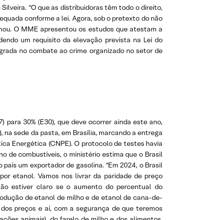
ilveira. “O que as distribuidoras têm todo o direito,
dequada conforme a lei. Agora, sob o pretexto do não
firmou. O MME apresentou os estudos que atestam a
dendo um requisito da elevação prevista na Lei do
egrada no combate ao crime organizado no setor de
7) para 30% (E30), que deve ocorrer ainda este ano,
, na sede da pasta, em Brasília, marcando a entrega
tica Energética (CNPE). O protocolo de testes havia
de combustíveis, o ministério estima que o Brasil
 o país um exportador de gasolina. “Em 2024, o Brasil
por etanol. Vamos nos livrar da paridade de preço
 não estiver claro se o aumento do percentual do
odução de etanol de milho e de etanol de cana-de-
 dos preços e aí, com a segurança de que teremos
ções animais), do farelo de milho e dos alimentos,