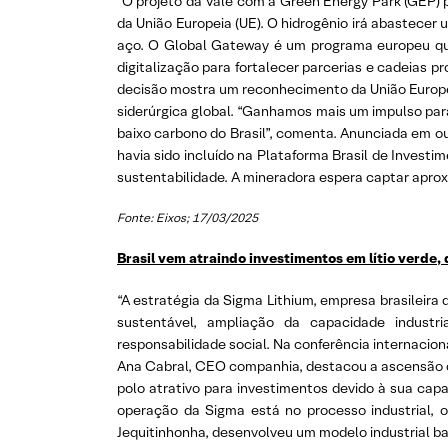
“O projeto da Vale com a Green Energy Park (GEP) p
da União Europeia (UE). O hidrogênio irá abastecer 
aço. O Global Gateway é um programa europeu que
digitalização para fortalecer parcerias e cadeias 
decisão mostra um reconhecimento da União Europeia
siderúrgica global. “Ganhamos mais um impulso para
baixo carbono do Brasil”, comenta. Anunciada em ou
havia sido incluído na Plataforma Brasil de Investi
sustentabilidade. A mineradora espera captar apro
Fonte: Eixos; 17/03/2025
Brasil vem atraindo investimentos em lítio verde,
“A estratégia da Sigma Lithium, empresa brasileira
sustentável, ampliação da capacidade industri
responsabilidade social. Na conferência internacio
Ana Cabral, CEO companhia, destacou a ascensão do 
polo atrativo para investimentos devido à sua capa
operação da Sigma está no processo industrial, o
Jequitinhonha, desenvolveu um modelo industrial bas