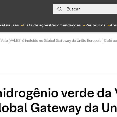
Buscar
os
Análises
Lista de ações
Recomendações
Periódicos
Apr
 Vale (VALE3) é incluído no Global Gateway da União Europeia | Café 
idrogênio verde da 
lobal Gateway da Un