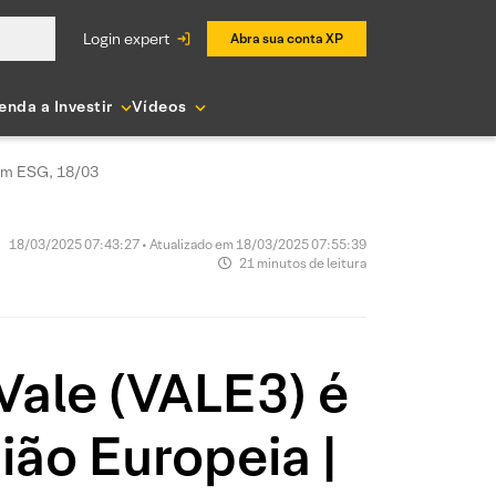
login expert
Abra sua conta XP
enda a Investir
Vídeos
com ESG, 18/03
18/03/2025 07:43:27 • Atualizado em 18/03/2025 07:55:39
21 minutos de leitura
Vale (VALE3) é
ião Europeia |