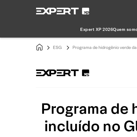
Expert XP 2026
Quem som
ESG
Programa de hidrogênio verde da
Programa de h
incluído no G