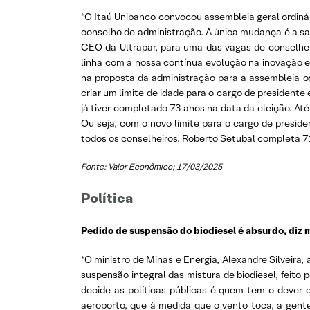
“O Itaú Unibanco convocou assembleia geral ordinár
conselho de administração. A única mudança é a sa
CEO da Ultrapar, para uma das vagas de conselhe
linha com a nossa contínua evolução na inovação e
na proposta da administração para a assembleia os
criar um limite de idade para o cargo de president
já tiver completado 73 anos na data da eleição. Até
Ou seja, com o novo limite para o cargo de presid
todos os conselheiros. Roberto Setubal completa 7
Fonte: Valor Econômico; 17/03/2025
Política
Pedido de suspensão do biodiesel é absurdo, diz m
“O ministro de Minas e Energia, Alexandre Silveira
suspensão integral das mistura de biodiesel, feito 
decide as políticas públicas é quem tem o dever d
aeroporto, que à medida que o vento toca, a gent