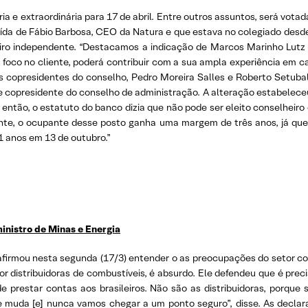
ia e extraordinária para 17 de abril. Entre outros assuntos, será vot
ída de Fábio Barbosa, CEO da Natura e que estava no colegiado desde
iro independente. “Destacamos a indicação de Marcos Marinho Lutz
 foco no cliente, poderá contribuir com a sua ampla experiência em c
 copresidentes do conselho, Pedro Moreira Salles e Roberto Setubal
e e copresidente do conselho de administração. A alteração estabelec
 então, o estatuto do banco dizia que não pode ser eleito conselheiro
ente, o ocupante desse posto ganha uma margem de três anos, já que 
1 anos em 13 de outubro.”
inistro de Minas e Energia
, afirmou nesta segunda (17/3) entender o as preocupações do setor co
por distribuidoras de combustíveis, é absurdo. Ele defendeu que é preci
e prestar contas aos brasileiros. Não são as distribuidoras, porque
e muda [e] nunca vamos chegar a um ponto seguro”, disse. As declara