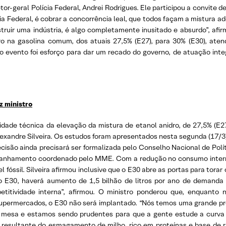
-geral Polícia Federal, Andrei Rodrigues. Ele participou a convite de S
cia Federal, é cobrar a concorrência leal, que todos façam a mistura a
estruir uma indústria, é algo completamente inusitado e absurdo”, a
dro na gasolina comum, dos atuais 27,5% (E27), para 30% (E30), aten
o evento foi esforço para dar um recado do governo, de atuação int
z ministro
idade técnica da elevação da mistura de etanol anidro, de 27,5% (E2
lexandre Silveira. Os estudos foram apresentados nesta segunda (17/3)
cisão ainda precisará ser formalizada pelo Conselho Nacional de Polí
anhamento coordenado pelo MME. Com a redução no consumo interno 
fóssil. Silveira afirmou inclusive que o E30 abre as portas para torar
o E30, haverá aumento de 1,5 bilhão de litros por ano de demanda 
etitividade interna”, afirmou. O ministro ponderou que, enquanto
supermercados, o E30 não será implantado. “Nós temos uma grande pr
a mesa e estamos sendo prudentes para que a gente estude a curva
 resultante do esmagamento de milho, rico em proteínas e base de ra