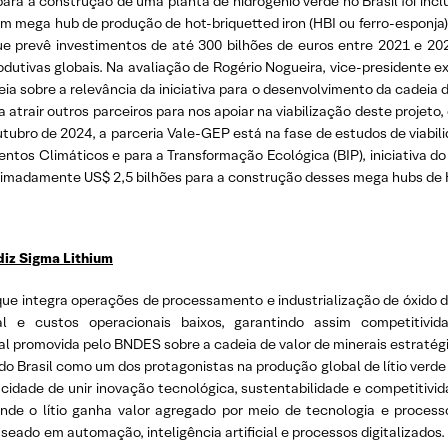
ara a construção de uma planta de hidrogênio verde no Brasil foi inclu
um mega hub de produção de hot-briquetted iron (HBI ou ferro-esponja) 
 prevê investimentos de até 300 bilhões de euros entre 2021 e 202
produtivas globais. Na avaliação de Rogério Nogueira, vice-presidente 
 sobre a relevância da iniciativa para o desenvolvimento da cadeia d
 atrair outros parceiros para nos apoiar na viabilização deste proje
tubro de 2024, a parceria Vale-GEP está na fase de estudos de viabil
mentos Climáticos e para a Transformação Ecológica (BIP), iniciativa 
ximadamente US$ 2,5 bilhões para a construção desses mega hubs de 
 diz Sigma Lithium
 que integra operações de processamento e industrialização de óxido de
al e custos operacionais baixos, garantindo assim competitivida
nal promovida pelo BNDES sobre a cadeia de valor de minerais estratég
Brasil como um dos protagonistas na produção global de lítio verde 
cidade de unir inovação tecnológica, sustentabilidade e competitivi
nde o lítio ganha valor agregado por meio de tecnologia e proces
eado em automação, inteligência artificial e processos digitalizados. 