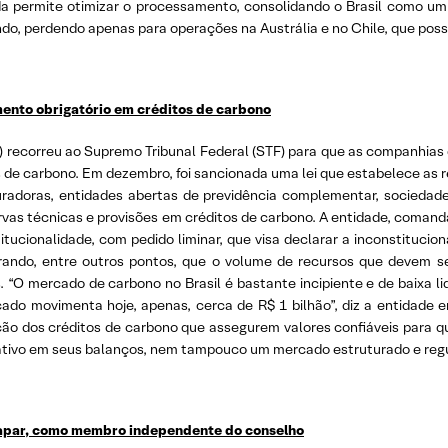
ada permite otimizar o processamento, consolidando o Brasil como um
ndo, perdendo apenas para operações na Austrália e no Chile, que poss
ento obrigatório em créditos de carbono
recorreu ao Supremo Tribunal Federal (STF) para que as companhias d
s de carbono. Em dezembro, foi sancionada uma lei que estabelece as
radoras, entidades abertas de previdência complementar, sociedad
ervas técnicas e provisões em créditos de carbono. A entidade, coma
tucionalidade, com pedido liminar, que visa declarar a inconstitucio
rando, entre outros pontos, que o volume de recursos que devem se
 “O mercado de carbono no Brasil é bastante incipiente e de baixa li
ado movimenta hoje, apenas, cerca de R$ 1 bilhão”, diz a entidade 
ão dos créditos de carbono que assegurem valores confiáveis para q
ativo em seus balanços, nem tampouco um mercado estruturado e regul
trapar, como membro independente do conselho