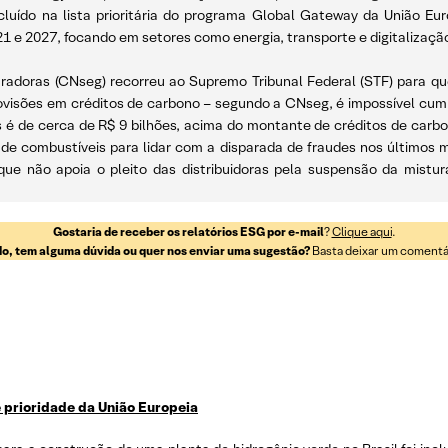
 incluído na lista prioritária do programa Global Gateway da União E
1 e 2027, focando em setores como energia, transporte e digitalização
guradoras (CNseg) recorreu ao Supremo Tribunal Federal (STF) para q
ovisões em créditos de carbono – segundo a CNseg, é impossível cump
é de cerca de R$ 9 bilhões, acima do montante de créditos de carbon
de combustíveis para lidar com a disparada de fraudes nos últimos m
 que não apoia o pleito das distribuidoras pela suspensão da mistur
Gostaria de receber os relatórios ESG por e-mail
?
Clique aqui
.
o, tem alguma dúvida ou quer nos enviar uma sugestão?
Basta deixar um comentári
e prioridade da União Europeia