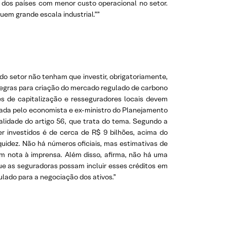
 dos países com menor custo operacional no setor.
uem grande escala industrial.””
o setor não tenham que investir, obrigatoriamente,
 regras para criação do mercado regulado de carbono
es de capitalização e resseguradores locais devem
ndada pelo economista e ex-ministro do Planejamento
nalidade do artigo 56, que trata do tema. Segundo a
r investidos é de cerca de R$ 9 bilhões, acima do
quidez. Não há números oficiais, mas estimativas de
em nota à imprensa. Além disso, afirma, não há uma
ue as seguradoras possam incluir esses créditos em
ado para a negociação dos ativos.”