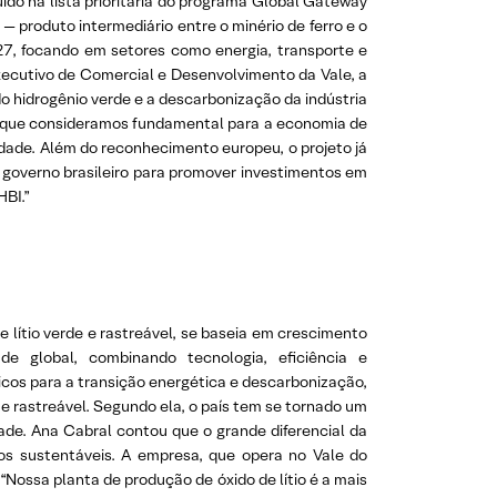
ído na lista prioritária do programa Global Gateway
— produto intermediário entre o minério de ferro e o
7, focando em setores como energia, transporte e
executivo de Comercial e Desenvolvimento da Vale, a
o hidrogênio verde e a descarbonização da indústria
to, que consideramos fundamental para a economia de
idade. Além do reconhecimento europeu, o projeto já
do governo brasileiro para promover investimentos em
HBI.”
 lítio verde e rastreável, se baseia em crescimento
de global, combinando tecnologia, eficiência e
icos para a transição energética e descarbonização,
e rastreável. Segundo ela, o país tem se tornado um
dade. Ana Cabral contou que o grande diferencial da
sos sustentáveis. A empresa, que opera no Vale do
“Nossa planta de produção de óxido de lítio é a mais