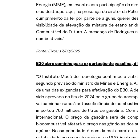
Energia (MME), em evento com participação do diretor
e eu destaquei aqui, na presença do diretor da Polí
cumprimento da lei por parte de alguns, querer d
visibilidade de elevação da mistura de etano ani
Combustível do Futuro. A presença de Rodrigues n
combustíveis.”
Fonte: Eixos; 17/03/2025
E30 abre caminho para exportação de gasolina, di
“O Instituto Mauá de Tecnologia confirmou a viabil
segundo previsão do ministro de Minas e Energia, A
de uma das exigências para efetivação do E30. A de
sido aprovado no fim de 2024 pelo grupo de acomp
vai caminhar rumo à autossuficiência do combustível 
importou 760 milhões de litros de gasolina. Com 
internacional. O preço da gasolina será de comp
biocombustível afetará o preço nas gôndolas dos 
açúcar. Nossa prioridade é comida mais barata n
estabilidade no preço do açúcar, do DDG (material