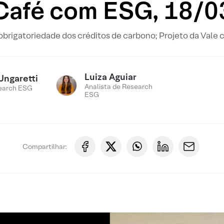
Café com ESG, 18/0
obrigatoriedade dos créditos de carbono; Projeto da Vale 
Luiza Aguiar
Ungaretti
Analista de Research
earch ESG
ESG
Compartilhar: