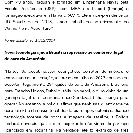
Com 49 anos, Raduan é formado em Engenharia Naval pela
Escola Politécnica (USP), com MBA em Insead (França) e
formação executiva em Harvard (AMP). Ele é vice-presidente da
RD Saúde desde 2013, tendo trabalhado anteriormente no
Walmart e na Accenture.”
Fonte: InfoMoney; 14/12/2024
Nova tecnologia ajuda Brasil na repressão ao comércio ilegal
de ouro da Amazônia
“Harley Sandoval, pastor evangélico, corretor de imóveis e
empresário da mineração, foi preso em julho de 2023 acusado de
exportar ilegalmente 294 quilos de ouro da Amazônia brasileira
para Estados Unidos, Dubai e Itália. No papel, o ouro vinha de um
garimpo legal em Tocantins, onde Sandoval tinha licença para
operar. No entanto, a polícia afirma que nenhuma quantidade de
ouro foi extraída desse local desde os tempos coloniais. Usando
tecnologia forense de ponta e imagens de satélite, a Polícia
Federal concluiu que o ouro exportado não vinha do garimpo
licenciado em Tocantins. Na verdade, ele foi extraído de três