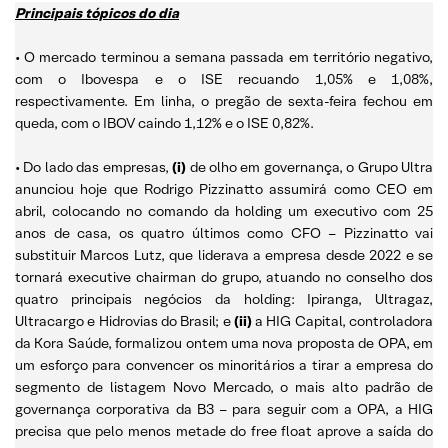
Principais tópicos do dia
• O mercado terminou a semana passada em território negativo,
com o Ibovespa e o ISE recuando 1,05% e 1,08%,
respectivamente. Em linha, o pregão de sexta-feira fechou em
queda, com o IBOV caindo 1,12% e o ISE 0,82%.
• Do lado das empresas,
(i)
de olho em governança, o Grupo Ultra
anunciou hoje que Rodrigo Pizzinatto assumirá como CEO em
abril, colocando no comando da holding um executivo com 25
anos de casa, os quatro últimos como CFO – Pizzinatto vai
substituir Marcos Lutz, que liderava a empresa desde 2022 e se
tornará executive chairman do grupo, atuando no conselho dos
quatro principais negócios da holding: Ipiranga, Ultragaz,
Ultracargo e Hidrovias do Brasil; e
(ii)
a HIG Capital, controladora
da Kora Saúde, formalizou ontem uma nova proposta de OPA, em
um esforço para convencer os minoritários a tirar a empresa do
segmento de listagem Novo Mercado, o mais alto padrão de
governança corporativa da B3 – para seguir com a OPA, a HIG
precisa que pelo menos metade do free float aprove a saída do