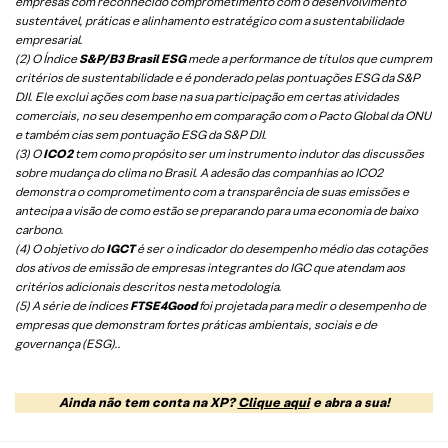
empresas com reconhecido comprometimento com o desenvolvimento
sustentável, práticas e alinhamento estratégico com a sustentabilidade
empresarial.
(2) O Índice
S&P/B3 Brasil ESG
mede a performance de títulos que cumprem
critérios de sustentabilidade e é ponderado pelas pontuações ESG da S&P
DJI. Ele exclui ações com base na sua participação em certas atividades
comerciais, no seu desempenho em comparação com o Pacto Global da ONU
e também cias sem pontuação ESG da S&P DJI.
(3) O
ICO2
tem como propósito ser um instrumento indutor das discussões
sobre mudança do clima no Brasil. A adesão das companhias ao ICO2
demonstra o comprometimento com a transparência de suas emissões e
antecipa a visão de como estão se preparando para uma economia de baixo
carbono.
(4) O objetivo do
IGCT
é ser o indicador do desempenho médio das cotações
dos ativos de emissão de empresas integrantes do IGC que atendam aos
critérios adicionais descritos nesta metodologia.
(5)
A série de índices
FTSE4Good
foi projetada para medir o desempenho de
empresas que demonstram fortes práticas ambientais, sociais e de
governança (ESG).
.
Ainda não tem conta na XP?
Clique aqui
e abra a sua!