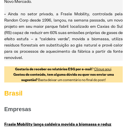
Novo Mercado.
• Ainda no setor privado, a Frasle Mobility, controlada pela
Randon Corp desde 1996, lançou, na semana passada, um novo
projeto em seu maior parque fabril localizado em Caxias do Sul
(RS) capaz de reduzir em 60% suas emissões próprias de gases de
efeito estufa – a “caldeira verde”, movida a biomassa, utiliza
resíduos florestais em substituição ao gás natural e provê calor
para os processos de aquecimento da fábrica a partir da fonte
renovável.
Gostaria de receber os relatórios ESG por e-mail
?
Clique aqui
.
Gostou do conteúdo, tem alguma dúvida ou quer nos enviar uma
sugestão?
Basta deixar um comentário no final do post!
Brasil
Empresas
Frasle Mobility lança caldeira movida a biomassa e reduz