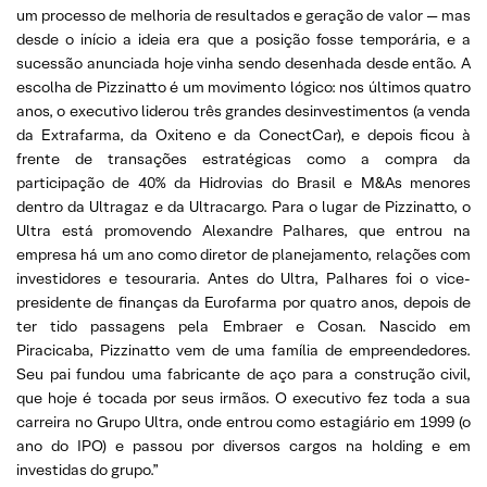
um processo de melhoria de resultados e geração de valor — mas
desde o início a ideia era que a posição fosse temporária, e a
sucessão anunciada hoje vinha sendo desenhada desde então. A
escolha de Pizzinatto é um movimento lógico: nos últimos quatro
anos, o executivo liderou três grandes desinvestimentos (a venda
da Extrafarma, da Oxiteno e da ConectCar), e depois ficou à
frente de transações estratégicas como a compra da
participação de 40% da Hidrovias do Brasil e M&As menores
dentro da Ultragaz e da Ultracargo. Para o lugar de Pizzinatto, o
Ultra está promovendo Alexandre Palhares, que entrou na
empresa há um ano como diretor de planejamento, relações com
investidores e tesouraria. Antes do Ultra, Palhares foi o vice-
presidente de finanças da Eurofarma por quatro anos, depois de
ter tido passagens pela Embraer e Cosan. Nascido em
Piracicaba, Pizzinatto vem de uma família de empreendedores.
Seu pai fundou uma fabricante de aço para a construção civil,
que hoje é tocada por seus irmãos. O executivo fez toda a sua
carreira no Grupo Ultra, onde entrou como estagiário em 1999 (o
ano do IPO) e passou por diversos cargos na holding e em
investidas do grupo.”