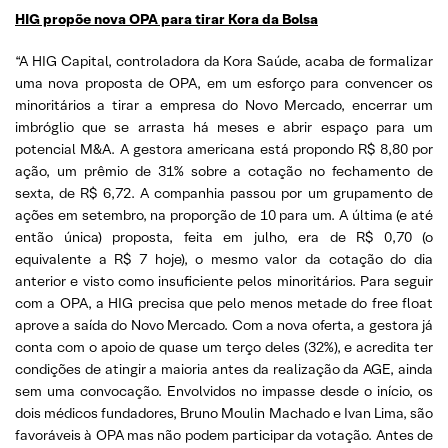
HIG propõe nova OPA para tirar Kora da Bolsa
“A HIG Capital, controladora da Kora Saúde, acaba de formalizar
uma nova proposta de OPA, em um esforço para convencer os
minoritários a tirar a empresa do Novo Mercado, encerrar um
imbróglio que se arrasta há meses e abrir espaço para um
potencial M&A. A gestora americana está propondo R$ 8,80 por
ação, um prêmio de 31% sobre a cotação no fechamento de
sexta, de R$ 6,72. A companhia passou por um grupamento de
ações em setembro, na proporção de 10 para um. A última (e até
então única) proposta, feita em julho, era de R$ 0,70 (o
equivalente a R$ 7 hoje), o mesmo valor da cotação do dia
anterior e visto como insuficiente pelos minoritários. Para seguir
com a OPA, a HIG precisa que pelo menos metade do free float
aprove a saída do Novo Mercado. Com a nova oferta, a gestora já
conta com o apoio de quase um terço deles (32%), e acredita ter
condições de atingir a maioria antes da realização da AGE, ainda
sem uma convocação. Envolvidos no impasse desde o início, os
dois médicos fundadores, Bruno Moulin Machado e Ivan Lima, são
favoráveis à OPA mas não podem participar da votação. Antes de