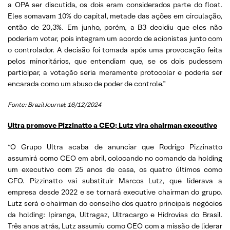
a OPA ser discutida, os dois eram considerados parte do float.
Eles somavam 10% do capital, metade das ações em circulação,
então de 20,3%. Em junho, porém, a B3 decidiu que eles não
poderiam votar, pois integram um acordo de acionistas junto com
o controlador. A decisão foi tomada após uma provocação feita
pelos minoritários, que entendiam que, se os dois pudessem
participar, a votação seria meramente protocolar e poderia ser
encarada como um abuso de poder de controle.”
Fonte: Brazil Journal; 16/12/2024
Ultra promove Pizzinatto a CEO; Lutz vira chairman executivo
“O Grupo Ultra acaba de anunciar que Rodrigo Pizzinatto
assumirá como CEO em abril, colocando no comando da holding
um executivo com 25 anos de casa, os quatro últimos como
CFO. Pizzinatto vai substituir Marcos Lutz, que liderava a
empresa desde 2022 e se tornará executive chairman do grupo.
Lutz será o chairman do conselho dos quatro principais negócios
da holding: Ipiranga, Ultragaz, Ultracargo e Hidrovias do Brasil.
Três anos atrás, Lutz assumiu como CEO com a missão de liderar