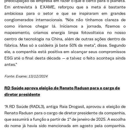
preocupação da empresa em fazer o que é certo para o planeta.
Em entrevista à EXAME, reforçou que a meta é bastante
ambiciosa para o setor e que se inspiraram em grandes
conglomerados internacionais. “Nós não tínhamos clareza de
como iríamos chegar lá. Iniciamos a jornada, fizemos o
mapeamento, criamos energia limpa fotovoltaica no nosso
centro de tecnologia na China, além de outras ações dentro da
fábrica. Mas só a caldeira já bate 50% da meta”, disse. Segundo
ele, a companhia está positiva em alcançar seus compromissos
ESG até o final desta década — e talvez o feito aconteça ainda
antes.”
Fonte: Exame; 13/12/2024
RD Saúde aprova eleição de Renato Raduan para o cargo de
diretor presidente
“A RD Saúde (RADL3), antiga Raia Drogasil, aprovou a eleição de
Renato Raduan para o cargo de diretor presidente da companhia,
que assumirá a função a partir de 1º de janeiro de 2025. A escolha
do nome já havia sido mencionada em agosto pela companhia.