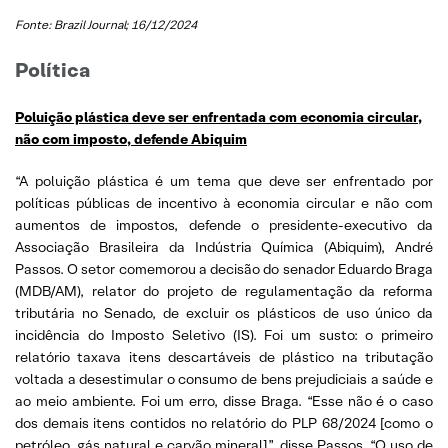
Fonte: Brazil Journal; 16/12/2024
Política
Poluição plástica deve ser enfrentada com economia circular,
não com imposto, defende Abiquim
“A poluição plástica é um tema que deve ser enfrentado por
políticas públicas de incentivo à economia circular e não com
aumentos de impostos, defende o presidente-executivo da
Associação Brasileira da Indústria Química (Abiquim), André
Passos. O setor comemorou a decisão do senador Eduardo Braga
(MDB/AM), relator do projeto de regulamentação da reforma
tributária no Senado, de excluir os plásticos de uso único da
incidência do Imposto Seletivo (IS). Foi um susto: o primeiro
relatório taxava itens descartáveis de plástico na tributação
voltada a desestimular o consumo de bens prejudiciais a saúde e
ao meio ambiente. Foi um erro, disse Braga. “Esse não é o caso
dos demais itens contidos no relatório do PLP 68/2024 [como o
petróleo, gás natural e carvão mineral]”, disse Passos. “O uso de