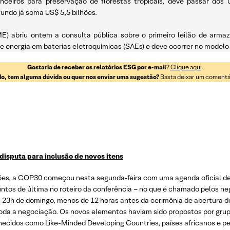
nanceiros para preservação de florestas tropicais, deve passar do
undo já soma US$ 5,5 bilhões.
ME) abriu ontem a consulta pública sobre o primeiro leilão de arma
energia em baterias eletroquímicas (SAEs) e deve ocorrer no modelo 
Gostaria de receber os relatórios ESG por e-mail
?
Clique aqui
.
o, tem alguma dúvida ou quer nos enviar uma sugestão?
Basta deixar um comentári
sputa para inclusão de novos itens
es, a COP30 começou nesta segunda-feira com uma agenda oficial de co
tos de última no roteiro da conferência – no que é chamado pelos neg
às 23h de domingo, menos de 12 horas antes da cerimônia de abertura 
da a negociação. Os novos elementos haviam sido propostos por grupo
idos como Like-Minded Developing Countries, países africanos e peq