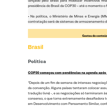
lançado pelo Brasil para mobilizar incentivos fi
presidência do Brasil da COP30 – até o momento o f
• Na política, o Ministério de Minas e Energia (M
contratação será de sistemas de armazenamento de 
Gostou do conteúd
Brasil
Política
COP30 começou com pendências na agenda após di
“Depois de um fim de semana de intensas negociaçõ
da convenção. Alguns países tentaram colocar assun
tradução livre) -, e as negociações só terminaram 
consenso, o que torna extremamente desafiadora to
em Desenvolvimento com Pensamento Similar, conhec