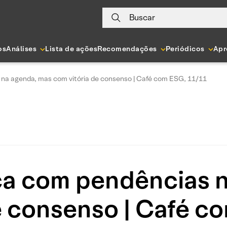
Buscar
os
Análises
Lista de ações
Recomendações
Periódicos
Apr
a agenda, mas com vitória de consenso | Café com ESG, 11/11
 com pendências n
e consenso | Café 