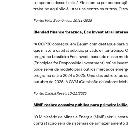
temporária desse limite.” Ele clamou por cooperaç
trabalho aqui não é lutar uns contra os outros. O trab
Fonte: Valor Econômico; 10/11/2025
Blended finance ‘brazuca’, Eco Invest atrai intere
“A COP30 começou em Belém com destaque para o conc
que mistura capital público, privado e filantrópico. 
programa brasileiro Eco Invest, baseado nesse mode
(Principles for Responsible Investment) reúne inves
pode servir de modelo para outros mercados emergent
programa entre 2024 e 2025. Uma das estruturas usa
outubro de 2025. A CVM (Comissão de Valores Mobili
Fonte: Capital Reset; 10/11/2025
MME reabre consulta pública para primeiro leilão 
“O Ministério de Minas e Energia (MME) abriu, nesta 
contratação será de sistemas de armazenamento de 