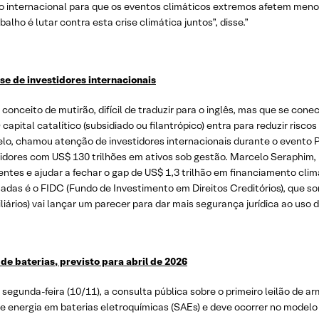
ão internacional para que os eventos climáticos extremos afetem men
alho é lutar contra esta crise climática juntos”, disse.”
sse de investidores internacionais
eito de mutirão, difícil de traduzir para o inglês, mas que se conec
O capital catalítico (subsidiado ou filantrópico) entra para reduzir risc
lo, chamou atenção de investidores internacionais durante o evento P
tidores com US$ 130 trilhões em ativos sob gestão. Marcelo Seraphim, 
es e ajudar a fechar o gap de US$ 1,3 trilhão em financiamento climát
das é o FIDC (Fundo de Investimento em Direitos Creditórios), que so
ários) vai lançar um parecer para dar mais segurança jurídica ao uso 
de baterias, previsto para abril de 2026
segunda-feira (10/11), a consulta pública sobre o primeiro leilão de a
energia em baterias eletroquímicas (SAEs) e deve ocorrer no modelo 