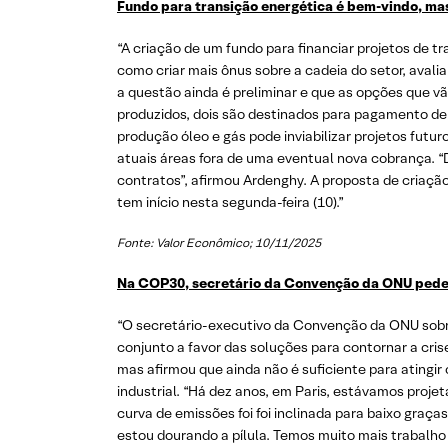
Fundo para transição energética é bem-vindo, mas 
“A criação de um fundo para financiar projetos de t
como criar mais ônus sobre a cadeia do setor, avalia
a questão ainda é preliminar e que as opções que vã
produzidos, dois são destinados para pagamento de 
produção óleo e gás pode inviabilizar projetos fut
atuais áreas fora de uma eventual nova cobrança. “D
contratos”, afirmou Ardenghy. A proposta de criação
tem início nesta segunda-feira (10).”
Fonte: Valor Econômico; 10/11/2025
Na COP30, secretário da Convenção da ONU pede f
“O secretário-executivo da Convenção da ONU sobre
conjunto a favor das soluções para contornar a crise
mas afirmou que ainda não é suficiente para atingir
industrial. “Há dez anos, em Paris, estávamos proje
curva de emissões foi foi inclinada para baixo gra
estou dourando a pílula. Temos muito mais trabalho