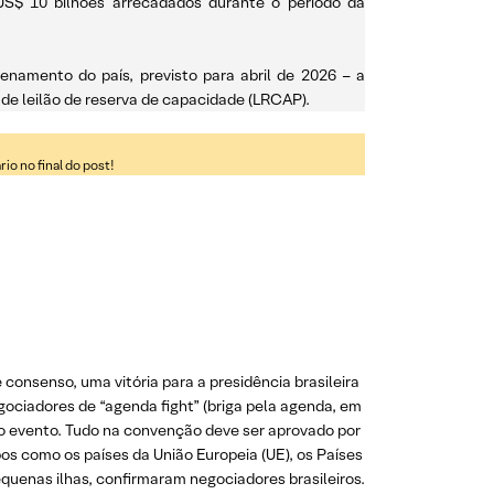
s US$ 10 bilhões arrecadados durante o período da
zenamento do país, previsto para abril de 2026 – a
de leilão de reserva de capacidade (LRCAP).
o no final do post!
nsenso, uma vitória para a presidência brasileira
ociadores de “agenda fight” (briga pela agenda, em
do evento. Tudo na convenção deve ser aprovado por
s como os países da União Europeia (UE), os Países
uenas ilhas, confirmaram negociadores brasileiros.