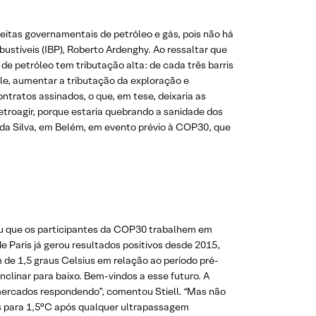
ceitas governamentais de petróleo e gás, pois não há
bustíveis (IBP), Roberto Ardenghy. Ao ressaltar que
de petróleo tem tributação alta: de cada três barris
le, aumentar a tributação da exploração e
tratos assinados, o que, em tese, deixaria as
retroagir, porque estaria quebrando a sanidade dos
a da Silva, em Belém, em evento prévio à COP30, que
iu que os participantes da COP30 trabalhem em
de Paris já gerou resultados positivos desde 2015,
 de 1,5 graus Celsius em relação ao período pré-
nclinar para baixo. Bem-vindos a esse futuro. A
 mercados respondendo”, comentou Stiell. “Mas não
as para 1,5°C após qualquer ultrapassagem