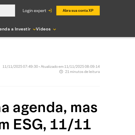
login expert
Abra sua conta XP
enda a Investir
Vídeos
11/11/2025 07:49:30 • Atualizado em 11/11/2025 08:09:14
21 minutos de leitura
a agenda, mas
com ESG, 11/11