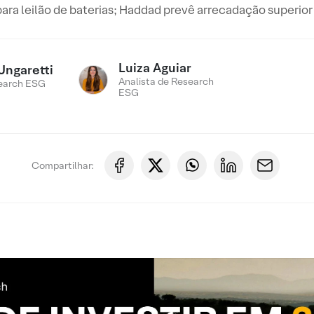
ara leilão de baterias; Haddad prevê arrecadação superior
Luiza Aguiar
Ungaretti
Analista de Research
earch ESG
ESG
Compartilhar: