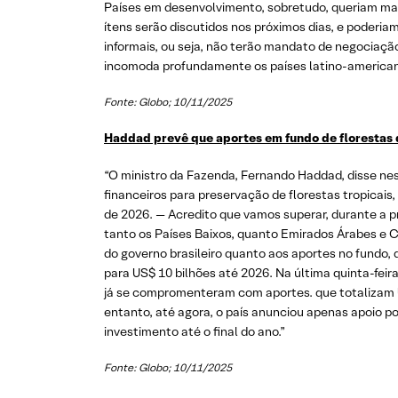
Países em desenvolvimento, sobretudo, queriam mai
ítens serão discutidos nos próximos dias, e poderi
informais, ou seja, não terão mandato de negociaçã
incomoda profundamente os países latino-american
Fonte: Globo; 10/11/2025
Haddad prevê que aportes em fundo de florestas 
“O ministro da Fazenda, Fernando Haddad, disse nest
financeiros para preservação de florestas tropicais
de 2026. — Acredito que vamos superar, durante a pr
tanto os Países Baixos, quanto Emirados Árabes e 
do governo brasileiro quanto aos aportes no fundo,
para US$ 10 bilhões até 2026. Na última quinta-fei
já se compromenteram com aportes. que totalizam U
entanto, até agora, o país anunciou apenas apoio po
investimento até o final do ano.”
Fonte: Globo; 10/11/2025