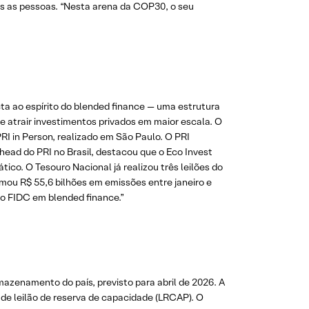
os as pessoas. “Nesta arena da COP30, o seu
ta ao espírito do blended finance — uma estrutura
os e atrair investimentos privados em maior escala. O
RI in Person, realizado em São Paulo. O PRI
head do PRI no Brasil, destacou que o Eco Invest
ico. O Tesouro Nacional já realizou três leilões do
mou R$ 55,6 bilhões em emissões entre janeiro e
do FIDC em blended finance.”
rmazenamento do país, previsto para abril de 2026. A
de leilão de reserva de capacidade (LRCAP). O