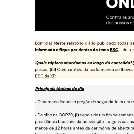
Bom dia! Neste relatório diário publicado todas
informado e fique por dentro do tema
ESG
– do t
Quais tópicos abordamos ao longo do conteúdo?
(
países;
(iii)
Comparativo da performance do Ibovespa 
ESG da XP.
Principais tópicos do dia
• O mercado fechou o pregão de segunda-feira em te
• De olho na COP30,
(i)
depois de um fim de semana 
presidência brasileira da convenção – alguns paíse
menos de 12 horas antes da cerimônia de abertura