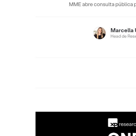
MME abre consulta pública p
Marcella 
Head de Res