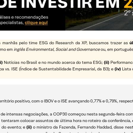
 as manhãs pelo time ESG do Research da XP, buscamos trazer as
ú
ermo em
inglês Environmental, Social and Governance
ou, em português
i)
Notícias no Brasil e no mundo acerca do tema ESG;
(ii)
Performance 
vs. ISE (Índice de Sustentabilidade Empresarial, da B3); e
(iv)
Lista 
rritório positivo, com o IBOV e o ISE avançando 0,77% e 0,79%, respe
de intensas negociações, a COP30 começou nesta segunda-feira com u
s tentaram colocar assuntos de última hora no roteiro da conferência
 do evento; e
(ii)
o ministro da Fazenda, Fernando Haddad, disse nest