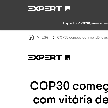
Expert XP 2026
Quem som
ESG
COP30 começa com pendências n
COP30 começa
com vitória d