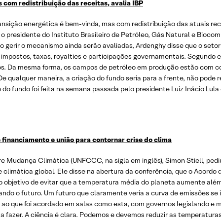
com redistribuição das receitas, avalia IBP
ransição energética é bem-vinda, mas com redistribuição das atuais re
 o presidente do Instituto Brasileiro de Petróleo, Gás Natural e Biocom
o gerir o mecanismo ainda serão avaliadas, Ardenghy disse que o setor 
impostos, taxas, royalties e participações governamentais. Segundo e
uros. Da mesma forma, os campos de petróleo em produção estão com con
e qualquer maneira, a criação do fundo seria para a frente, não pode 
 do fundo foi feita na semana passada pelo presidente Luiz Inácio Lul
inanciamento e união para contornar crise do clima
 Mudança Climática (UNFCCC, na sigla em inglês), Simon Stiell, ped
 climática global. Ele disse na abertura da conferência, que o Acordo 
 o objetivo de evitar que a temperatura média do planeta aumente além
tando o futuro. Um futuro que claramente veria a curva de emissões se i
ças ao que foi acordado em salas como esta, com governos legislando e
 a fazer. A ciência é clara. Podemos e devemos reduzir as temperatur