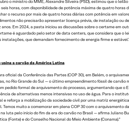
bro o ministro do MME, Alexandre Silveira (PSD), estimou que o leilã
seis horas, com disponibilidade de potência máxima de quatro horas d
r o recurso por mais de quatro horas diárias com potência em valores
imentos não precisarão apresentar licença prévia, de instalação ou de
anos. Em 2024, a pasta iniciou as discussões sobre o certame em outra
ertame é aguardado pelo setor de data centers, que considera que o lei
s instalações, que demandam fornecimento de energia firme e estável.
 usina a carvão da América Latina
ura oficial da Conferência das Partes (COP 30), em Belém, o arquivame
as, no Rio Grande do Sul — o último empreendimento fóssil de carvão m
u um pedido formal de arquivamento do processo, argumentando que o 
ncia de alternativas menos intensivas no uso de água. Para o instituto
l e reforça a mobilização da sociedade civil por uma matriz energética
vel. Temos muito a comemorar em plena COP 30 com o arquivamento da 
luta pelo início do fim da era do carvão no Brasil — afirma Juliano Bu
tica (Fonte) e do Conselho Nacional do Meio Ambiente (Conama).”