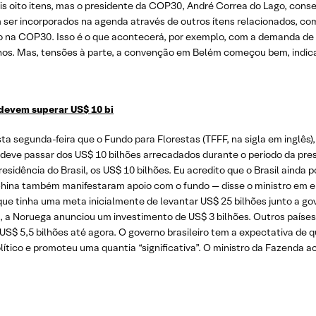
s oito itens, mas o presidente da COP30, André Correa do Lago, cons
am ser incorporados na agenda através de outros ítens relacionados, c
o na COP30. Isso é o que acontecerá, por exemplo, com a demanda de p
os. Mas, tensões à parte, a convenção em Belém começou bem, indica
devem superar US$ 10 bi
a segunda-feira que o Fundo para Florestas (TFFF, na sigla em inglês), 
, deve passar dos US$ 10 bilhões arrecadados durante o período da pre
esidência do Brasil, os US$ 10 bilhões. Eu acredito que o Brasil ainda
China também manifestaram apoio com o fundo — disse o ministro em e
 que tinha uma meta inicialmente de levantar US$ 25 bilhões junto a 
ra, a Noruega anunciou um investimento de US$ 3 bilhões. Outros paíse
S$ 5,5 bilhões até agora. O governo brasileiro tem a expectativa de 
lítico e promoteu uma quantia “significativa”. O ministro da Fazenda a