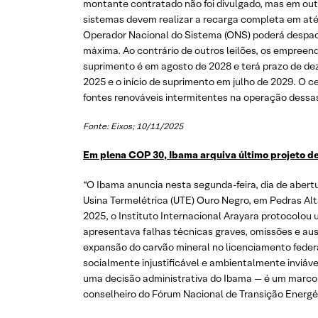
montante contratado não foi divulgado, mas em outu
sistemas devem realizar a recarga completa em até 
Operador Nacional do Sistema (ONS) poderá despacha
máxima. Ao contrário de outros leilões, os empreend
suprimento é em agosto de 2028 e terá prazo de dez 
2025 e o início de suprimento em julho de 2029. O c
fontes renováveis intermitentes na operação dessa
Fonte: Eixos; 10/11/2025
Em plena COP 30, Ibama arquiva último projeto de
“O Ibama anuncia nesta segunda-feira, dia de abert
Usina Termelétrica (UTE) Ouro Negro, em Pedras Alt
2025, o Instituto Internacional Arayara protocolo
apresentava falhas técnicas graves, omissões e ausê
expansão do carvão mineral no licenciamento federa
socialmente injustificável e ambientalmente inviá
uma decisão administrativa do Ibama — é um marco na 
conselheiro do Fórum Nacional de Transição Energé