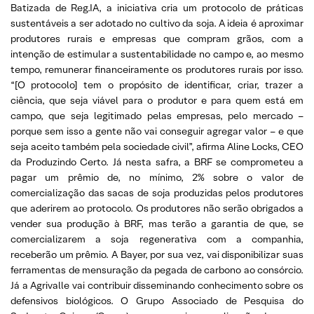
Batizada de Reg.IA, a iniciativa cria um protocolo de práticas
sustentáveis a ser adotado no cultivo da soja. A ideia é aproximar
produtores rurais e empresas que compram grãos, com a
intenção de estimular a sustentabilidade no campo e, ao mesmo
tempo, remunerar financeiramente os produtores rurais por isso.
“[O protocolo] tem o propósito de identificar, criar, trazer a
ciência, que seja viável para o produtor e para quem está em
campo, que seja legitimado pelas empresas, pelo mercado –
porque sem isso a gente não vai conseguir agregar valor – e que
seja aceito também pela sociedade civil”, afirma Aline Locks, CEO
da Produzindo Certo. Já nesta safra, a BRF se comprometeu a
pagar um prêmio de, no mínimo, 2% sobre o valor de
comercialização das sacas de soja produzidas pelos produtores
que aderirem ao protocolo. Os produtores não serão obrigados a
vender sua produção à BRF, mas terão a garantia de que, se
comercializarem a soja regenerativa com a companhia,
receberão um prêmio. A Bayer, por sua vez, vai disponibilizar suas
ferramentas de mensuração da pegada de carbono ao consórcio.
Já a Agrivalle vai contribuir disseminando conhecimento sobre os
defensivos biológicos. O Grupo Associado de Pesquisa do