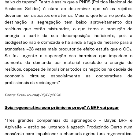
baixo do tapete”. Tanto é assim que a PNRS (Política Nacional de
Resíduos Sólidos) é clara ao determinar que só os rejeitos
deveriam ser dispostos em aterros. Mesmo que feita no ponto de
destinação, a segregação tem baixo aproveitamento dos
resíduos que estão misturados, o que torna a produção de
energia a partir da sua decomposição ineficiente, pois a
biodigestão não é otimizada e há ainda a fuga de metano para a
atmosfera –28 vezes mais produtor de efeito estufa que o CO₂.
Se faz urgente a superação das barreiras que impedem o
aumento da demanda por material reciclado e energia de
resíduos, capazes de impulsionar todos os negócios na cadeia de
economia circular, especialmente as cooperativas de
profissionais da reciclagem.”
Fonte: Brazil Journal; 05/08/2024
Soja regenerativa com prêmio no preço? A BRF vai pagar
“Três grandes companhias do agronegócio – Bayer, BRF e
Agrivalle – estão se juntando à agtech Produzindo Certo num
consórcio para impulsionar a chamada agricultura regenerativa.