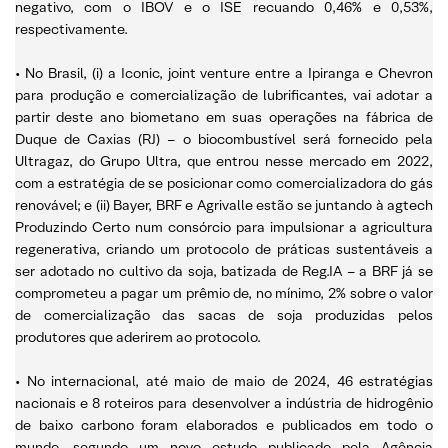
negativo, com o IBOV e o ISE recuando 0,46% e 0,53%,
respectivamente.
• No Brasil,
(i) a Iconic, joint venture entre a Ipiranga e Chevron
para produção e comercialização de lubrificantes, vai adotar a
partir deste ano biometano em suas operações na fábrica de
Duque de Caxias (RJ) – o biocombustível será fornecido pela
Ultragaz, do Grupo Ultra, que entrou nesse mercado em 2022,
com a estratégia de se posicionar como comercializadora do gás
renovável; e (ii) Bayer, BRF e Agrivalle estão se juntando à agtech
Produzindo Certo num consórcio para impulsionar a agricultura
regenerativa, criando um protocolo de práticas sustentáveis a
ser adotado no cultivo da soja, batizada de Reg.IA – a BRF já se
comprometeu a pagar um prêmio de, no mínimo, 2% sobre o valor
de comercialização das sacas de soja produzidas pelos
produtores que aderirem ao protocolo.
• No internacional, até maio de maio de 2024, 46 estratégias
nacionais e 8 roteiros para desenvolver a indústria de hidrogênio
de baixo carbono foram elaborados e publicados em todo o
mundo, segundo um novo estudo publicado pela Agência