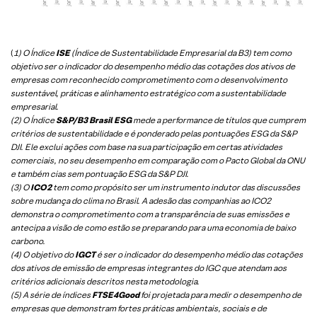
(
1) O Índice
ISE
(Índice de Sustentabilidade Empresarial da B3) tem como
objetivo ser o indicador do desempenho médio das cotações dos ativos de
empresas com reconhecido comprometimento com o desenvolvimento
sustentável, práticas e alinhamento estratégico com a sustentabilidade
empresarial.
(2) O Índice
S&P/B3 Brasil ESG
mede a performance de títulos que cumprem
critérios de sustentabilidade e é ponderado pelas pontuações ESG da S&P
DJI. Ele exclui ações com base na sua participação em certas atividades
comerciais, no seu desempenho em comparação com o Pacto Global da ONU
e também cias sem pontuação ESG da S&P DJI.
(3) O
ICO2
tem como propósito ser um instrumento indutor das discussões
sobre mudança do clima no Brasil. A adesão das companhias ao ICO2
demonstra o comprometimento com a transparência de suas emissões e
antecipa a visão de como estão se preparando para uma economia de baixo
carbono.
(4) O objetivo do
IGCT
é ser o indicador do desempenho médio das cotações
dos ativos de emissão de empresas integrantes do IGC que atendam aos
critérios adicionais descritos nesta metodologia.
(5)
A série de índices
FTSE4Good
foi projetada para medir o desempenho de
empresas que demonstram fortes práticas ambientais, sociais e de