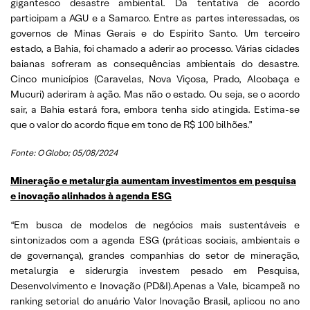
gigantesco desastre ambiental. Da tentativa de acordo
participam a AGU e a Samarco. Entre as partes interessadas, os
governos de Minas Gerais e do Espírito Santo. Um terceiro
estado, a Bahia, foi chamado a aderir ao processo. Várias cidades
baianas sofreram as consequências ambientais do desastre.
Cinco municípios (Caravelas, Nova Viçosa, Prado, Alcobaça e
Mucuri) aderiram à ação. Mas não o estado. Ou seja, se o acordo
sair, a Bahia estará fora, embora tenha sido atingida. Estima-se
que o valor do acordo fique em tono de R$ 100 bilhões.”
Fonte: O Globo; 05/08/2024
Mineração e metalurgia aumentam investimentos em pesquisa
e inovação alinhados à agenda ESG
“Em busca de modelos de negócios mais sustentáveis e
sintonizados com a agenda ESG (práticas sociais, ambientais e
de governança), grandes companhias do setor de mineração,
metalurgia e siderurgia investem pesado em Pesquisa,
Desenvolvimento e Inovação (PD&I).Apenas a Vale, bicampeã no
ranking setorial do anuário Valor Inovação Brasil, aplicou no ano