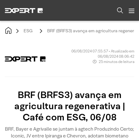
ESG
BRF (BRFS3) avança em agricultura regenerat
06/08/2024 07:55:57 • Atualizado em
06/08/2024 08:06:42
25 minutos de leitura
BRF (BRFS3) avança em
agricultura regenerativa |
Café com ESG, 06/08
BRF, Bayer e Agrivalle se juntam à agtech Produzindo Certo;
Iconic, JV entre Ipiranga e Chevron, adotam biometano