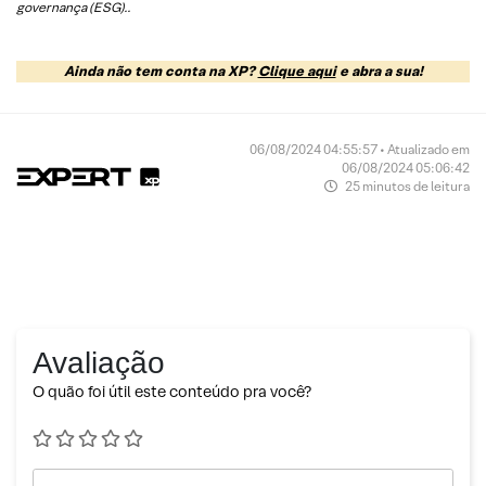
governança (ESG).
.
Ainda não tem conta na XP?
Clique aqui
e abra a sua!
06/08/2024 04:55:57 • Atualizado em
06/08/2024 05:06:42
25 minutos de leitura
Avaliação
O quão foi útil este conteúdo pra você?