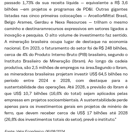
passado 1,73% da sua receita líquida — equivalente a R$ 3,6
bilhões —em projetos e programas de PD&I. Outras gigantes
listadas nas cinco primeiras colocações — ArcellorMittal Brasil,
Belgo Arames, Gerdau e Nexa Resources — trilham o mesmo
caminho e destinaramrecursos expressivos em setores ligados a
inovação e pesquisa. O alto volume de investimento faz sentido.
A mineração brasileira ocupa lugar de destaque na economia
nacional. Em 2023, o faturamento do setor foi de R$ 248 bilhões,
cerca de 4% do Produto Interno Bruto (PIB) brasileiro, segundo o
Instituto Brasileiro de Mineração (Ibram). Ao longo da cadeia
produtiva, são 2,5 milhões de empregos na área.Segundo o Ibram,
as mineradoras brasileiras projetam investir US$ 64,5 bilhões no
período entre 2024 e 2028, com destaque para a
sustentabilidade das operações. Até 2028, a previsão do Ibram é
que US$ 10,7 bilhões (16,6% do total) sejam aplicados pelas
empresas em projetos socioambientais. A sustentabilidade perde
apenas para os investimentos gerais em projetos de minério de
ferro, que devem receber cerca de US$ 17 bilhões até 2028
(26,8% dos investimentos totais do setor), prevê o instituto.”
Fonte: Valor Econômico; 06/08/2024