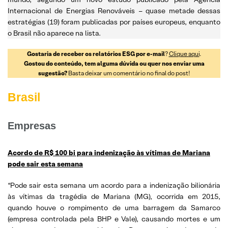
Internacional de Energias Renováveis – quase metade dessas
estratégias (19) foram publicadas por países europeus, enquanto
o Brasil não aparece na lista.
Gostaria de receber os relatórios ESG por e-mail
?
Clique aqui
.
Gostou do conteúdo, tem alguma dúvida ou quer nos enviar uma
sugestão?
Basta deixar um comentário no final do post!
Brasil
Empresas
Acordo de R$ 100 bi para indenização às vítimas de Mariana
pode sair esta semana
“Pode sair esta semana um acordo para a indenização bilionária
às vítimas da tragédia de Mariana (MG), ocorrida em 2015,
quando houve o rompimento de uma barragem da Samarco
(empresa controlada pela BHP e Vale), causando mortes e um