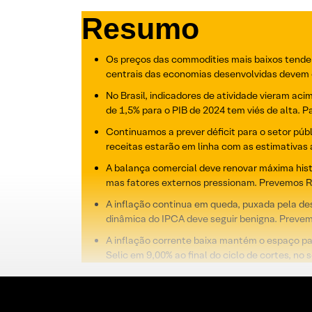
Resumo
Os preços das commodities mais baixos tendem
centrais das economias desenvolvidas devem co
No Brasil, indicadores de atividade vieram a
de 1,5% para o PIB de 2024 tem viés de alta. 
Continuamos a prever déficit para o setor púb
receitas estarão em linha com as estimativas a
A balança comercial deve renovar máxima histó
mas fatores externos pressionam. Prevemos R$
A inflação continua em queda, puxada pela de
dinâmica do IPCA deve seguir benigna. Prevem
A inflação corrente baixa mantém o espaço pa
Selic em 9,00% ao final do ciclo de cortes, n