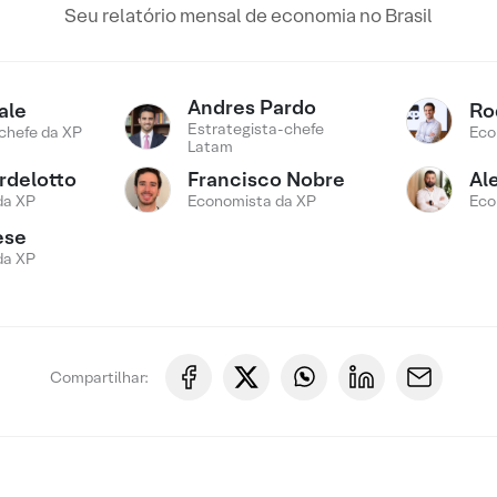
Seu relatório mensal de economia no Brasil
Andres Pardo
ale
Ro
Estrategista-chefe
chefe da XP
Eco
Latam
rdelotto
Francisco Nobre
Al
da XP
Economista da XP
Eco
ese
da XP
Compartilhar: