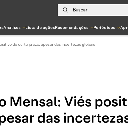
Buscar
os
Análises
Lista de ações
Recomendações
Periódicos
Apr
ositivo de curto prazo, apesar das incertezas globais
o Mensal: Viés posit
pesar das incerteza