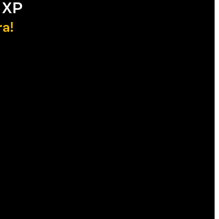
 XP
ra!