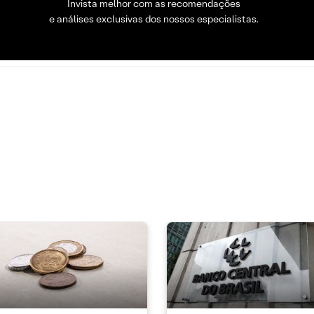
Invista melhor com as recomendações
e análises exclusivas dos nossos especialistas.