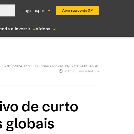
login expert
Abra sua conta XP
enda a Investir
Vídeos
07/02/2024 07:12:00 • Atualizado em 08/02/2024 09:45:41
23 minutos de leitura
ivo de curto
s globais