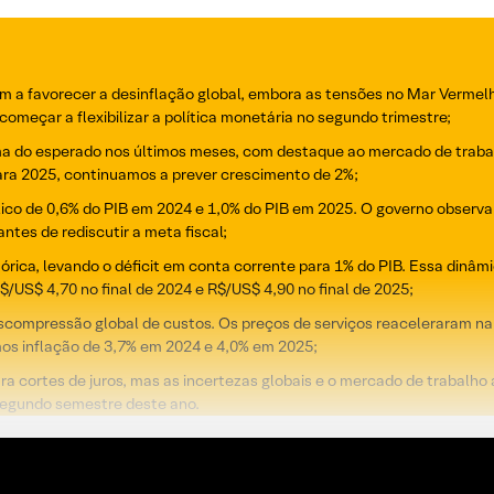
 a favorecer a desinflação global, embora as tensões no Mar Vermelh
meçar a flexibilizar a política monetária no segundo trimestre;
cima do esperado nos últimos meses, com destaque ao mercado de traba
Para 2025, continuamos a prever crescimento de 2%;
lico de 0,6% do PIB em 2024 e 1,0% do PIB em 2025. O governo observa
ntes de rediscutir a meta fiscal;
rica, levando o déficit em conta corrente para 1% do PIB. Essa dinâm
/US$ 4,70 no final de 2024 e R$/US$ 4,90 no final de 2025;
scompressão global de custos. Os preços de serviços reaceleraram na 
os inflação de 3,7% em 2024 e 4,0% em 2025;
ra cortes de juros, mas as incertezas globais e o mercado de trabal
o segundo semestre deste ano.