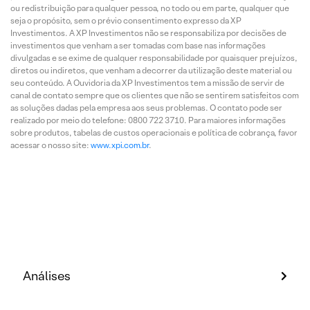
ou redistribuição para qualquer pessoa, no todo ou em parte, qualquer que
seja o propósito, sem o prévio consentimento expresso da XP
Investimentos. A XP Investimentos não se responsabiliza por decisões de
investimentos que venham a ser tomadas com base nas informações
divulgadas e se exime de qualquer responsabilidade por quaisquer prejuízos,
diretos ou indiretos, que venham a decorrer da utilização deste material ou
seu conteúdo. A Ouvidoria da XP Investimentos tem a missão de servir de
canal de contato sempre que os clientes que não se sentirem satisfeitos com
as soluções dadas pela empresa aos seus problemas. O contato pode ser
realizado por meio do telefone: 0800 722 3710. Para maiores informações
sobre produtos, tabelas de custos operacionais e política de cobrança, favor
acessar o nosso site:
www.xpi.com.br
.
Análises