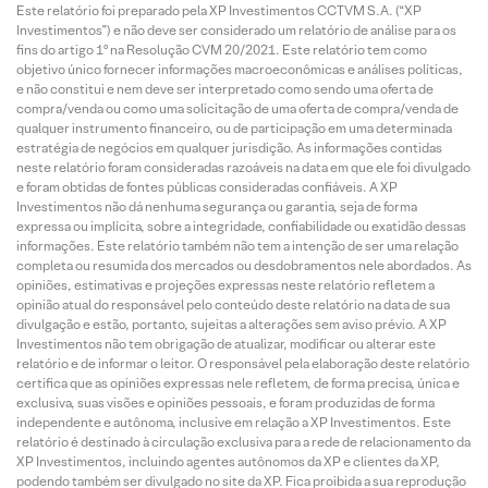
Este relatório foi preparado pela XP Investimentos CCTVM S.A. (“XP
Investimentos”) e não deve ser considerado um relatório de análise para os
fins do artigo 1º na Resolução CVM 20/2021. Este relatório tem como
objetivo único fornecer informações macroeconômicas e análises políticas,
e não constitui e nem deve ser interpretado como sendo uma oferta de
compra/venda ou como uma solicitação de uma oferta de compra/venda de
qualquer instrumento financeiro, ou de participação em uma determinada
estratégia de negócios em qualquer jurisdição. As informações contidas
neste relatório foram consideradas razoáveis na data em que ele foi divulgado
e foram obtidas de fontes públicas consideradas confiáveis. A XP
Investimentos não dá nenhuma segurança ou garantia, seja de forma
expressa ou implícita, sobre a integridade, confiabilidade ou exatidão dessas
informações. Este relatório também não tem a intenção de ser uma relação
completa ou resumida dos mercados ou desdobramentos nele abordados. As
opiniões, estimativas e projeções expressas neste relatório refletem a
opinião atual do responsável pelo conteúdo deste relatório na data de sua
divulgação e estão, portanto, sujeitas a alterações sem aviso prévio. A XP
Investimentos não tem obrigação de atualizar, modificar ou alterar este
relatório e de informar o leitor. O responsável pela elaboração deste relatório
certifica que as opiniões expressas nele refletem, de forma precisa, única e
exclusiva, suas visões e opiniões pessoais, e foram produzidas de forma
independente e autônoma, inclusive em relação a XP Investimentos. Este
relatório é destinado à circulação exclusiva para a rede de relacionamento da
XP Investimentos, incluindo agentes autônomos da XP e clientes da XP,
podendo também ser divulgado no site da XP. Fica proibida a sua reprodução