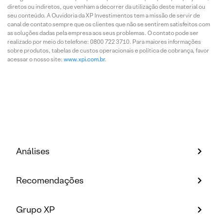
diretos ou indiretos, que venham a decorrer da utilização deste material ou
seu conteúdo. A Ouvidoria da XP Investimentos tem a missão de servir de
canal de contato sempre que os clientes que não se sentirem satisfeitos com
as soluções dadas pela empresa aos seus problemas. O contato pode ser
realizado por meio do telefone: 0800 722 3710. Para maiores informações
sobre produtos, tabelas de custos operacionais e política de cobrança, favor
acessar o nosso site:
www.xpi.com.br
.
Análises
Recomendações
Grupo XP