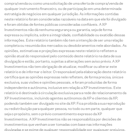
compra/venda ou como uma solicitação de uma oferta de compra/venda de
qualquer instrumento financeiro, ou de participação em uma determinada
estratégia de negócios em qualquer jurisdição. As informações contidas
neste relatório foram consideradas razoáveis na data em que ele foi divulgado
e foram obtidas de fontes públicas consideradas confiáveis. A XP
Investimentos não dá nenhuma segurança ou garantia, seja de forma
expressa ou implícita, sobre a integridade, confiabilidade ou exatidão dessas
informações. Este relatório também não tem a intenção de ser uma relação
completa ou resumida dos mercados ou desdobramentos nele abordados. As
opiniões, estimativas e projeções expressas neste relatório refletem a
opinião atual do responsável pelo conteúdo deste relatório na data de sua
divulgação e estão, portanto, sujeitas a alterações sem aviso prévio. A XP
Investimentos não tem obrigação de atualizar, modificar ou alterar este
relatório e de informar o leitor. O responsável pela elaboração deste relatório
certifica que as opiniões expressas nele refletem, de forma precisa, única e
exclusiva, suas visões e opiniões pessoais, e foram produzidas de forma
independente e autônoma, inclusive em relação a XP Investimentos. Este
relatório é destinado à circulação exclusiva para a rede de relacionamento da
XP Investimentos, incluindo agentes autônomos da XP e clientes da XP,
podendo também ser divulgado no site da XP. Fica proibida a sua reprodução
ou redistribuição para qualquer pessoa, no todo ou em parte, qualquer que
seja o propósito, sem o prévio consentimento expresso da XP
Investimentos. A XP Investimentos não se responsabiliza por decisões de
investimentos que venham a ser tomadas com base nas informações
divulgadas e se exime de qualquer responsabilidade por quaisquer prejuízos,