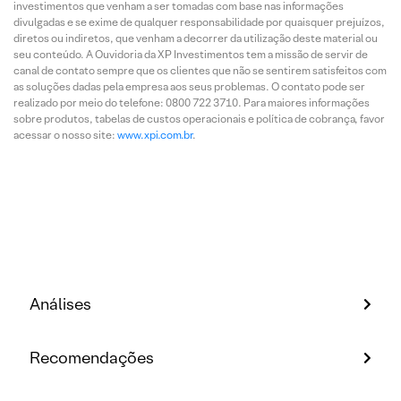
investimentos que venham a ser tomadas com base nas informações
divulgadas e se exime de qualquer responsabilidade por quaisquer prejuízos,
diretos ou indiretos, que venham a decorrer da utilização deste material ou
seu conteúdo. A Ouvidoria da XP Investimentos tem a missão de servir de
canal de contato sempre que os clientes que não se sentirem satisfeitos com
as soluções dadas pela empresa aos seus problemas. O contato pode ser
realizado por meio do telefone: 0800 722 3710. Para maiores informações
sobre produtos, tabelas de custos operacionais e política de cobrança, favor
acessar o nosso site:
www.xpi.com.br
.
Análises
Recomendações