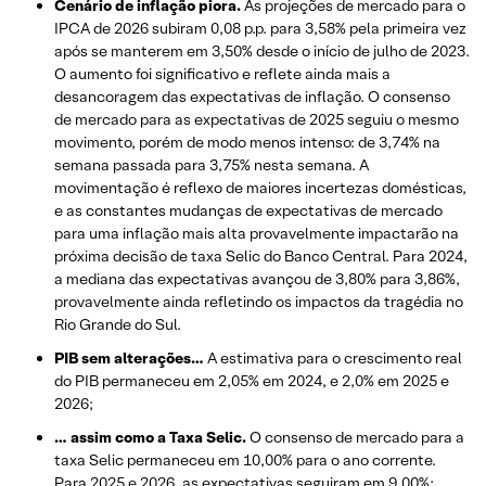
Cenário de inflação piora.
As projeções de mercado para o
IPCA de 2026 subiram 0,08 p.p. para 3,58% pela primeira vez
após se manterem em 3,50% desde o início de julho de 2023.
O aumento foi significativo e reflete ainda mais a
desancoragem das expectativas de inflação. O consenso
de mercado para as expectativas de 2025 seguiu o mesmo
movimento, porém de modo menos intenso: de 3,74% na
semana passada para 3,75% nesta semana. A
movimentação é reflexo de maiores incertezas domésticas,
e as constantes mudanças de expectativas de mercado
para uma inflação mais alta provavelmente impactarão na
próxima decisão de taxa Selic do Banco Central. Para 2024,
a mediana das expectativas avançou de 3,80% para 3,86%,
provavelmente ainda refletindo os impactos da tragédia no
Rio Grande do Sul.
PIB sem alterações…
A estimativa para o crescimento real
do PIB permaneceu em 2,05% em 2024, e 2,0% em 2025 e
2026;
… assim como a Taxa Selic.
O consenso de mercado para a
taxa Selic permaneceu em 10,00% para o ano corrente.
Para 2025 e 2026, as expectativas seguiram em 9,00%;