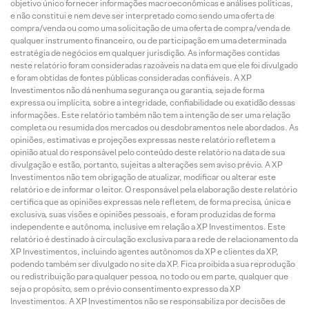
objetivo único fornecer informações macroeconômicas e análises políticas,
e não constitui e nem deve ser interpretado como sendo uma oferta de
compra/venda ou como uma solicitação de uma oferta de compra/venda de
qualquer instrumento financeiro, ou de participação em uma determinada
estratégia de negócios em qualquer jurisdição. As informações contidas
neste relatório foram consideradas razoáveis na data em que ele foi divulgado
e foram obtidas de fontes públicas consideradas confiáveis. A XP
Investimentos não dá nenhuma segurança ou garantia, seja de forma
expressa ou implícita, sobre a integridade, confiabilidade ou exatidão dessas
informações. Este relatório também não tem a intenção de ser uma relação
completa ou resumida dos mercados ou desdobramentos nele abordados. As
opiniões, estimativas e projeções expressas neste relatório refletem a
opinião atual do responsável pelo conteúdo deste relatório na data de sua
divulgação e estão, portanto, sujeitas a alterações sem aviso prévio. A XP
Investimentos não tem obrigação de atualizar, modificar ou alterar este
relatório e de informar o leitor. O responsável pela elaboração deste relatório
certifica que as opiniões expressas nele refletem, de forma precisa, única e
exclusiva, suas visões e opiniões pessoais, e foram produzidas de forma
independente e autônoma, inclusive em relação a XP Investimentos. Este
relatório é destinado à circulação exclusiva para a rede de relacionamento da
XP Investimentos, incluindo agentes autônomos da XP e clientes da XP,
podendo também ser divulgado no site da XP. Fica proibida a sua reprodução
ou redistribuição para qualquer pessoa, no todo ou em parte, qualquer que
seja o propósito, sem o prévio consentimento expresso da XP
Investimentos. A XP Investimentos não se responsabiliza por decisões de