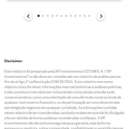
Disclaimer:
Este relatório foi preparado pela XP Investimentos CCTVM S.A. (“XP
Investimentos”) e não deve ser considerado um relatório de análise para os
fins do artigo 1º na Resolução CVM 20/2021. Este relatório tem como
objetivo único fornecer informações macroeconômicas e análises políticas,
e não constitui e nem deve ser interpretado como sendo uma oferta de
compra/venda ou como uma solicitação de uma oferta de compra/venda de
qualquer instrumento financeiro, ou de participação em uma determinada
estratégia de negócios em qualquer jurisdição. As informações contidas
neste relatório foram consideradas razoáveis na data em que ele foi divulgado
e foram obtidas de fontes públicas consideradas confiáveis. A XP
Investimentos não dá nenhuma segurança ou garantia, seja de forma
expressa ou implícita, sobre a integridade, confiabilidade ou exatidão dessas