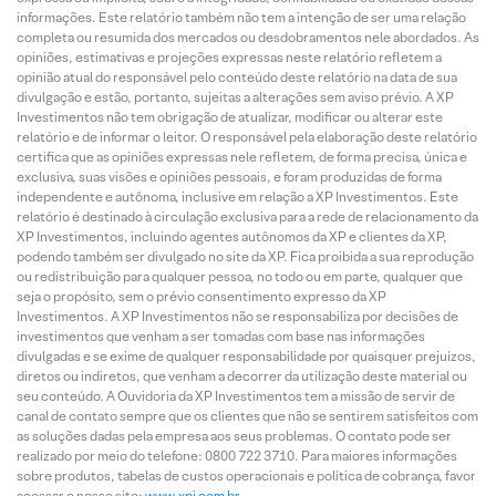
informações. Este relatório também não tem a intenção de ser uma relação
completa ou resumida dos mercados ou desdobramentos nele abordados. As
opiniões, estimativas e projeções expressas neste relatório refletem a
opinião atual do responsável pelo conteúdo deste relatório na data de sua
divulgação e estão, portanto, sujeitas a alterações sem aviso prévio. A XP
Investimentos não tem obrigação de atualizar, modificar ou alterar este
relatório e de informar o leitor. O responsável pela elaboração deste relatório
certifica que as opiniões expressas nele refletem, de forma precisa, única e
exclusiva, suas visões e opiniões pessoais, e foram produzidas de forma
independente e autônoma, inclusive em relação a XP Investimentos. Este
relatório é destinado à circulação exclusiva para a rede de relacionamento da
XP Investimentos, incluindo agentes autônomos da XP e clientes da XP,
podendo também ser divulgado no site da XP. Fica proibida a sua reprodução
ou redistribuição para qualquer pessoa, no todo ou em parte, qualquer que
seja o propósito, sem o prévio consentimento expresso da XP
Investimentos. A XP Investimentos não se responsabiliza por decisões de
investimentos que venham a ser tomadas com base nas informações
divulgadas e se exime de qualquer responsabilidade por quaisquer prejuízos,
diretos ou indiretos, que venham a decorrer da utilização deste material ou
seu conteúdo. A Ouvidoria da XP Investimentos tem a missão de servir de
canal de contato sempre que os clientes que não se sentirem satisfeitos com
as soluções dadas pela empresa aos seus problemas. O contato pode ser
realizado por meio do telefone: 0800 722 3710. Para maiores informações
sobre produtos, tabelas de custos operacionais e política de cobrança, favor
acessar o nosso site:
www.xpi.com.br
.