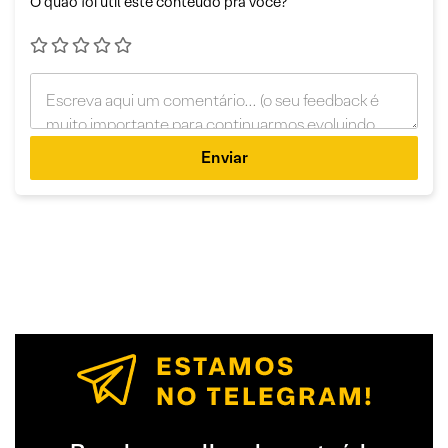
O quão foi útil este conteúdo pra você?
Enviar