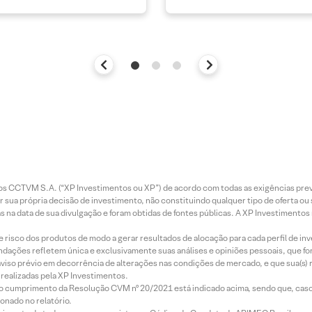
entos CCTVM S.A. (“XP Investimentos ou XP”) de acordo com todas as exigências p
r sua própria decisão de investimento, não constituindo qualquer tipo de oferta ou
s na data de sua divulgação e foram obtidas de fontes públicas. A XP Investimentos
e risco dos produtos de modo a gerar resultados de alocação para cada perfil de inv
mendações refletem única e exclusivamente suas análises e opiniões pessoais, que 
aviso prévio em decorrência de alterações nas condições de mercado, e que sua(s)
realizadas pela XP Investimentos.
lo cumprimento da Resolução CVM nº 20/2021 está indicado acima, sendo que, caso 
onado no relatório.