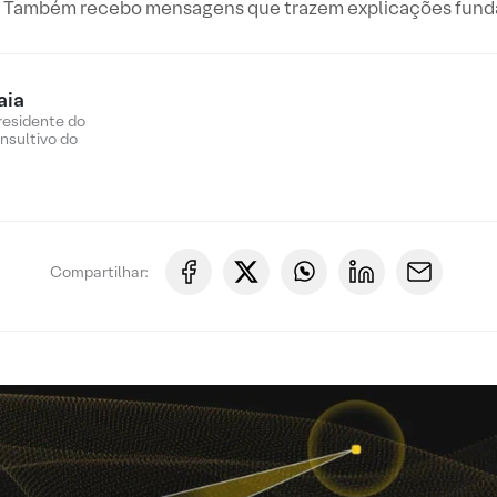
. Também recebo mensagens que trazem explicações fund
aia
residente do
sultivo do
Compartilhar: