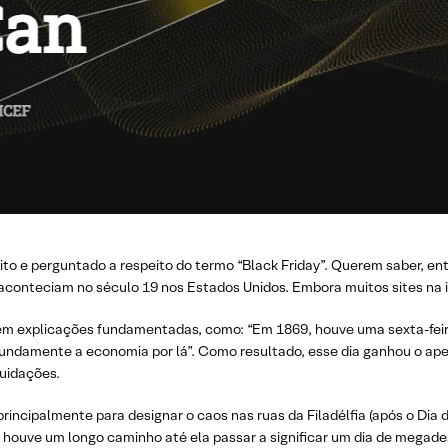
o e perguntado a respeito do termo “Black Friday”. Querem saber, entr
conteciam no século 19 nos Estados Unidos. Embora muitos sites na in
 explicações fundamentadas, como: “Em 1869, houve uma sexta-feir
undamente a economia por lá”. Como resultado, esse dia ganhou o apel
quidações.
principalmente para designar o caos nas ruas da Filadélfia (após o Di
), houve um longo caminho até ela passar a significar um dia de meg