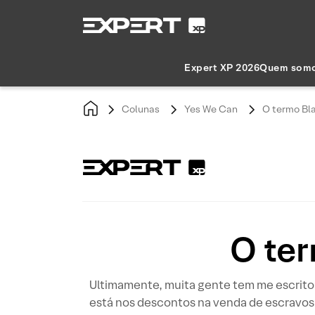
Expert XP 2026
Quem som
Colunas
Yes We Can
O termo Bla
O ter
Ultimamente, muita gente tem me escrito e
está nos descontos na venda de escravos 