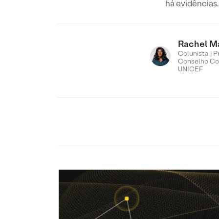
há evidências
Rachel M
Colunista | P
Conselho Con
UNICEF