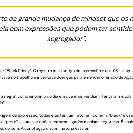
arte da grande mudança de mindset que os 
ela com expressões que podem ter sentido r
segregador”.
r “Black Friday”. O registro mais antigo da expressão é de 1951, seg
altava no trabalho e inventava doenças para emendar o feriado de Açã
ira negra” como sinônimo do dia em que mais vendiam. Tentaram mudar 
do?
rigem da expressão, todas elas têm um fator em comum: “black” é usa
e “preto”, e suas variações, estarem ligados a coisas negativas. É assim 
a, do bem. A conotação discriminatória está aí.