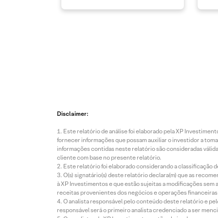
Disclaimer:
Este relatório de análise foi elaborado pela XP Investim
fornecer informações que possam auxiliar o investidor a toma
informações contidas neste relatório são consideradas válida
cliente com base no presente relatório.
Este relatório foi elaborado considerando a classificação d
O(s) signatário(s) deste relatório declara(m) que as reco
à XP Investimentos e que estão sujeitas a modificações sem 
receitas provenientes dos negócios e operações financeiras 
O analista responsável pelo conteúdo deste relatório e pe
responsável será o primeiro analista credenciado a ser menci