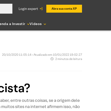
login expert
Abra sua conta XP
enda a Investir
Vídeos
20/10/2020 11:05:14 • Atualizado em 10/01/2022 19:02:27
2 minutos de leitura
cista?
ber, entre outras coisas, se a origem dele
uitos sites na internet afirmem isso, não