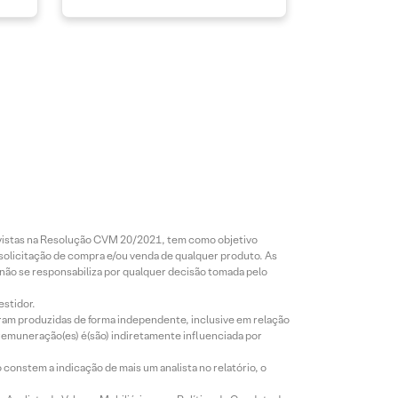
revistas na Resolução CVM 20/2021, tem como objetivo
 solicitação de compra e/ou venda de qualquer produto. As
 não se responsabiliza por qualquer decisão tomada pelo
estidor.
foram produzidas de forma independente, inclusive em relação
 remuneração(es) é(são) indiretamente influenciada por
constem a indicação de mais um analista no relatório, o