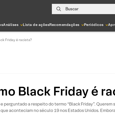
Buscar
os
Análises
Lista de ações
Recomendações
Periódicos
Apr
ck Friday é racista?
mo Black Friday é ra
 perguntado a respeito do termo “Black Friday”. Querem sa
que aconteciam no século 19 nos Estados Unidos. Embora m