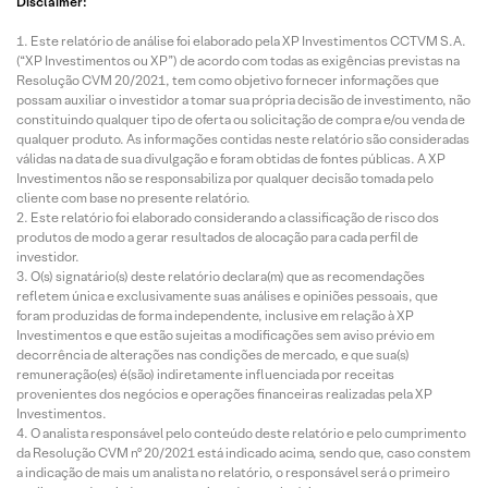
Disclaimer:
Este relatório de análise foi elaborado pela XP Investimentos CCTVM S.A.
(“XP Investimentos ou XP”) de acordo com todas as exigências previstas na
Resolução CVM 20/2021, tem como objetivo fornecer informações que
possam auxiliar o investidor a tomar sua própria decisão de investimento, não
constituindo qualquer tipo de oferta ou solicitação de compra e/ou venda de
qualquer produto. As informações contidas neste relatório são consideradas
válidas na data de sua divulgação e foram obtidas de fontes públicas. A XP
Investimentos não se responsabiliza por qualquer decisão tomada pelo
cliente com base no presente relatório.
Este relatório foi elaborado considerando a classificação de risco dos
produtos de modo a gerar resultados de alocação para cada perfil de
investidor.
O(s) signatário(s) deste relatório declara(m) que as recomendações
refletem única e exclusivamente suas análises e opiniões pessoais, que
foram produzidas de forma independente, inclusive em relação à XP
Investimentos e que estão sujeitas a modificações sem aviso prévio em
decorrência de alterações nas condições de mercado, e que sua(s)
remuneração(es) é(são) indiretamente influenciada por receitas
provenientes dos negócios e operações financeiras realizadas pela XP
Investimentos.
O analista responsável pelo conteúdo deste relatório e pelo cumprimento
da Resolução CVM nº 20/2021 está indicado acima, sendo que, caso constem
a indicação de mais um analista no relatório, o responsável será o primeiro