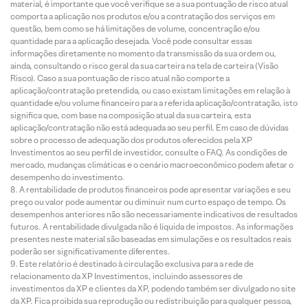
material, é importante que você verifique se a sua pontuação de risco atual
comporta a aplicação nos produtos e/ou a contratação dos serviços em
questão, bem como se há limitações de volume, concentração e/ou
quantidade para a aplicação desejada. Você pode consultar essas
informações diretamente no momento da transmissão da sua ordem ou,
ainda, consultando o risco geral da sua carteira na tela de carteira (Visão
Risco). Caso a sua pontuação de risco atual não comporte a
aplicação/contratação pretendida, ou caso existam limitações em relação à
quantidade e/ou volume financeiro para a referida aplicação/contratação, isto
significa que, com base na composição atual da sua carteira, esta
aplicação/contratação não está adequada ao seu perfil. Em caso de dúvidas
sobre o processo de adequação dos produtos oferecidos pela XP
Investimentos ao seu perfil de investidor, consulte o FAQ. As condições de
mercado, mudanças climáticas e o cenário macroeconômico podem afetar o
desempenho do investimento.
A rentabilidade de produtos financeiros pode apresentar variações e seu
preço ou valor pode aumentar ou diminuir num curto espaço de tempo. Os
desempenhos anteriores não são necessariamente indicativos de resultados
futuros. A rentabilidade divulgada não é líquida de impostos. As informações
presentes neste material são baseadas em simulações e os resultados reais
poderão ser significativamente diferentes.
Este relatório é destinado à circulação exclusiva para a rede de
relacionamento da XP Investimentos, incluindo assessores de
investimentos da XP e clientes da XP, podendo também ser divulgado no site
da XP. Fica proibida sua reprodução ou redistribuição para qualquer pessoa,