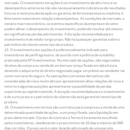
mercado. O investimento em ações é um investimento de alto risco e os
desempenhos anteriores não são necessariamente indicativos de resultados
futuros e nenhuma declaração ou garantia, de forma expressa ou implícita, é
feita neste material em relação a desempenhos. As condições de mercado, o
cenário macroeconômico, os eventos específicos da empresa e do setor
podem afetar o desempenho do investimento, podendo resultar até mesmo
em significativas perdas patrimoniais. A duração recomendada para o
investimento é de médio-longo prazo. Não há quaisquer garantias sobre o
patrimônio do cliente neste tipo de produto.
O investimento em opções é preferencialmente indicado para
investidores de perfil agressivo, de acordo com a política de suitability
praticada pela XP Investimentos. No mercado de opções, são negociados
direitos de compra ou venda de um bem por preço fixado em data futura,
devendo o adquirente do direito negociado pagar um prêmio ao vendedor tal
como num acordo seguro. As operações com esses derivativos são
consideradas de risco muito alto por apresentarem altas relações de risco e
retorno e algumas posições apresentarem a possibilidade de perdas
superiores ao capital investido. A duração recomendada para o investimento
é de curto prazo e o patrimônio do cliente não está garantido neste tipo de
produto.
O investimento em termos são contratos para compra ou a venda de uma
determinada quantidade de ações, a um preço fixado, para liquidação em
prazo determinado. O prazo do contrato a Termo é livremente escolhido
pelos investidores, obedecendo o prazo mínimo de 16 dias e máximo de 999
dias corridos. O preço será o valor da ação adicionado de uma parcela