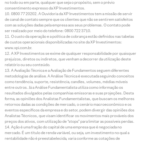
no todo ou em parte, qualquer que seja o propósito, sem o prévio
consentimento expresso da XP Investimentos.
0800 77 20202. A Ouvidoria da XP Investimentos tem a missão de servir
de canal de contato sempre que os clientes que não se sentirem satisfeitos
com as soluções dadas pela empresa aos seus problemas. O contato pode
ser realizado por meio do telefone: 0800 722 3710.
O custo da operação e a política de cobrança estão definidos nas tabelas
de custos operacionais disponibilizadas no site da XP Investimentos:
www.xpi.com.br.
A XP Investimentos se exime de qualquer responsabilidade por quaisquer
prejuízos, diretos ou indiretos, que venham a decorrer da utilização deste
relatório ou seu conteúdo.
A Avaliação Técnica e a Avaliação de Fundamentos seguem diferentes
metodologias de análise. A Análise Técnica é executada seguindo conceitos
como tendência, suporte, resistência, candles, volumes, médias móveis
entre outros. Já a Análise Fundamentalista utiliza como informação os
resultados divulgados pelas companhias emissoras e suas projeções. Desta
forma, as opiniões dos Analistas Fundamentalistas, que buscam os melhores
retornos dadas as condições de mercado, o cenário macroeconômico e os
eventos específicos da empresa e do setor, podem divergir das opiniões dos
Analistas Técnicos, que visam identificar os movimentos mais prováveis dos
preços dos ativos, com utilização de “stops” para limitar as possíveis perdas.
Ação é uma fração do capital de uma empresa que é negociada no
mercado. É um título de renda variável, ou seja, um investimento no qual a
rentabilidade não é preestabelecida, varia conforme as cotações de