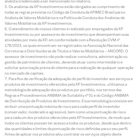
analista credenciado a ser mencionado no relatório.
Os analistas da XP Investimentos estão obrigados ao cumprimento de
todas as regras previstas no Código de Conduta da APIMEC Brasil para o
Analista de Valores Mobiliários e na Política de Conduta dos Analistas de
Valores Mobiliários da XP Investimentos.
O atendimento de nossos clientes é realizado por empregados da XP
Investimentos ou por assessores de investimento que desempenham suas
atividades por meio da XP, em conformidade com a Resolução CVM nº
178/2023, os quais encontram-se registrados na Associação Nacional das
Corretoras e Distribuidoras de Títulos e Valores Mobiliários – ANCORD. O
assessor de investimento não pode realizar consultoria, administração ou
gestão de patrimônio de clientes, devendo atuar como intermediário e
solicitar autorização prévia do cliente para a realização de qualquer operação
no mercado de capitais.
Para fins de verificação da adequação do perfil do investidor aos serviços e
produtos de investimento oferecidos pela XP Investimentos, utilizamos a
metodologia de adequação dos produtos por portfólio, nos termos das
Regras e Procedimentos ANBIMA de Suitability nº 01 e do Código ANBIMA
de Distribuição de Produtos de Investimento. Essa metodologia consiste em
atribuir uma pontuação máxima de risco para cada perfil de investidor
(conservador, moderado e agressivo), bem como uma pontuação de risco
para cada um dos produtos oferecidos pela XP Investimentos, de modo que
todos os clientes possam ter acesso a todos os produtos, desde que dentro
das quantidades e limites da pontuação de risco definidas para o seu perfil.
Antes de aplicar nos produtos e/ou contratar os serviços objeto deste