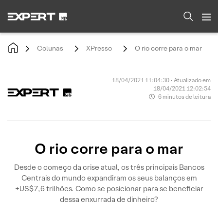
Colunas
XPresso
O rio corre para o mar
18/04/2021 11:04:30 • Atualizado em
18/04/2021 12:02:54
6 minutos de leitura
O rio corre para o mar
Desde o começo da crise atual, os três principais Bancos
Centrais do mundo expandiram os seus balanços em
+US$7,6 trilhões. Como se posicionar para se beneficiar
dessa enxurrada de dinheiro?