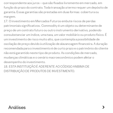
correspondente aos juros – que são fixados livremente em mercado, em
função do prazo do contrato. Toda transação a termo requer um depósito de
garantia. Essas garantias são prestadas em duas formas: cobertura ou
margem.
O investimento em Mercados Futuros embute riscos de perdas
patrimoniais significativos. Commodity é um objeto ou determinante de
preço de um contrato futuro ou outro instrumento derivativo, podendo
consubstanciar um índice, uma taxa, um valor mobiliário ou produto físico. É
um investimento de risco muito alto, que contempla a possibilidade de
oscilação de preço devido à utilização de alavancagem financeira. A duração
recomendada para o investimento é de curto prazo e o patrimônio do cliente
não está garantido neste tipo de produto. As condições de mercado,
mudanças climáticas e o cenário macroeconômico podem afetar o
desempenho do investimento.
ESTA INSTITUIÇÃO É ADERENTE AO CÓDIGO ANBIMA DE
DISTRIBUIÇÃO DE PRODUTOS DE INVESTIMENTO.
Análises