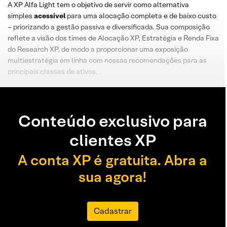
A XP Alfa Light tem o objetivo de servir como alternativa
simples
acessível
para uma alocação completa e de baixo custo
– priorizando a gestão passiva e diversificada. Sua composição
reflete a visão dos times de Alocação XP, Estratégia e Renda Fixa
do Research XP, de modo a proporcionar uma exposição
multiestratégia em linha com nossas recomendações para as
principais classes de ativos.
Conteúdo exclusivo para
clientes XP
A conta XP é gratuita. Abra a
sua agora!
Cadastrar