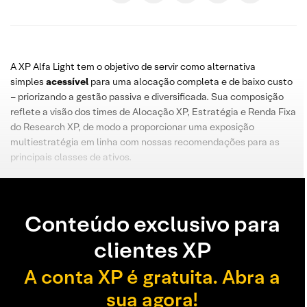
A XP Alfa Light tem o objetivo de servir como alternativa
simples
acessível
para uma alocação completa e de baixo custo
– priorizando a gestão passiva e diversificada. Sua composição
reflete a visão dos times de Alocação XP, Estratégia e Renda Fixa
do Research XP, de modo a proporcionar uma exposição
multiestratégia em linha com nossas recomendações para as
principais classes de ativos.
Conteúdo exclusivo para
clientes XP
A conta XP é gratuita. Abra a
sua agora!