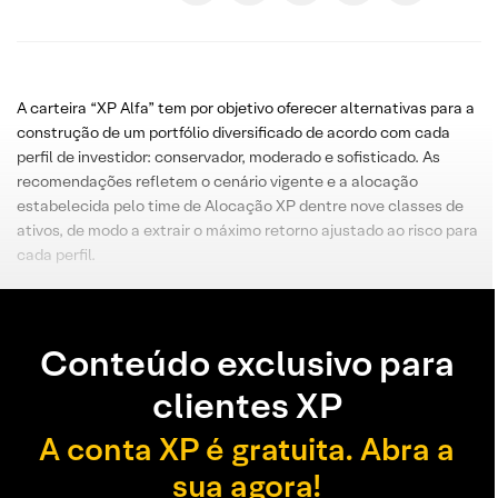
A carteira “XP Alfa” tem por objetivo oferecer alternativas para a
construção de um portfólio diversificado de acordo com cada
perfil de investidor: conservador, moderado e sofisticado. As
recomendações refletem o cenário vigente e a alocação
estabelecida pelo time de Alocação XP dentre nove classes de
ativos, de modo a extrair o máximo retorno ajustado ao risco para
cada perfil.
Conteúdo exclusivo para
clientes XP
A conta XP é gratuita. Abra a
sua agora!