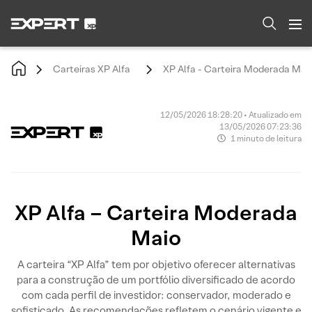
Carteiras XP Alfa
XP Alfa - Carteira Moderada Mai
12/05/2026 18:28:20 • Atualizado em
13/05/2026 07:23:36
1 minuto de leitura
XP Alfa – Carteira Moderada
Maio
A carteira “XP Alfa” tem por objetivo oferecer alternativas
para a construção de um portfólio diversificado de acordo
com cada perfil de investidor: conservador, moderado e
sofisticado. As recomendações refletem o cenário vigente e