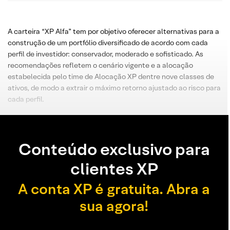
A carteira “XP Alfa” tem por objetivo oferecer alternativas para a
construção de um portfólio diversificado de acordo com cada
perfil de investidor: conservador, moderado e sofisticado. As
recomendações refletem o cenário vigente e a alocação
estabelecida pelo time de Alocação XP dentre nove classes de
ativos, de modo a extrair o máximo retorno ajustado ao risco para
cada perfil.
Conteúdo exclusivo para
clientes XP
A conta XP é gratuita. Abra a
sua agora!