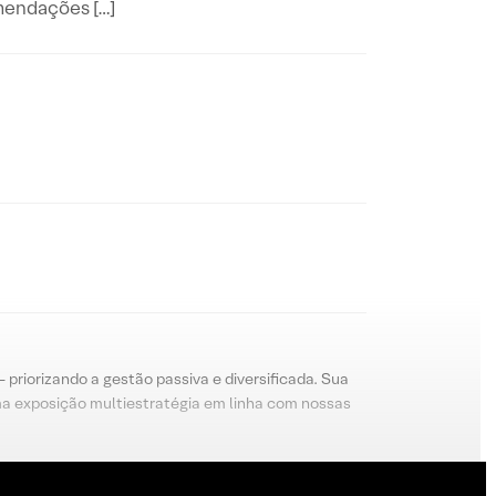
mendações […]
priorizando a gestão passiva e diversificada. Sua
ma exposição multiestratégia em linha com nossas