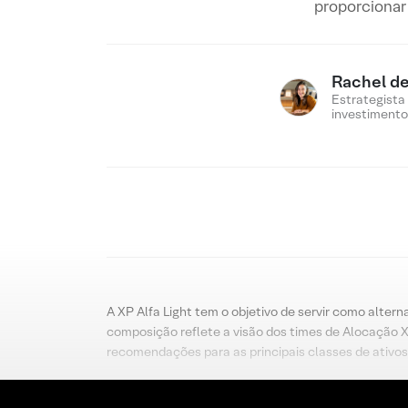
proporcionar
Rachel de
Estrategista
investimento
A XP Alfa Light tem o objetivo de servir como altern
composição reflete a visão dos times de Alocação 
recomendações para as principais classes de ativos