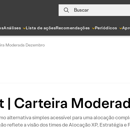
Buscar
os
Análises
Lista de ações
Recomendações
Periódicos
Apr
teira Moderada Dezembro
ht | Carteira Moder
como alternativa simples acessível para uma alocação comple
ção reflete a visão dos times de Alocação XP, Estratégia e