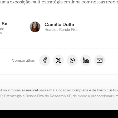
 uma exposição multiestratégia em linha com nossas reco
 Sá
Camilla Dolle
 de
Head de Renda Fixa
s
Compartilhar:
ativa simples
acessível
para uma alocação completa e de baixo custo – 
XP, Estratégia e Renda Fixa do Research XP, de modo a proporcionar u
.