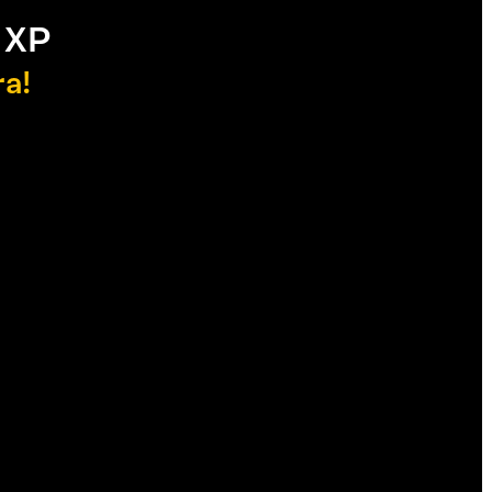
 XP
ra!