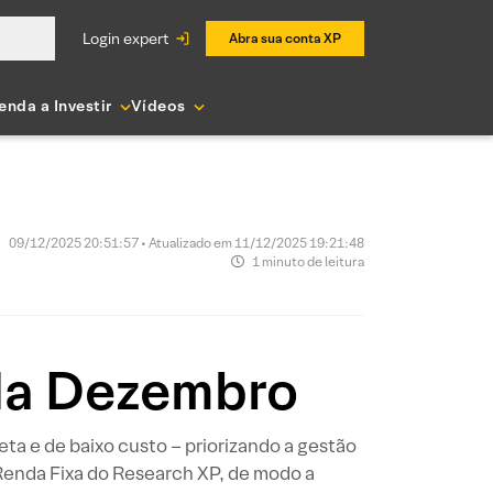
login expert
Abra sua conta XP
enda a Investir
Vídeos
09/12/2025 20:51:57 • Atualizado em 11/12/2025 19:21:48
1 minuto de leitura
ada Dezembro
ta e de baixo custo – priorizando a gestão
 Renda Fixa do Research XP, de modo a