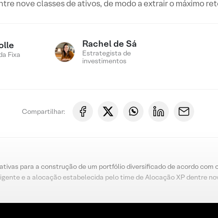
re nove classes de ativos, de modo a extrair o máximo ret
Rachel de Sá
olle
Estrategista de
a Fixa
investimentos
Compartilhar:
nativas para a construção de um portfólio diversificado de acordo com 
igente e a alocação estabelecida pelo time de Alocação XP dentre nov