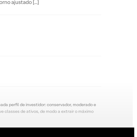
orno ajustado […]
cada perfil de investidor: conservador, moderado e
e classes de ativos, de modo a extrair o máximo