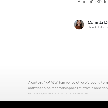
Alocação XP dent
Camilla D
Head de Rend
A carteira “XP Alfa” tem por objetivo oferecer alter
sofisticado. As recomendações refletem o cenário v
retorno ajustado ao risco para cada perfil.