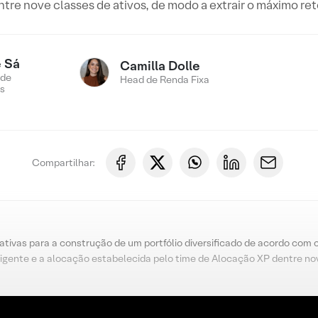
re nove classes de ativos, de modo a extrair o máximo ret
 Sá
Camilla Dolle
 de
Head de Renda Fixa
s
Compartilhar:
nativas para a construção de um portfólio diversificado de acordo com 
igente e a alocação estabelecida pelo time de Alocação XP dentre nov