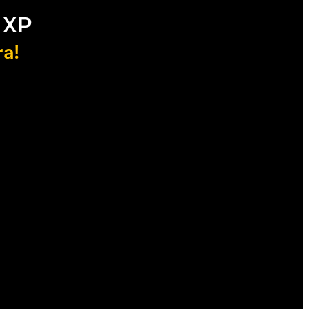
 XP
ra!