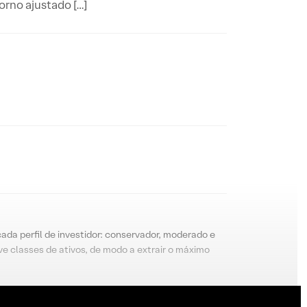
orno ajustado […]
cada perfil de investidor: conservador, moderado e
e classes de ativos, de modo a extrair o máximo