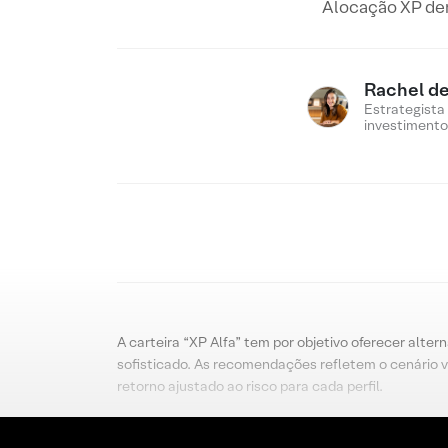
Alocação XP dent
Rachel de
Estrategista
investimento
A carteira “XP Alfa” tem por objetivo oferecer alter
sofisticado. As recomendações refletem o cenário v
retorno ajustado ao risco para cada perfil.