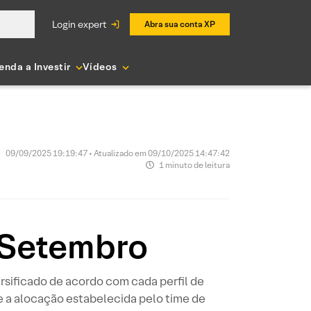
login expert
Abra sua conta XP
enda a Investir
Vídeos
09/09/2025 19:19:47 • Atualizado em 09/10/2025 14:47:42
1 minuto de leitura
 Setembro
ersificado de acordo com cada perfil de
e a alocação estabelecida pelo time de