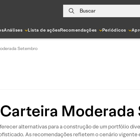
Buscar
os
Análises
Lista de ações
Recomendações
Periódicos
Apr
 Moderada Setembro
– Carteira Moderada
oferecer alternativas para a construção de um portfólio div
ofisticado. As recomendações refletem o cenário vigente 