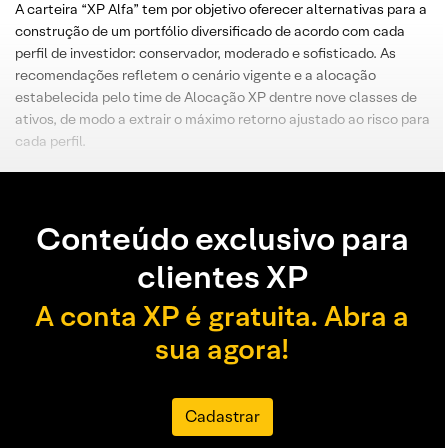
A carteira “XP Alfa” tem por objetivo oferecer alternativas para a
construção de um portfólio diversificado de acordo com cada
perfil de investidor: conservador, moderado e sofisticado. As
recomendações refletem o cenário vigente e a alocação
estabelecida pelo time de Alocação XP dentre nove classes de
ativos, de modo a extrair o máximo retorno ajustado ao risco para
cada perfil.
Conteúdo exclusivo para
clientes XP
A conta XP é gratuita. Abra a
sua agora!
Cadastrar