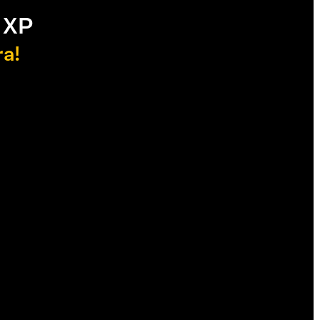
 XP
ra!