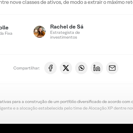
re nove classes de ativos, de modo a extrair o máximo ret
Rachel de Sá
olle
Estrategista de
a Fixa
investimentos
Compartilhar:
nativas para a construção de um portfólio diversificado de acordo com 
igente e a alocação estabelecida pelo time de Alocação XP dentre nov