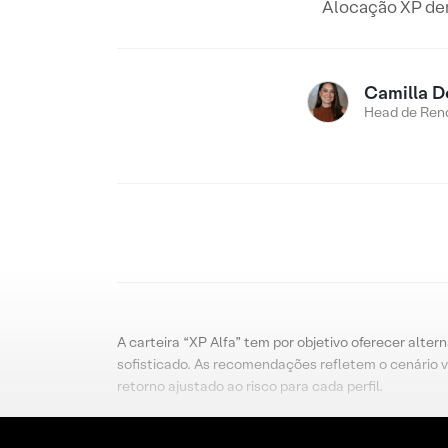
Alocação XP dent
Camilla D
Head de Rend
A carteira “XP Alfa” tem por objetivo oferecer alter
sofisticado. As recomendações refletem o cenário v
retorno ajustado ao risco para cada perfil.