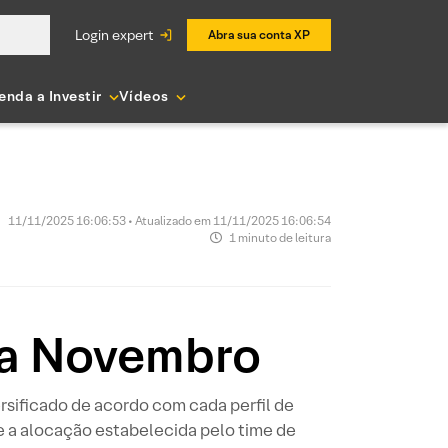
login expert
Abra sua conta XP
enda a Investir
Vídeos
11/11/2025 16:06:53 • Atualizado em 11/11/2025 16:06:54
1 minuto de leitura
ra Novembro
ersificado de acordo com cada perfil de
e a alocação estabelecida pelo time de