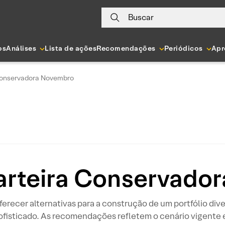
Buscar
os
Análises
Lista de ações
Recomendações
Periódicos
Apr
 Conservadora Novembro
Carteira Conservado
oferecer alternativas para a construção de um portfólio div
ofisticado. As recomendações refletem o cenário vigente 