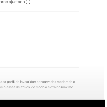
orno ajustado […]
cada perfil de investidor: conservador, moderado e
e classes de ativos, de modo a extrair o máximo