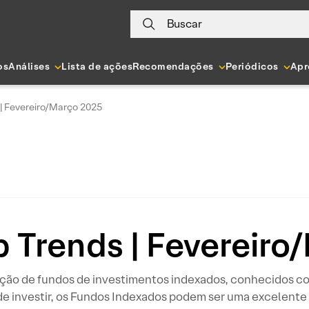
Buscar
os
Análises
Lista de ações
Recomendações
Periódicos
Apr
 | Fevereiro/Março 2025
p Trends | Fevereir
leção de fundos de investimentos indexados, conhecidos 
de investir, os Fundos Indexados podem ser uma excelente e