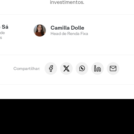
investimentos.
 Sá
Camilla Dolle
 de
Head de Renda Fixa
s
Compartilhar: