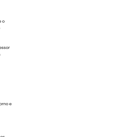
e o
e
essor
a
orno e
os.