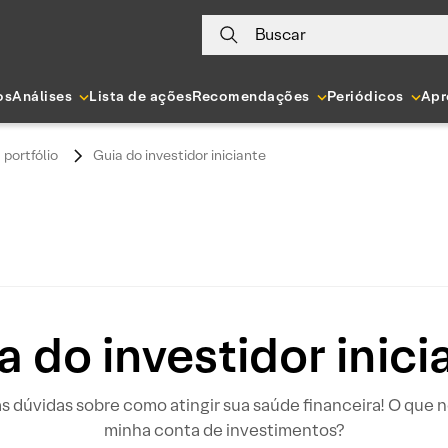
Buscar
os
Análises
Lista de ações
Recomendações
Periódicos
Apr
 portfólio
Guia do investidor iniciante
a do investidor inici
s dúvidas sobre como atingir sua saúde financeira! O que no
minha conta de investimentos?