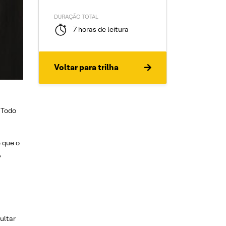
DURAÇÃO TOTAL
7 horas de leitura
Voltar para trilha
 Todo
e que o
,
ultar