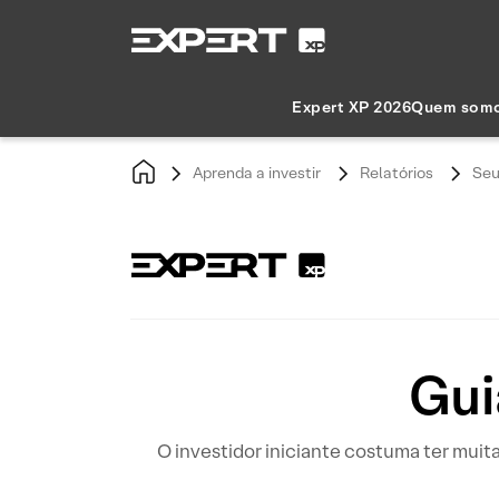
Expert XP 2026
Quem som
Aprenda a investir
Relatórios
Seu
Gui
O investidor iniciante costuma ter muita