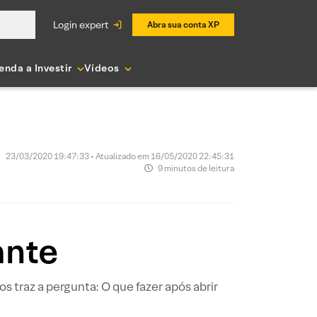
login expert
Abra sua conta XP
enda a Investir
Vídeos
23/03/2020 19:47:33 • Atualizado em 16/05/2020 22:45:31
9 minutos de leitura
ante
s traz a pergunta: O que fazer após abrir