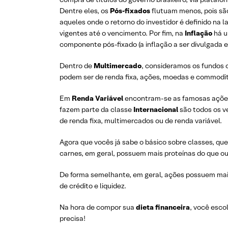
Dentre eles, os
Pós-fixados
flutuam menos, pois são 
aqueles onde o retorno do investidor é definido na
vigentes até o vencimento. Por fim, na
Inflação
há u
componente pós-fixado (a inflação a ser divulgada 
Dentro de
Multimercado
, consideramos os fundos 
podem ser de renda fixa, ações, moedas e commoditi
Em
Renda Variável
encontram-se as famosas ações 
fazem parte da classe
Internacional
são todos os ve
de renda fixa, multimercados ou de renda variável.
Agora que vocês já sabe o básico sobre classes, q
carnes, em geral, possuem mais proteínas do que o
De forma semelhante, em geral, ações possuem mais
de crédito e liquidez.
Na hora de compor sua
dieta financeira
, você esco
precisa!