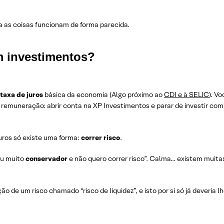
a as coisas funcionam de forma parecida.
 investimentos?
taxa de juros
básica da economia (Algo próximo ao
CDI e à SELIC
). Vo
a remuneração: abrir conta na XP Investimentos e parar de investir com
uros só existe uma forma:
correr risco
.
ou muito
conservador
e não quero correr risco”. Calma… existem muita
ão de um risco chamado “risco de liquidez”, e isto por si só já deveria l