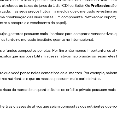
atrelados às taxas de juros de 1 dia (CDI ou Selic). Os
Prefixados
são
 largada, mas seus preços flutuam à medida que o mercado re-estima as
ma combinação das duas coisas: um componente Prefixado (o cupom)
entre a compra e o vencimento do papel).
cujos gestores possuem mais liberdade para comprar e vender ativos 
es tanto no mercado brasileiro quanto no internacional.
e fundos compostos por elas. Por fim e não menos importante, os ati
ículos que nos possibilitam acessar ativos não brasileiros, sejam eles
uero que você pense nelas como tipos de alimentos. Por exemplo, sabe
utros nutrientes e que as massas possuem mais carboidratos.
 risco de mercado enquanto títulos de crédito privado possuem mais 
lherá as classes de ativos que sejam compostas dos nutrientes que vo