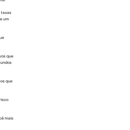
 taxas
 e um
que
vos que
 fundos
mos que
risco
cê mais