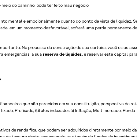
no meio do caminho, pode ter feito mau negócio.
tanto mental e emocionalmente quanto do ponto de vista de liquidez. S
sidade, em um momento desfavorável, sofrerá uma perda permanente d
 importante. No processo de construção de sua carteira, você e seu ass
ara emergências, a sua
reserva de liquidez
, e reservar este capital par
?
s financeiros que são parecidos em sua constituição, perspectiva de ret
-fixado, Prefixado, (títulos indexados à) Inflação, Multimercado, Renda
ivos de renda fixa, que podem ser adquiridos diretamente por meio da
orma do tesouro direto, por exemplo ou através de fundos de investiment