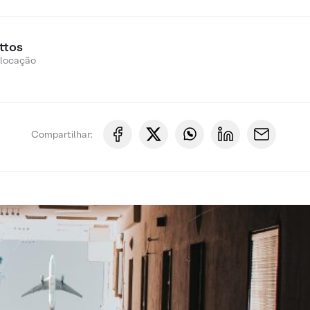
ttos
Alocação
Compartilhar: