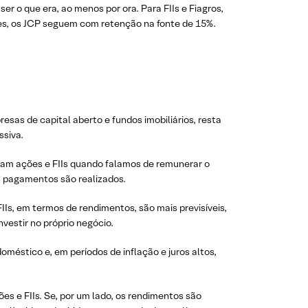
r o que era, ao menos por ora. Para FIIs e Fiagros,
ões, os JCP seguem com retenção na fonte de 15%.
as de capital aberto e fundos imobiliários, resta
ssiva.
iam ações e FIIs quando falamos de remunerar o
es pagamentos são realizados.
IIs, em termos de rendimentos, são mais previsíveis,
vestir no próprio negócio.
méstico e, em períodos de inflação e juros altos,
s e FIIs. Se, por um lado, os rendimentos são