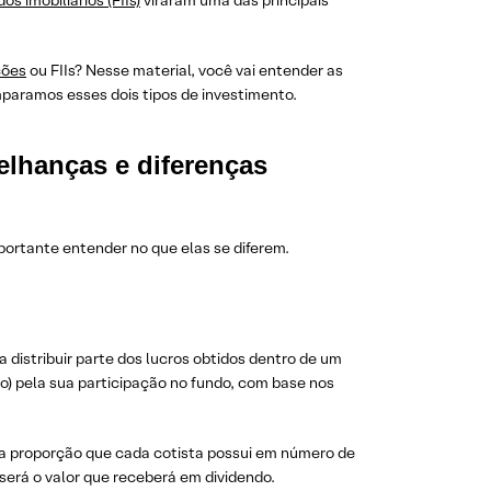
os imobiliários (FIIs)
viraram uma das principais
ções
ou FIIs? Nesse material, você vai entender as
mparamos esses dois tipos de investimento.
elhanças e diferenças
ortante entender no que elas se diferem.
 distribuir parte dos lucros obtidos dentro de um
ão) pela sua participação no fundo, com base nos
a proporção que cada cotista possui em número de
 será o valor que receberá em dividendo.