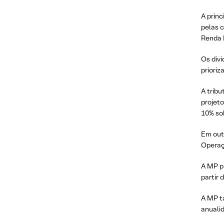
A princ
pelas c
Renda R
Os div
prioriz
A tribu
projeto
10% sob
Em out
Operaçõ
A MP p
partir 
A MP t
anuali