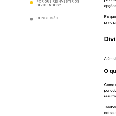
produto
POR QUE REINVESTIR OS
DIVIDENDOS?
opções
Eis que
CONCLUSÃO
princi
Div
Além d
O qu
Como ac
período
result
Também
cotas d