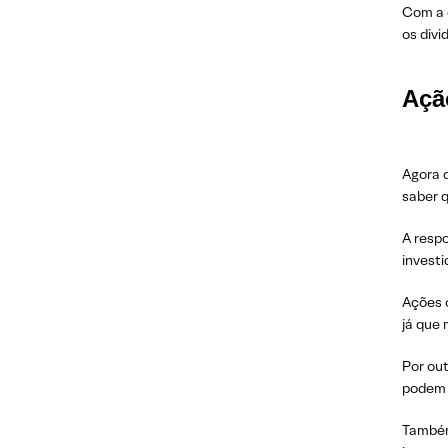
Com a d
os div
Açã
Agora 
saber q
A resp
investi
Ações c
já que 
Por out
podem 
Também 