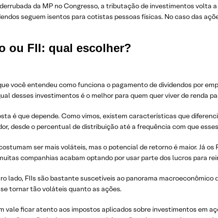
errubada da MP no Congresso, a tributação de investimentos volta a se
idendos seguem isentos para cotistas pessoas físicas. No caso das aç
o ou FII: qual escolher?
que você entendeu como funciona o pagamento de dividendos por empres
ual desses investimentos é o melhor para quem quer viver de renda pa
osta é que depende. Como vimos, existem características que diferenc
dor, desde o percentual de distribuição até a frequência com que ess
ostumam ser mais voláteis, mas o potencial de retorno é maior. Já os F
muitas companhias acabam optando por usar parte dos lucros para rein
ro lado, FIIs são bastante suscetíveis ao panorama macroeconômico do
se tornar tão voláteis quanto as ações.
vale ficar atento aos impostos aplicados sobre investimentos em açõe