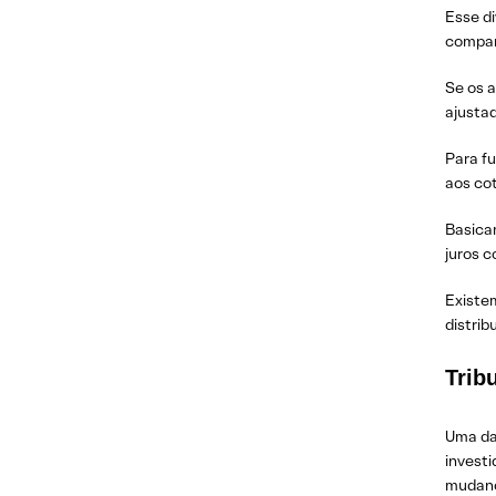
Esse d
companh
Se os a
ajustad
Para fu
aos cot
Basica
juros c
Existe
distrib
Trib
Uma das
invest
mudanç