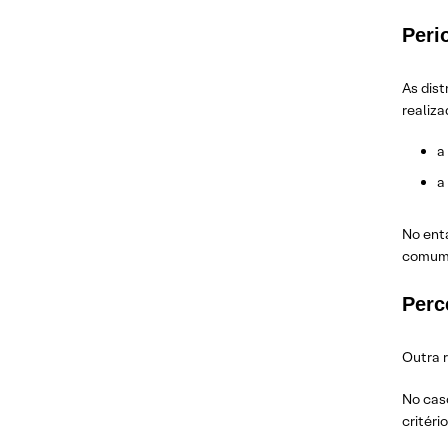
Peri
As dist
realiz
a
a
No ent
comum 
Perc
Outra r
No caso
critéri