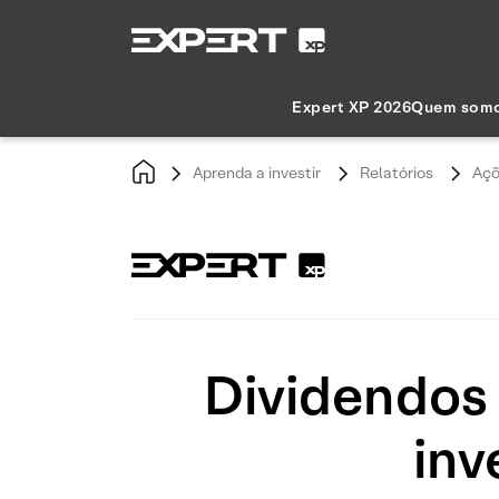
Expert XP 2026
Quem som
Aprenda a investir
Relatórios
Açõ
Dividendos 
inv