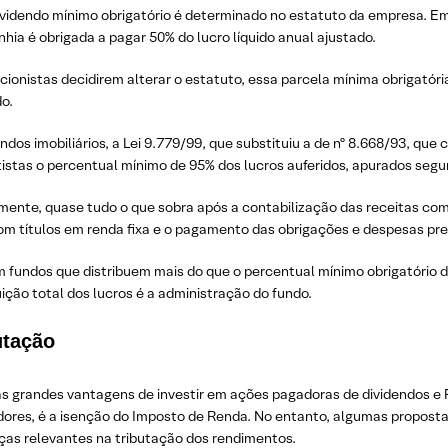
ividendo mínimo obrigatório é determinado no estatuto da empresa. Em
ia é obrigada a pagar 50% do lucro líquido anual ajustado.
cionistas decidirem alterar o estatuto, essa parcela mínima obrigatóri
o.
ndos imobiliários, a Lei 9.779/99, que substituiu a de nº 8.668/93, que c
istas o percentual mínimo de 95% dos lucros auferidos, apurados segu
mente, quase tudo o que sobra após a contabilização das receitas com
om títulos em renda fixa e o pagamento das obrigações e despesas prec
m fundos que distribuem mais do que o percentual mínimo obrigatório 
uição total dos lucros é a administração do fundo.
utação
 grandes vantagens de investir em ações pagadoras de dividendos e FII
idores, é a isenção do Imposto de Renda. No entanto, algumas propos
as relevantes na tributação dos rendimentos.