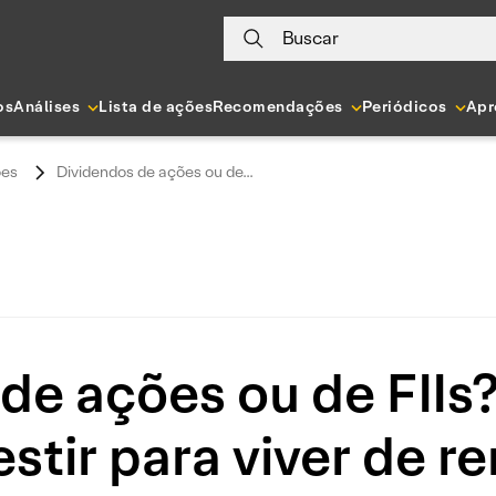
Buscar
os
Análises
Lista de ações
Recomendações
Periódicos
Apr
es
Dividendos de ações ou de...
de ações ou de FIIs
estir para viver de r