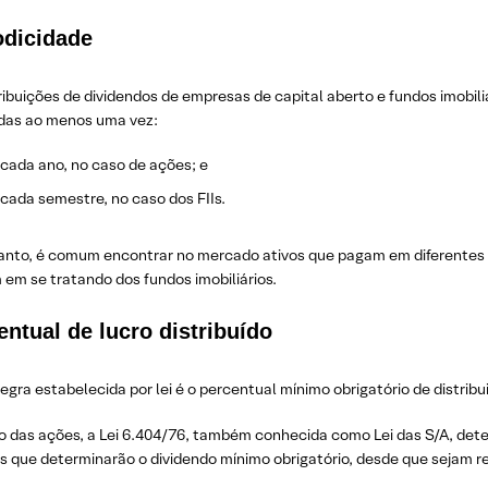
odicidade
ribuições de dividendos de empresas de capital aberto e fundos imobil
adas ao menos uma vez:
 cada ano, no caso de ações; e
 cada semestre, no caso dos FIIs.
anto, é comum encontrar no mercado ativos que pagam em diferentes
em se tratando dos fundos imobiliários.
entual de lucro distribuído
egra estabelecida por lei é o percentual mínimo obrigatório de distribu
 das ações, a Lei 6.404/76, também conhecida como Lei das S/A, deter
os que determinarão o dividendo mínimo obrigatório, desde que sejam r