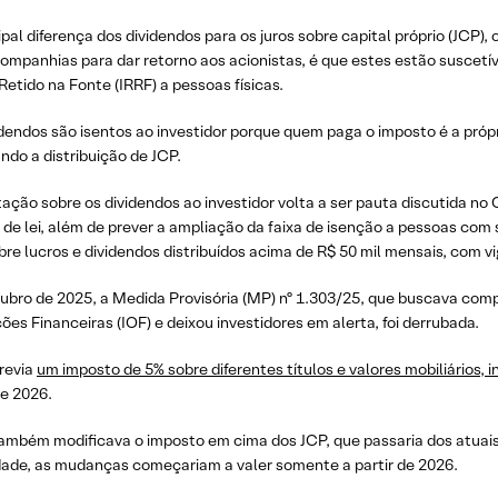
ipal diferença dos dividendos para os juros sobre capital próprio (JC
ompanhias para dar retorno aos acionistas, é que estes estão suscetí
etido na Fonte (IRRF) a pessoas físicas.
idendos são isentos ao investidor porque quem paga o imposto é a pró
ando a distribuição de JCP.
tação sobre os dividendos ao investidor volta a ser pauta discutida 
 de lei, além de prever a ampliação da faixa de isenção a pessoas com 
re lucros e dividendos distribuídos acima de R$ 50 mil mensais, com vi
ubro de 2025, a Medida Provisória (MP) nº 1.303/25, que buscava com
es Financeiras (IOF) e deixou investidores em alerta, foi derrubada.
revia
um imposto de 5% sobre diferentes títulos e valores mobiliários, in
de 2026.
ambém modificava o imposto em cima dos JCP, que passaria dos atuais
dade, as mudanças começariam a valer somente a partir de 2026.