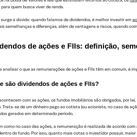
s na Bolsa de Valores e leis que estimulam retornos ao cotista, os
fund
 para quem busca viver de renda.
 surge a dúvida: quando falamos de dividendos, é melhor investir em
a
pais semelhanças e diferenças, além de vantagens e riscos, quando co
idendos de ações e FIIs: definição, sem
e analisar o que as remunerações de ações e FIIs têm em comum, é imp
e são dividendos de ações e FIIs?
ontecem com as ações, os fundos imobiliários são obrigados, por lei, a
. Trata-se de um dinheiro pago ao cotista (ou acionista, no caso da aç
ados gerados em determinado período.
 como no caso das ações, a remuneração é realizada de acordo com 
entro do fundo. Por isso, quanto mais cotas o investidor possuir, maior