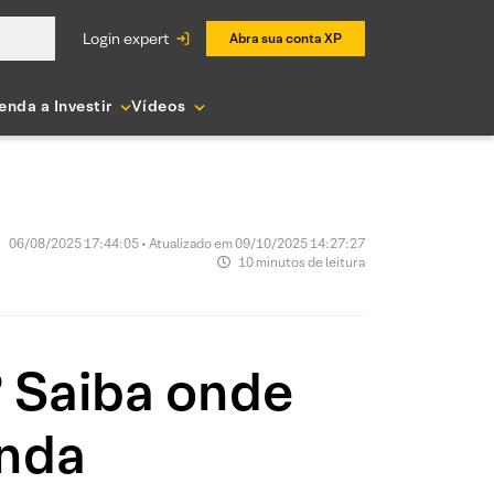
login expert
Abra sua conta XP
enda a Investir
Vídeos
06/08/2025 17:44:05 • Atualizado em 09/10/2025 14:27:27
10 minutos de leitura
? Saiba onde
enda