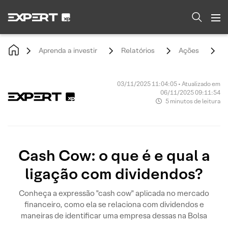
Aprenda a investir
Relatórios
Ações
C
03/11/2025 11:04:05 • Atualizado em
06/11/2025 09:11:54
5 minutos de leitura
Cash Cow: o que é e qual a
ligação com dividendos?
Conheça a expressão "cash cow" aplicada no mercado
financeiro, como ela se relaciona com dividendos e
maneiras de identificar uma empresa dessas na Bolsa