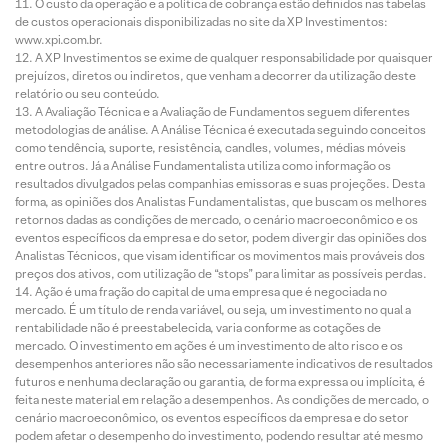
O custo da operação e a política de cobrança estão definidos nas tabelas
de custos operacionais disponibilizadas no site da XP Investimentos:
www.xpi.com.br.
A XP Investimentos se exime de qualquer responsabilidade por quaisquer
prejuízos, diretos ou indiretos, que venham a decorrer da utilização deste
relatório ou seu conteúdo.
A Avaliação Técnica e a Avaliação de Fundamentos seguem diferentes
metodologias de análise. A Análise Técnica é executada seguindo conceitos
como tendência, suporte, resistência, candles, volumes, médias móveis
entre outros. Já a Análise Fundamentalista utiliza como informação os
resultados divulgados pelas companhias emissoras e suas projeções. Desta
forma, as opiniões dos Analistas Fundamentalistas, que buscam os melhores
retornos dadas as condições de mercado, o cenário macroeconômico e os
eventos específicos da empresa e do setor, podem divergir das opiniões dos
Analistas Técnicos, que visam identificar os movimentos mais prováveis dos
preços dos ativos, com utilização de “stops” para limitar as possíveis perdas.
Ação é uma fração do capital de uma empresa que é negociada no
mercado. É um título de renda variável, ou seja, um investimento no qual a
rentabilidade não é preestabelecida, varia conforme as cotações de
mercado. O investimento em ações é um investimento de alto risco e os
desempenhos anteriores não são necessariamente indicativos de resultados
futuros e nenhuma declaração ou garantia, de forma expressa ou implícita, é
feita neste material em relação a desempenhos. As condições de mercado, o
cenário macroeconômico, os eventos específicos da empresa e do setor
podem afetar o desempenho do investimento, podendo resultar até mesmo