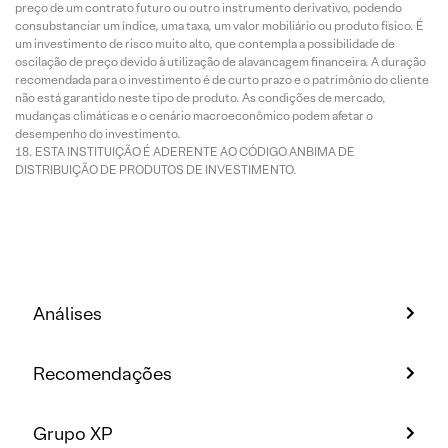
preço de um contrato futuro ou outro instrumento derivativo, podendo
consubstanciar um índice, uma taxa, um valor mobiliário ou produto físico. É
um investimento de risco muito alto, que contempla a possibilidade de
oscilação de preço devido à utilização de alavancagem financeira. A duração
recomendada para o investimento é de curto prazo e o patrimônio do cliente
não está garantido neste tipo de produto. As condições de mercado,
mudanças climáticas e o cenário macroeconômico podem afetar o
desempenho do investimento.
ESTA INSTITUIÇÃO É ADERENTE AO CÓDIGO ANBIMA DE
DISTRIBUIÇÃO DE PRODUTOS DE INVESTIMENTO.
Análises
Recomendações
Grupo XP