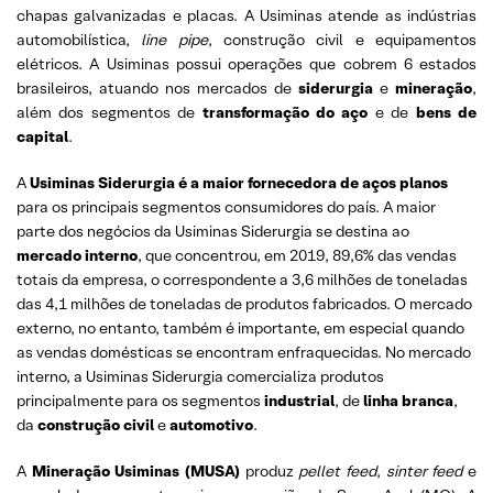
chapas galvanizadas e placas. A Usiminas atende as indústrias
automobilística,
line pipe
, construção civil e equipamentos
elétricos. A Usiminas possui operações que cobrem 6 estados
brasileiros, atuando nos mercados de
siderurgia
e
mineração
,
além dos segmentos de
transformação do aço
e de
bens de
capital
.
A
Usiminas Siderurgia é a maior fornecedora de aços planos
para os principais segmentos consumidores do país. A maior
parte dos negócios da Usiminas Siderurgia se destina ao
mercado interno
, que concentrou, em 2019, 89,6% das vendas
totais da empresa, o correspondente a 3,6 milhões de toneladas
das 4,1 milhões de toneladas de produtos fabricados. O mercado
externo, no entanto, também é importante, em especial quando
as vendas domésticas se encontram enfraquecidas. No mercado
interno, a Usiminas Siderurgia comercializa produtos
principalmente para os segmentos
industrial
, de
linha branca
,
da
construção civil
e
automotivo
.
A
Mineração Usiminas (MUSA)
produz
pellet feed
,
sinter feed
e