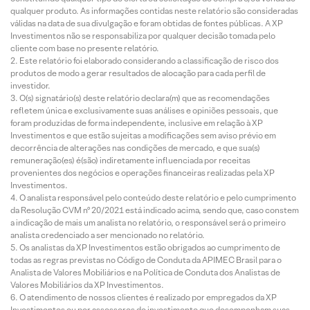
qualquer produto. As informações contidas neste relatório são consideradas
válidas na data de sua divulgação e foram obtidas de fontes públicas. A XP
Investimentos não se responsabiliza por qualquer decisão tomada pelo
cliente com base no presente relatório.
Este relatório foi elaborado considerando a classificação de risco dos
produtos de modo a gerar resultados de alocação para cada perfil de
investidor.
O(s) signatário(s) deste relatório declara(m) que as recomendações
refletem única e exclusivamente suas análises e opiniões pessoais, que
foram produzidas de forma independente, inclusive em relação à XP
Investimentos e que estão sujeitas a modificações sem aviso prévio em
decorrência de alterações nas condições de mercado, e que sua(s)
remuneração(es) é(são) indiretamente influenciada por receitas
provenientes dos negócios e operações financeiras realizadas pela XP
Investimentos.
O analista responsável pelo conteúdo deste relatório e pelo cumprimento
da Resolução CVM nº 20/2021 está indicado acima, sendo que, caso constem
a indicação de mais um analista no relatório, o responsável será o primeiro
analista credenciado a ser mencionado no relatório.
Os analistas da XP Investimentos estão obrigados ao cumprimento de
todas as regras previstas no Código de Conduta da APIMEC Brasil para o
Analista de Valores Mobiliários e na Política de Conduta dos Analistas de
Valores Mobiliários da XP Investimentos.
O atendimento de nossos clientes é realizado por empregados da XP
Investimentos ou por assessores de investimento que desempenham suas