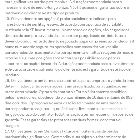
em significativas perdas patrimoniais. A duração recomendada para o
investimento é de médio-longo prazo. Não há quaisquer garantias sobre o
patrimônio do cliente neste tipo de produto.
O investimento em opções é preferencialmente indicado para
investidores de perfil agressivo, de acordo com a política de suitability
praticada pela XP Investimentos. No mercado de opções, são negociados
direitos de compra ou venda de um bem por preço fixado em data futura,
devendo o adquirente do direito negociado pagar um prêmio ao vendedor tal
como num acordo seguro. As operações com esses derivativos são
consideradas de risco muito alto por apresentarem altas relações de risco e
retorno e algumas posições apresentarem a possibilidade de perdas
superiores ao capital investido. A duração recomendada para o investimento
é de curto prazo e o patrimônio do cliente não está garantido neste tipo de
produto.
O investimento em termos são contratos para compra ou a venda de uma
determinada quantidade de ações, a um preço fixado, para liquidação em
prazo determinado. O prazo do contrato a Termo é livremente escolhido
pelos investidores, obedecendo o prazo mínimo de 16 dias e máximo de 999
dias corridos. O preço será o valor da ação adicionado de uma parcela
correspondente aos juros – que são fixados livremente em mercado, em
função do prazo do contrato. Toda transação a termo requer um depósito de
garantia. Essas garantias são prestadas em duas formas: cobertura ou
margem.
O investimento em Mercados Futuros embute riscos de perdas
patrimoniais significativos. Commodity é um objeto ou determinante de