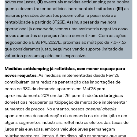
novos reajustes,
(ii)
eventuais medidas antidumping para bobina
quente devem trazer benefícios incrementais limitados e
(iii)
as
maiores pressões de custos podem voltar a pesar sobre a
rentabilidade a partir do 3T26E. Assim, apesar da melhora
operacional já observada, vemos uma assimetria negativa caso
novos aumentos de preços não se concretizem. Com as ações
negociando a 6,9x P/L 2027E, próximas ao múltiplo de 7,0-7,5x
que consideramos justo, seguimos vendo suporte limitado de
valuation para um upside mais expressivo.
Medidas antidumping já refletidas, com menor espaço para
novos reajustes.
As medidas implementadas desde Fev’26
contribuíram para reduzir a penetração das importações de
cerca de 33% da demanda aparente em Mai’25 para
aproximadamente 20% em Jun’26, permitindo às siderúrgicas
domésticas recuperar participação de mercado e implementar
aumentos de preços. No entanto, nossos
channel checks
apontam uma desaceleração da demanda na distribuição e em
alguns segmentos industriais, refletindo os efeitos das taxas de
juros mais elevadas, embora veículos leves permaneçam
relativamente resilientes. Além disso, não esperamos que uma