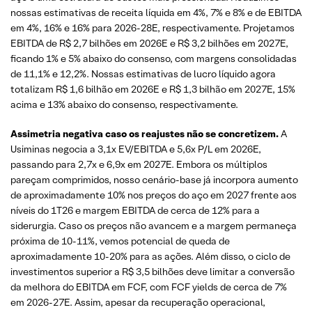
nossas estimativas de receita líquida em 4%, 7% e 8% e de EBITDA
em 4%, 16% e 16% para 2026-28E, respectivamente. Projetamos
EBITDA de R$ 2,7 bilhões em 2026E e R$ 3,2 bilhões em 2027E,
ficando 1% e 5% abaixo do consenso, com margens consolidadas
de 11,1% e 12,2%. Nossas estimativas de lucro líquido agora
totalizam R$ 1,6 bilhão em 2026E e R$ 1,3 bilhão em 2027E, 15%
acima e 13% abaixo do consenso, respectivamente.
Assimetria negativa caso os reajustes não se concretizem.
A
Usiminas negocia a 3,1x EV/EBITDA e 5,6x P/L em 2026E,
passando para 2,7x e 6,9x em 2027E. Embora os múltiplos
pareçam comprimidos, nosso cenário-base já incorpora aumento
de aproximadamente 10% nos preços do aço em 2027 frente aos
níveis do 1T26 e margem EBITDA de cerca de 12% para a
siderurgia. Caso os preços não avancem e a margem permaneça
próxima de 10-11%, vemos potencial de queda de
aproximadamente 10-20% para as ações. Além disso, o ciclo de
investimentos superior a R$ 3,5 bilhões deve limitar a conversão
da melhora do EBITDA em FCF, com FCF yields de cerca de 7%
em 2026-27E. Assim, apesar da recuperação operacional,