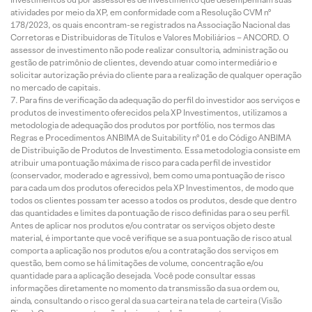
atividades por meio da XP, em conformidade com a Resolução CVM nº
178/2023, os quais encontram-se registrados na Associação Nacional das
Corretoras e Distribuidoras de Títulos e Valores Mobiliários – ANCORD. O
assessor de investimento não pode realizar consultoria, administração ou
gestão de patrimônio de clientes, devendo atuar como intermediário e
solicitar autorização prévia do cliente para a realização de qualquer operação
no mercado de capitais.
Para fins de verificação da adequação do perfil do investidor aos serviços e
produtos de investimento oferecidos pela XP Investimentos, utilizamos a
metodologia de adequação dos produtos por portfólio, nos termos das
Regras e Procedimentos ANBIMA de Suitability nº 01 e do Código ANBIMA
de Distribuição de Produtos de Investimento. Essa metodologia consiste em
atribuir uma pontuação máxima de risco para cada perfil de investidor
(conservador, moderado e agressivo), bem como uma pontuação de risco
para cada um dos produtos oferecidos pela XP Investimentos, de modo que
todos os clientes possam ter acesso a todos os produtos, desde que dentro
das quantidades e limites da pontuação de risco definidas para o seu perfil.
Antes de aplicar nos produtos e/ou contratar os serviços objeto deste
material, é importante que você verifique se a sua pontuação de risco atual
comporta a aplicação nos produtos e/ou a contratação dos serviços em
questão, bem como se há limitações de volume, concentração e/ou
quantidade para a aplicação desejada. Você pode consultar essas
informações diretamente no momento da transmissão da sua ordem ou,
ainda, consultando o risco geral da sua carteira na tela de carteira (Visão