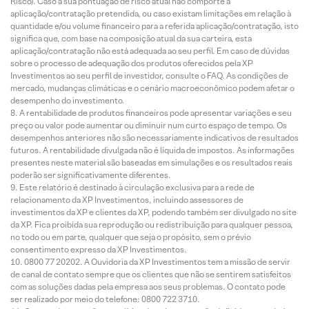
Risco). Caso a sua pontuação de risco atual não comporte a
aplicação/contratação pretendida, ou caso existam limitações em relação à
quantidade e/ou volume financeiro para a referida aplicação/contratação, isto
significa que, com base na composição atual da sua carteira, esta
aplicação/contratação não está adequada ao seu perfil. Em caso de dúvidas
sobre o processo de adequação dos produtos oferecidos pela XP
Investimentos ao seu perfil de investidor, consulte o FAQ. As condições de
mercado, mudanças climáticas e o cenário macroeconômico podem afetar o
desempenho do investimento.
A rentabilidade de produtos financeiros pode apresentar variações e seu
preço ou valor pode aumentar ou diminuir num curto espaço de tempo. Os
desempenhos anteriores não são necessariamente indicativos de resultados
futuros. A rentabilidade divulgada não é líquida de impostos. As informações
presentes neste material são baseadas em simulações e os resultados reais
poderão ser significativamente diferentes.
Este relatório é destinado à circulação exclusiva para a rede de
relacionamento da XP Investimentos, incluindo assessores de
investimentos da XP e clientes da XP, podendo também ser divulgado no site
da XP. Fica proibida sua reprodução ou redistribuição para qualquer pessoa,
no todo ou em parte, qualquer que seja o propósito, sem o prévio
consentimento expresso da XP Investimentos.
0800 77 20202. A Ouvidoria da XP Investimentos tem a missão de servir
de canal de contato sempre que os clientes que não se sentirem satisfeitos
com as soluções dadas pela empresa aos seus problemas. O contato pode
ser realizado por meio do telefone: 0800 722 3710.