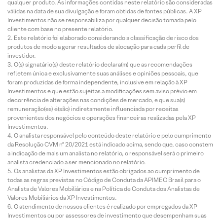
qualquer produto. As informações contidas neste relatório são consideradas
válidas na data de sua divulgação e foram obtidas de fontes públicas. A XP
Investimentos não se responsabiliza por qualquer decisão tomada pelo
cliente com base no presente relatório.
Este relatório foi elaborado considerando a classificação de risco dos
produtos de modo a gerar resultados de alocação para cada perfil de
investidor.
O(s) signatário(s) deste relatório declara(m) que as recomendações
refletem única e exclusivamente suas análises e opiniões pessoais, que
foram produzidas de forma independente, inclusive em relação à XP
Investimentos e que estão sujeitas a modificações sem aviso prévio em
decorrência de alterações nas condições de mercado, e que sua(s)
remuneração(es) é(são) indiretamente influenciada por receitas
provenientes dos negócios e operações financeiras realizadas pela XP
Investimentos.
O analista responsável pelo conteúdo deste relatório e pelo cumprimento
da Resolução CVM nº 20/2021 está indicado acima, sendo que, caso constem
a indicação de mais um analista no relatório, o responsável será o primeiro
analista credenciado a ser mencionado no relatório.
Os analistas da XP Investimentos estão obrigados ao cumprimento de
todas as regras previstas no Código de Conduta da APIMEC Brasil para o
Analista de Valores Mobiliários e na Política de Conduta dos Analistas de
Valores Mobiliários da XP Investimentos.
O atendimento de nossos clientes é realizado por empregados da XP
Investimentos ou por assessores de investimento que desempenham suas