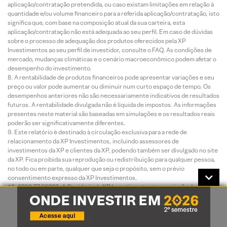
aplicação/contratação pretendida, ou caso existam limitações em relação à
quantidade e/ou volume financeiro para a referida aplicação/contratação, isto
significa que, com base na composição atual da sua carteira, esta
aplicação/contratação não está adequada ao seu perfil. Em caso de dúvidas
sobre o processo de adequação dos produtos oferecidos pela XP
Investimentos ao seu perfil de investidor, consulte o FAQ. As condições de
mercado, mudanças climáticas e o cenário macroeconômico podem afetar o
desempenho do investimento.
A rentabilidade de produtos financeiros pode apresentar variações e seu
preço ou valor pode aumentar ou diminuir num curto espaço de tempo. Os
desempenhos anteriores não são necessariamente indicativos de resultados
futuros. A rentabilidade divulgada não é líquida de impostos. As informações
presentes neste material são baseadas em simulações e os resultados reais
poderão ser significativamente diferentes.
Este relatório é destinado à circulação exclusiva para a rede de
relacionamento da XP Investimentos, incluindo assessores de
investimentos da XP e clientes da XP, podendo também ser divulgado no site
da XP. Fica proibida sua reprodução ou redistribuição para qualquer pessoa,
no todo ou em parte, qualquer que seja o propósito, sem o prévio
consentimento expresso da XP Investimentos.
0800 77 20202. A Ouvidoria da XP Investimentos tem a missão de servir
de canal de contato sempre que os clientes que não se sentirem satisfeitos
com as soluções dadas pela empresa aos seus problemas. O contato pode
ser realizado por meio do telefone: 0800 722 3710.
O custo da operação e a política de cobrança estão definidos nas tabelas