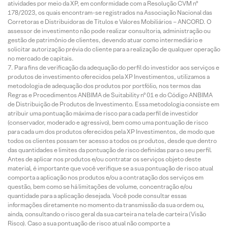
atividades por meio da XP, em conformidade com a Resolução CVM nº
178/2023, os quais encontram-se registrados na Associação Nacional das
Corretoras e Distribuidoras de Títulos e Valores Mobiliários – ANCORD. O
assessor de investimento não pode realizar consultoria, administração ou
gestão de patrimônio de clientes, devendo atuar como intermediário e
solicitar autorização prévia do cliente para a realização de qualquer operação
no mercado de capitais.
Para fins de verificação da adequação do perfil do investidor aos serviços e
produtos de investimento oferecidos pela XP Investimentos, utilizamos a
metodologia de adequação dos produtos por portfólio, nos termos das
Regras e Procedimentos ANBIMA de Suitability nº 01 e do Código ANBIMA
de Distribuição de Produtos de Investimento. Essa metodologia consiste em
atribuir uma pontuação máxima de risco para cada perfil de investidor
(conservador, moderado e agressivo), bem como uma pontuação de risco
para cada um dos produtos oferecidos pela XP Investimentos, de modo que
todos os clientes possam ter acesso a todos os produtos, desde que dentro
das quantidades e limites da pontuação de risco definidas para o seu perfil.
Antes de aplicar nos produtos e/ou contratar os serviços objeto deste
material, é importante que você verifique se a sua pontuação de risco atual
comporta a aplicação nos produtos e/ou a contratação dos serviços em
questão, bem como se há limitações de volume, concentração e/ou
quantidade para a aplicação desejada. Você pode consultar essas
informações diretamente no momento da transmissão da sua ordem ou,
ainda, consultando o risco geral da sua carteira na tela de carteira (Visão
Risco). Caso a sua pontuação de risco atual não comporte a