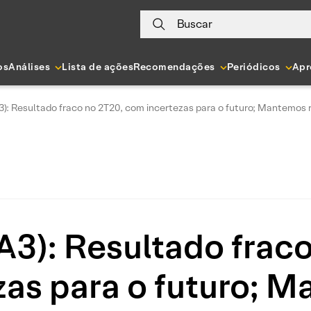
Buscar
os
Análises
Lista de ações
Recomendações
Periódicos
Apr
3): Resultado fraco no 2T20, com incertezas para o futuro; Mantemo
A3): Resultado frac
zas para o futuro; 