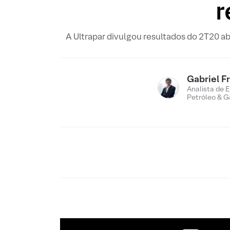
r
A Ultrapar divulgou resultados do 2T20 a
Gabriel F
Analista de E
Petróleo & G