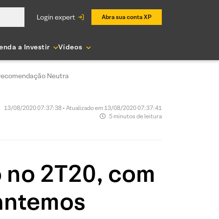
login expert
Abra sua conta XP
enda a Investir
Vídeos
s recomendação Neutra
13/08/2020 07:37:38 • Atualizado em 13/08/2020 07:37:41
5 minutos de leitura
o no 2T20, com
Mantemos