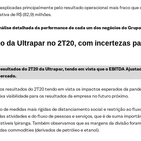
ão explicadas principalmente pelo resultado operacional mais fraco que
tiva de R$ (82,9) milhões.
nálise detalhada da performance de cada um dos negócios do Grupo
o da Ultrapar no 2T20, com incertezas p
sultados do 2T20 da Ultrapar, tendo em vista que o EBITDA Ajustad
mercado.
os resultados do 2T20 tendo em vista os impactos esperados da pan
xa visibilidade para os resultados da empresa no futuro próximo.
o de medidas mais rígidas de distanciamento social e restrição ao flu
s atividades e do fluxo de pessoas e serviços, que é de suma import
bustíveis Ipiranga. Também observamos que as margens da divisão for
das commodities (derivados de petróleo e etanol).