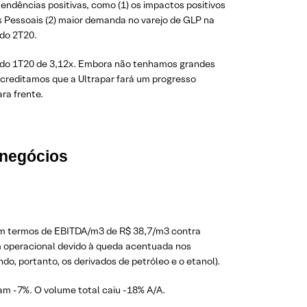
ndências positivas, como (1) os impactos positivos
 Pessoais (2) maior demanda no varejo de GLP na
do 2T20.
ei do 1T20 de 3,12x. Embora não tenhamos grandes
creditamos que a Ultrapar fará um progresso
ra frente.
 negócios
s em termos de EBITDA/m3 de R$ 38,7/m3 contra
m operacional devido à queda acentuada nos
o, portanto, os derivados de petróleo e o etanol).
am -7%. O volume total caiu -18% A/A.