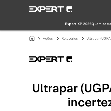
Expert XP 2026
Quem som
Ações
Relatórios
Ultrapar (UGPA
Ultrapar (UGP
incerte