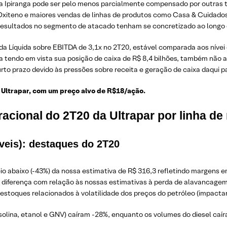
 Ipiranga pode ser pelo menos parcialmente compensado por outras te
Oxiteno e maiores vendas de linhas de produtos como Casa & Cuidados
resultados no segmento de atacado tenham se concretizado ao longo 
ida Líquida sobre EBITDA de 3,1x no 2T20, estável comparada aos nív
 tendo em vista sua posição de caixa de R$ 8,4 bilhões, também não a
rto prazo devido às pressões sobre receita e geração de caixa daqui pa
ltrapar, com um preço alvo de R$18/ação.
cional do 2T20 da Ultrapar por linha de
íveis): destaques do 2T20
eio abaixo (-43%) da nossa estimativa de R$ 316,3 refletindo margen
 a diferença com relação às nossas estimativas à perda de alavancage
stoques relacionados à volatilidade dos preços do petróleo (impactand
olina, etanol e GNV) caíram -28%, enquanto os volumes do diesel caír