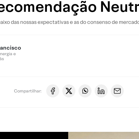
ecomendação Neut
baixo das nossas expectativas e as do consenso de mercad
rancisco
nergia e
ás
Compartilhar: