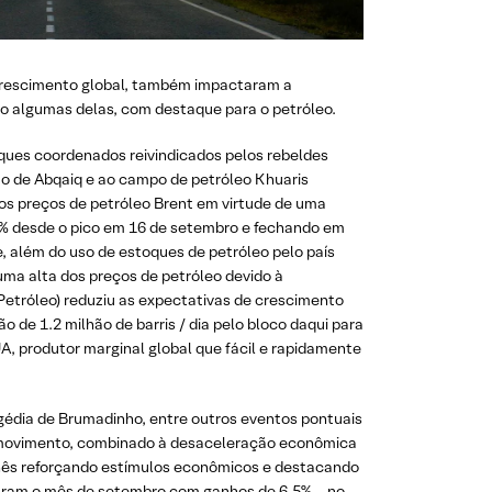
 crescimento global, também impactaram a
o algumas delas, com destaque para o petróleo.
aques coordenados reivindicados pelos rebeldes
o de Abqaiq e ao campo de petróleo Khuaris
os preços de petróleo Brent em virtude de uma
2% desde o pico em 16 de setembro e fechando em
, além do uso de estoques de petróleo pelo país
ma alta dos preços de petróleo devido à
Petróleo) reduziu as expectativas de crescimento
e 1.2 milhão de barris / dia pelo bloco daqui para
A, produtor marginal global que fácil e rapidamente
agédia de Brumadinho, entre outros eventos pontuais
al movimento, combinado à desaceleração econômica
inês reforçando estímulos econômicos e destacando
charam o mês de setembro com ganhos de 6,5% – no