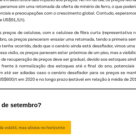
peramos sim uma retomada da oferta de minério de ferro, o que poderi
ciais e preocupações com o crescimento global. Contudo, esperamos v
e US$91,5/t).
 preços de celulose, com a celulose de fibra curta (representativa n
o, os preços pareceram ensaiar uma retomada, tendo a primeira se
enha ocorrido, dado que o cenário ainda está desafiador, vimos uma q
a visão, os preços parecem estar próximos de um piso, mas a visibil
o de recuperação de preços deve ser gradual, devido aos estoques ai
, frente à normalização dos estoques até o final do ano, potenci
dem até ser adiadas caso o cenário desafiador para os preços se m
 US$600/t em 2020 e no longo prazo (estável em relação à média de 20
e de setembro?
 volátil, mas alívios no horizonte