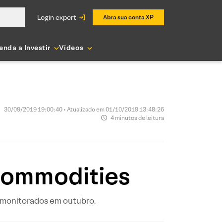
login expert
Abra sua conta XP
enda a Investir
Vídeos
30/09/2019 19:00:40 • Atualizado em 01/10/2019 13:48:26
4 minutos de leitura
Commodities
 monitorados em outubro.