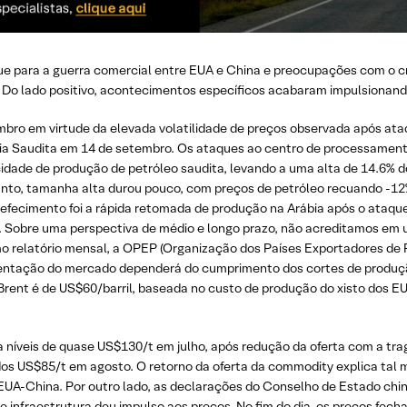
que para a guerra comercial entre EUA e China e preocupações com o
Do lado positivo, acontecimentos específicos acabaram impulsionand
mbro em virtude da elevada volatilidade de preços observada após at
bia Saudita em 14 de setembro. Os ataques ao centro de processament
idade de produção de petróleo saudita, levando a uma alta de 14.6% d
anto, tamanha alta durou pouco, com preços de petróleo recuando -1
refecimento foi a rápida retomada de produção na Arábia após o ataque
. Sobre uma perspectiva de médio e longo prazo, não acreditamos em u
o relatório mensal, a OPEP (Organização dos Países Exportadores de 
entação do mercado dependerá do cumprimento dos cortes de produção d
Brent é de US$60/barril, baseada no custo de produção do xisto dos EU
a níveis de quase US$130/t em julho, após redução da oferta com a tr
r dos US$85/t em agosto. O retorno da oferta da commodity explica t
EUA-China. Por outro lado, as declarações do Conselho de Estado ch
e infraestrutura deu impulso aos preços. No fim do dia, os preços fe