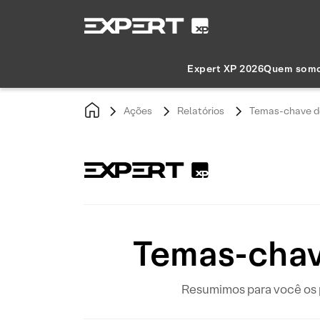
Expert XP 2026
Quem som
Ações
Relatórios
Temas-chave de
Temas-chav
Resumimos para você os 