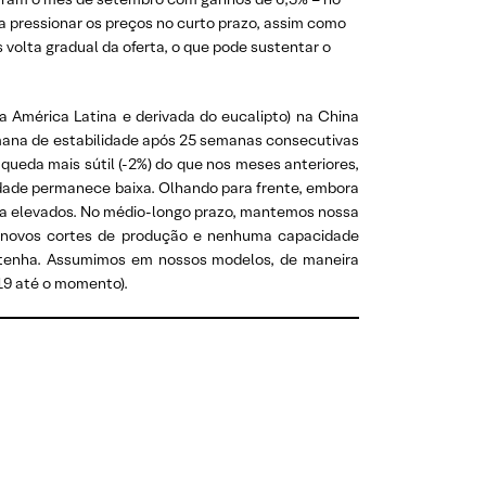
a pressionar os preços no curto prazo, assim como
olta gradual da oferta, o que pode sustentar o
a América Latina e derivada do eucalipto) na China
mana de estabilidade após 25 semanas consecutivas
ueda mais sútil (-2%) do que nos meses anteriores,
idade permanece baixa. Olhando para frente, embora
nda elevados. No médio-longo prazo, mantemos nossa
ais novos cortes de produção e nenhuma capacidade
antenha. Assumimos em nossos modelos, de maneira
19 até o momento).