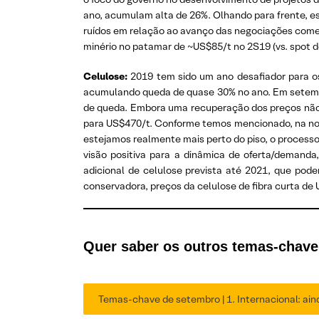
ano, acumulam alta de 26%. Olhando para frente, es
ruídos em relação ao avanço das negociações comer
minério no patamar de ~US$85/t no 2S19 (vs. spot d
Celulose:
2019 tem sido um ano desafiador para os
acumulando queda de quase 30% no ano. Em setembr
de queda. Embora uma recuperação dos preços não t
para US$470/t. Conforme temos mencionado, na noss
estejamos realmente mais perto do piso, o process
visão positiva para a dinâmica de oferta/demanda
adicional de celulose prevista até 2021, que po
conservadora, preços da celulose de fibra curta de
Quer saber os outros temas-chav
Temas-chave de setembro | 1. Internacional: ainda