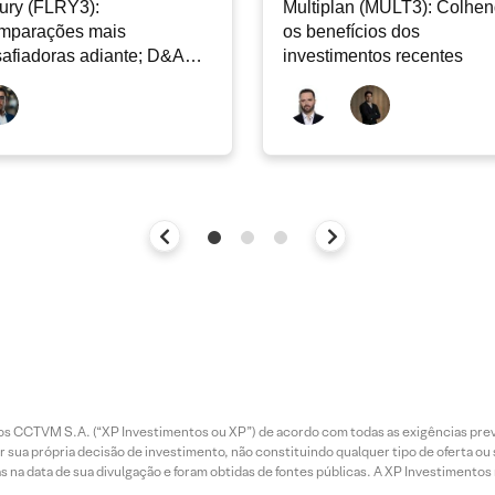
ury (FLRY3):
Multiplan (MULT3): Colhe
mparações mais
os benefícios dos
afiadoras adiante; D&A
investimentos recentes
e permanecer nos níveis
ais
entos CCTVM S.A. (“XP Investimentos ou XP”) de acordo com todas as exigências p
r sua própria decisão de investimento, não constituindo qualquer tipo de oferta ou
s na data de sua divulgação e foram obtidas de fontes públicas. A XP Investimentos