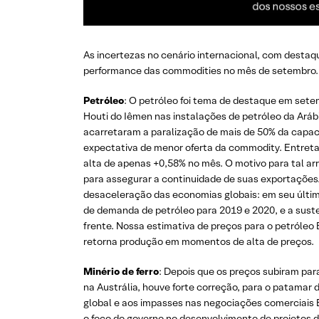
As incertezas no cenário internacional, com desta
performance das commodities no mês de setembro. 
Petróleo
: O petróleo foi tema de destaque em sete
Houti do Iêmen nas instalações de petróleo da Ará
acarretaram a paralização de mais de 50% da capac
expectativa de menor oferta da commodity. Entret
alta de apenas +0,58% no mês. O motivo para tal ar
para assegurar a continuidade de suas exportações
desaceleração das economias globais: em seu últim
de demanda de petróleo para 2019 e 2020, e a sust
frente. Nossa estimativa de preços para o petróleo 
retorna produção em momentos de alta de preços.
Minério de ferro
: Depois que os preços subiram par
na Austrália, houve forte correção, para o patama
global e aos impasses nas negociações comerciais 
o foco do governo no desenvolvimento de projetos d