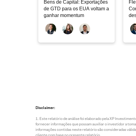
Bens de Capital: Exportações
Fle
de GTD para os EUA voltam a
Co
ganhar momentum
des
dev
atu
Disclaimer:
Este relatório de análise foi elaborado pela XP Investim
fornecer informações que possam auxiliar o investidor a toma
informações contidas neste relatório são consideradas válida
cliente com base no presente relatório.