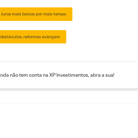
Juros mais baixos por mais tempo
 obstáculos, reformas avançam
inda não tem conta na XP Investimentos, abra a sua!