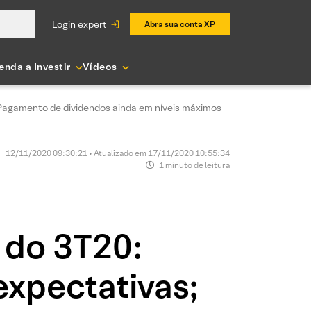
login expert
Abra sua conta XP
enda a Investir
Vídeos
 Pagamento de dividendos ainda em níveis máximos
12/11/2020 09:30:21 • Atualizado em 17/11/2020 10:55:34
1 minuto de leitura
 do 3T20:
expectativas;