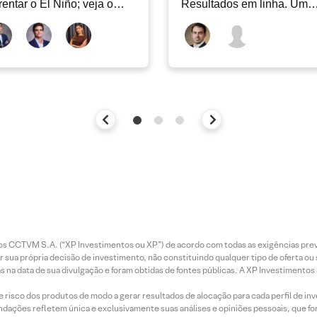
rentar o El Niño; veja o
Resultados em linha. Um
ar Energia XP | Agosto
novo capítulo à frente
entos CCTVM S.A. (“XP Investimentos ou XP”) de acordo com todas as exigências p
r sua própria decisão de investimento, não constituindo qualquer tipo de oferta ou
s na data de sua divulgação e foram obtidas de fontes públicas. A XP Investimentos
e risco dos produtos de modo a gerar resultados de alocação para cada perfil de inv
mendações refletem única e exclusivamente suas análises e opiniões pessoais, que 