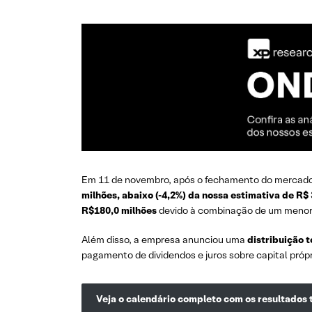
Em 11 de novembro, após o fechamento do mercado
milhões, abaixo (-4,2%) da nossa estimativa de R$
R$180,0 milhões
devido à combinação de um menor r
Além disso, a empresa anunciou uma
distribuição t
pagamento de dividendos e juros sobre capital próp
Veja o calendário completo com os resultados 