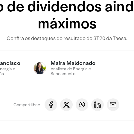
de dividendos aind
máximos
Confira os destaques do resultado do 3T20 da Taesa:
rancisco
Maíra Maldonado
nergia e
Analista de Energia e
ás
Saneamento
Compartilhar: