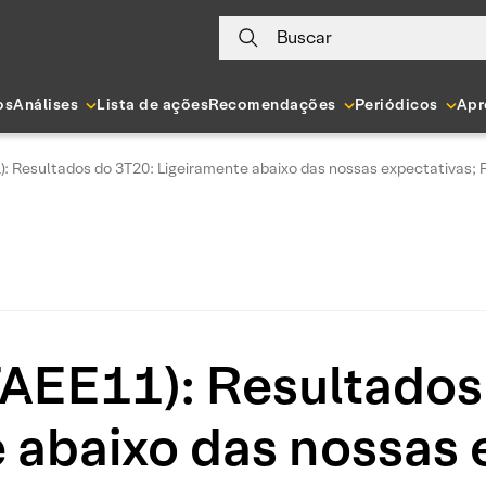
Buscar
os
Análises
Lista de ações
Recomendações
Periódicos
Apr
: Resultados do 3T20: Ligeiramente abaixo das nossas expectativas;
AEE11): Resultados
 abaixo das nossas 