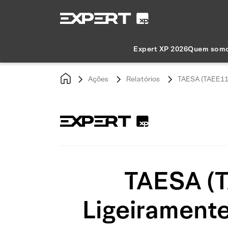
Expert XP 2026
Quem som
Ações
Relatórios
TAESA (TAEE11)
TAESA (T
Ligeiramente