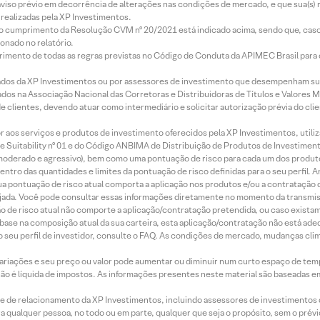
aviso prévio em decorrência de alterações nas condições de mercado, e que sua(s)
realizadas pela XP Investimentos.
lo cumprimento da Resolução CVM nº 20/2021 está indicado acima, sendo que, caso 
onado no relatório.
imento de todas as regras previstas no Código de Conduta da APIMEC Brasil para o 
ados da XP Investimentos ou por assessores de investimento que desempenham sua
os na Associação Nacional das Corretoras e Distribuidoras de Títulos e Valores 
de clientes, devendo atuar como intermediário e solicitar autorização prévia do cl
idor aos serviços e produtos de investimento oferecidos pela XP Investimentos, uti
 Suitability nº 01 e do Código ANBIMA de Distribuição de Produtos de Investimen
r, moderado e agressivo), bem como uma pontuação de risco para cada um dos produ
ntro das quantidades e limites da pontuação de risco definidas para o seu perfil. A
 sua pontuação de risco atual comporta a aplicação nos produtos e/ou a contratação
jada. Você pode consultar essas informações diretamente no momento da transmissã
ação de risco atual não comporte a aplicação/contratação pretendida, ou caso exista
m base na composição atual da sua carteira, esta aplicação/contratação não está ad
 seu perfil de investidor, consulte o FAQ. As condições de mercado, mudanças cl
 variações e seu preço ou valor pode aumentar ou diminuir num curto espaço de t
 não é líquida de impostos. As informações presentes neste material são baseadas e
rede de relacionamento da XP Investimentos, incluindo assessores de investimentos
ara qualquer pessoa, no todo ou em parte, qualquer que seja o propósito, sem o pr