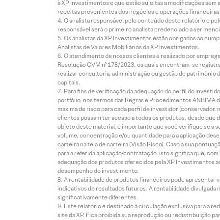
à XP Investimentos e que estão sujeitas a modificações sem 
receitas provenientes dos negócios e operações financeiras 
O analista responsável pelo conteúdo deste relatório e pe
responsável será o primeiro analista credenciado a ser menci
Os analistas da XP Investimentos estão obrigados ao cumpr
Analistas de Valores Mobiliários da XP Investimentos.
O atendimento de nossos clientes é realizado por empreg
Resolução CVM nº 178/2023, os quais encontram-se registrad
realizar consultoria, administração ou gestão de patrimônio 
capitais.
Para fins de verificação da adequação do perfil do invest
portfólio, nos termos das Regras e Procedimentos ANBIMA de
máxima de risco para cada perfil de investidor (conservado
clientes possam ter acesso a todos os produtos, desde que de
objeto deste material, é importante que você verifique se a
volume, concentração e/ou quantidade para a aplicação dese
carteira na tela de carteira (Visão Risco). Caso a sua pontu
para a referida aplicação/contratação, isto significa que, co
adequação dos produtos oferecidos pela XP Investimentos ao
desempenho do investimento.
A rentabilidade de produtos financeiros pode apresentar
indicativos de resultados futuros. A rentabilidade divulgada
significativamente diferentes.
Este relatório é destinado à circulação exclusiva para a 
site da XP. Fica proibida sua reprodução ou redistribuição p