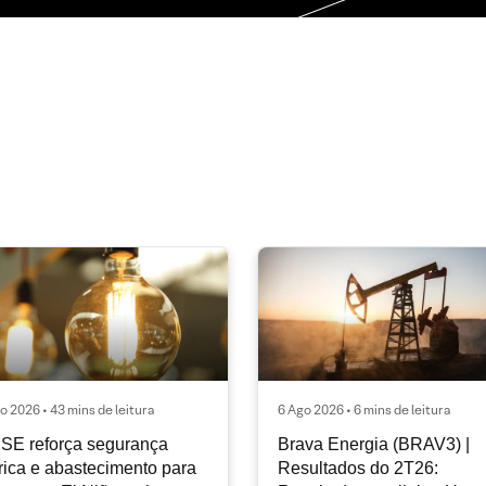
o 2026 • 43 mins de leitura
6 Ago 2026 • 6 mins de leitura
SE reforça segurança
Brava Energia (BRAV3) |
rica e abastecimento para
Resultados do 2T26: