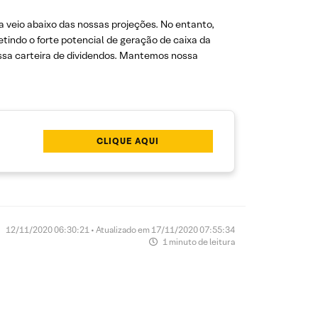
 veio abaixo das nossas projeções. No entanto,
indo o forte potencial de geração de caixa da
ssa carteira de dividendos. Mantemos nossa
CLIQUE AQUI
12/11/2020 06:30:21 • Atualizado em 17/11/2020 07:55:34
1 minuto de leitura