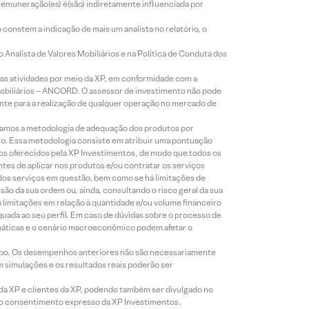
 remuneração(es) é(são) indiretamente influenciada por
constem a indicação de mais um analista no relatório, o
Analista de Valores Mobiliários e na Política de Conduta dos
s atividades por meio da XP, em conformidade com a
Mobiliários – ANCORD. O assessor de investimento não pode
iente para a realização de qualquer operação no mercado de
lizamos a metodologia de adequação dos produtos por
to. Essa metodologia consiste em atribuir uma pontuação
tos oferecidos pela XP Investimentos, de modo que todos os
ntes de aplicar nos produtos e/ou contratar os serviços
 dos serviços em questão, bem como se há limitações de
o da sua ordem ou, ainda, consultando o risco geral da sua
m limitações em relação à quantidade e/ou volume financeiro
equada ao seu perfil. Em caso de dúvidas sobre o processo de
imáticas e o cenário macroeconômico podem afetar o
empo. Os desempenhos anteriores não são necessariamente
m simulações e os resultados reais poderão ser
 da XP e clientes da XP, podendo também ser divulgado no
évio consentimento expresso da XP Investimentos.