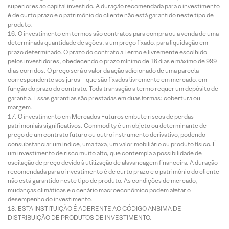
superiores ao capital investido. A duração recomendada para o investimento
é de curto prazo e o patrimônio do cliente não está garantido neste tipo de
produto.
O investimento em termos são contratos para compra ou a venda de uma
determinada quantidade de ações, a um preço fixado, para liquidação em
prazo determinado. O prazo do contrato a Termo é livremente escolhido
pelos investidores, obedecendo o prazo mínimo de 16 dias e máximo de 999
dias corridos. O preço será o valor da ação adicionado de uma parcela
correspondente aos juros – que são fixados livremente em mercado, em
função do prazo do contrato. Toda transação a termo requer um depósito de
garantia. Essas garantias são prestadas em duas formas: cobertura ou
margem.
O investimento em Mercados Futuros embute riscos de perdas
patrimoniais significativos. Commodity é um objeto ou determinante de
preço de um contrato futuro ou outro instrumento derivativo, podendo
consubstanciar um índice, uma taxa, um valor mobiliário ou produto físico. É
um investimento de risco muito alto, que contempla a possibilidade de
oscilação de preço devido à utilização de alavancagem financeira. A duração
recomendada para o investimento é de curto prazo e o patrimônio do cliente
não está garantido neste tipo de produto. As condições de mercado,
mudanças climáticas e o cenário macroeconômico podem afetar o
desempenho do investimento.
ESTA INSTITUIÇÃO É ADERENTE AO CÓDIGO ANBIMA DE
DISTRIBUIÇÃO DE PRODUTOS DE INVESTIMENTO.