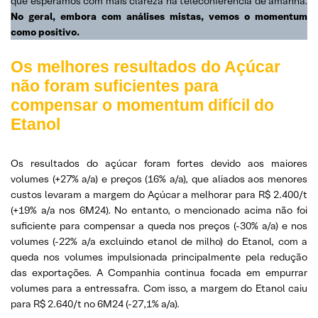
que esperamos com mais clareza na teleconferência de amanhã.
No geral, embora com análises mistas, vemos o momentum
como positivo.
Os melhores resultados do Açúcar
não foram suficientes para
compensar o momentum difícil do
Etanol
Os resultados do açúcar foram fortes devido aos maiores
volumes (+27% a/a) e preços (16% a/a), que aliados aos menores
custos levaram a margem do Açúcar a melhorar para R$ 2.400/t
(+19% a/a nos 6M24). No entanto, o mencionado acima não foi
suficiente para compensar a queda nos preços (-30% a/a) e nos
volumes (-22% a/a excluindo etanol de milho) do Etanol, com a
queda nos volumes impulsionada principalmente pela redução
das exportações. A Companhia continua focada em empurrar
volumes para a entressafra. Com isso, a margem do Etanol caiu
para R$ 2.640/t no 6M24 (-27,1% a/a).