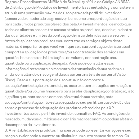
Regras e Procedimentos ANBIMA de Suitability nº 01 e do Código ANBIMA
de Distribuição de Produtos de Investimento. Essa metodologia consiste em
atribuir uma pontuação máxima de risco para cada perfil de investidor
(conservador, moderado e agressivo), bem como uma pontuação de risco
para cada um dos produtos oferecidos pela XP Investimentos, de modo que
todos os clientes possam ter acesso a todos os produtos, desde que dentro
das quantidades e limites da pontuação de risco definidas para o seu perfil.
Antes de aplicar nos produtos e/ou contratar os serviços objeto deste
material, é importante que você verifique se a sua pontuação de risco atual
comporta a aplicação nos produtos e/ou a contratação dos serviços em
questão, bem como se há limitações de volume, concentração e/ou
quantidade para a aplicação desejada. Você pode consultar essas
informações diretamente no momento da transmissão da sua ordem ou,
ainda, consultando o risco geral da sua carteira na tela de carteira (Visão
Risco). Caso a sua pontuação de risco atual não comporte a
aplicação/contratação pretendida, ou caso existam limitações em relação à
quantidade e/ou volume financeiro para a referida aplicação/contratação, isto
significa que, com base na composição atual da sua carteira, esta
aplicação/contratação não está adequada ao seu perfil. Em caso de dúvidas
sobre o processo de adequação dos produtos oferecidos pela XP
Investimentos ao seu perfil de investidor, consulte o FAQ. As condições de
mercado, mudanças climáticas e o cenário macroeconômico podem afetar o
desempenho do investimento.
A rentabilidade de produtos financeiros pode apresentar variações e seu
preço ou valor pode aumentar ou diminuir num curto espaço de tempo. Os