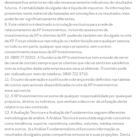
desempenhos anteriores não são necessariamente indicativos de resultados
futuros. A rentabilidade divulgada não é líquida de impostos. As informações
presentes neste material são baseadas em simulações e os resultados reais
poderão ser significativamente diferentes.
Este relatório é destinado à circulação exclusiva para a rede de
relacionamento da XP Investimentos, incluindo assessores de
investimentos da XP e clientes da XP, podendo também ser divulgado no site
da XP. Fica proibida sua reprodução ou redistribuição para qualquer pessoa,
no todo ou em parte, qualquer que seja o propósito, sem o prévio
consentimento expresso da XP Investimentos.
0800 77 20202. A Ouvidoria da XP Investimentos tem a missão de servir
de canal de contato sempre que os clientes que não se sentirem satisfeitos
com as soluções dadas pela empresa aos seus problemas. O contato pode
ser realizado por meio do telefone: 0800 722 3710.
O custo da operação e a política de cobrança estão definidos nas tabelas
de custos operacionais disponibilizadas no site da XP Investimentos:
www.xpi.com.br.
A XP Investimentos se exime de qualquer responsabilidade por quaisquer
prejuízos, diretos ou indiretos, que venham a decorrer da utilização deste
relatório ou seu conteúdo.
A Avaliação Técnica e a Avaliação de Fundamentos seguem diferentes
metodologias de análise. A Análise Técnica é executada seguindo conceitos
como tendência, suporte, resistência, candles, volumes, médias móveis
entre outros. Já a Análise Fundamentalista utiliza como informação os
resultados divulgados pelas companhias emissoras e suas projeções. Desta