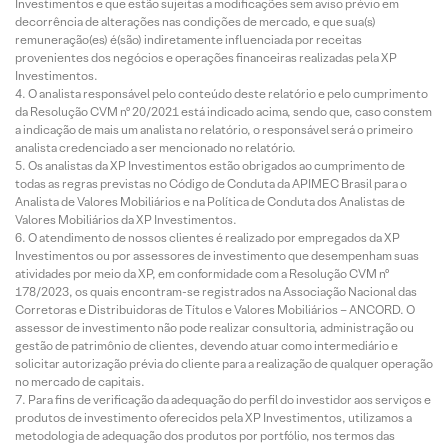
Investimentos e que estão sujeitas a modificações sem aviso prévio em
decorrência de alterações nas condições de mercado, e que sua(s)
remuneração(es) é(são) indiretamente influenciada por receitas
provenientes dos negócios e operações financeiras realizadas pela XP
Investimentos.
O analista responsável pelo conteúdo deste relatório e pelo cumprimento
da Resolução CVM nº 20/2021 está indicado acima, sendo que, caso constem
a indicação de mais um analista no relatório, o responsável será o primeiro
analista credenciado a ser mencionado no relatório.
Os analistas da XP Investimentos estão obrigados ao cumprimento de
todas as regras previstas no Código de Conduta da APIMEC Brasil para o
Analista de Valores Mobiliários e na Política de Conduta dos Analistas de
Valores Mobiliários da XP Investimentos.
O atendimento de nossos clientes é realizado por empregados da XP
Investimentos ou por assessores de investimento que desempenham suas
atividades por meio da XP, em conformidade com a Resolução CVM nº
178/2023, os quais encontram-se registrados na Associação Nacional das
Corretoras e Distribuidoras de Títulos e Valores Mobiliários – ANCORD. O
assessor de investimento não pode realizar consultoria, administração ou
gestão de patrimônio de clientes, devendo atuar como intermediário e
solicitar autorização prévia do cliente para a realização de qualquer operação
no mercado de capitais.
Para fins de verificação da adequação do perfil do investidor aos serviços e
produtos de investimento oferecidos pela XP Investimentos, utilizamos a
metodologia de adequação dos produtos por portfólio, nos termos das