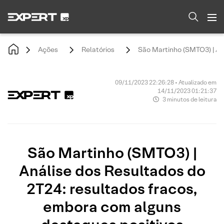
Ações
Relatórios
São Martinho (SMTO3) | An
09/11/2023 22:26:28 • Atualizado em
14/11/2023 01:21:37
3 minutos de leitura
São Martinho (SMTO3) |
Análise dos Resultados do
2T24: resultados fracos,
embora com alguns