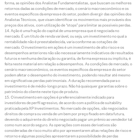
forma, as opiniões dos Analistas Fundamentalistas, que buscam os melhores
retornos dadas as condições de mercado, o cenário macroeconômico e os
eventos específicos da empresa e do setor, podem divergir das opiniões dos
Analistas Técnicos, que visam identificar os movimentos mais prováveis dos
preços dos ativos, com utilização de “stops” para limitar as possíveis perdas.
Ação é uma fração do capital de uma empresa que é negociada no
mercado. É um título de renda variável, ou seja, um investimento no qual a
rentabilidade não é preestabelecida, varia conforme as cotações de
mercado. O investimento em ações é um investimento de alto risco e os
desempenhos anteriores não são necessariamente indicativos de resultados
futuros e nenhuma declaração ou garantia, de forma expressa ou implícita, é
feita neste material em relação a desempenhos. As condições de mercado, o
cenário macroeconômico, os eventos específicos da empresa e do setor
podem afetar o desempenho do investimento, podendo resultar até mesmo
em significativas perdas patrimoniais. A duração recomendada para o
investimento é de médio-longo prazo. Não há quaisquer garantias sobre o
patrimônio do cliente neste tipo de produto.
O investimento em opções é preferencialmente indicado para
investidores de perfil agressivo, de acordo com a política de suitability
praticada pela XP Investimentos. No mercado de opções, são negociados
direitos de compra ou venda de um bem por preço fixado em data futura,
devendo o adquirente do direito negociado pagar um prêmio ao vendedor tal
como num acordo seguro. As operações com esses derivativos são
consideradas de risco muito alto por apresentarem altas relações de risco e
retorno e algumas posições apresentarem a possibilidade de perdas