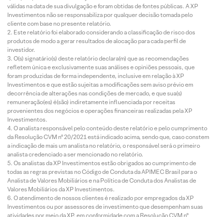
válidas na data de sua divulgação e foram obtidas de fontes públicas. A XP
Investimentos não se responsabiliza por qualquer decisão tomada pelo
cliente com base no presente relatório.
Este relatório foi elaborado considerando a classificação de risco dos
produtos de modo a gerar resultados de alocação para cada perfil de
investidor.
O(s) signatário(s) deste relatório declara(m) que as recomendações
refletem única e exclusivamente suas análises e opiniões pessoais, que
foram produzidas de forma independente, inclusive em relação à XP
Investimentos e que estão sujeitas a modificações sem aviso prévio em
decorrência de alterações nas condições de mercado, e que sua(s)
remuneração(es) é(são) indiretamente influenciada por receitas
provenientes dos negócios e operações financeiras realizadas pela XP
Investimentos.
O analista responsável pelo conteúdo deste relatório e pelo cumprimento
da Resolução CVM nº 20/2021 está indicado acima, sendo que, caso constem
a indicação de mais um analista no relatório, o responsável será o primeiro
analista credenciado a ser mencionado no relatório.
Os analistas da XP Investimentos estão obrigados ao cumprimento de
todas as regras previstas no Código de Conduta da APIMEC Brasil para o
Analista de Valores Mobiliários e na Política de Conduta dos Analistas de
Valores Mobiliários da XP Investimentos.
O atendimento de nossos clientes é realizado por empregados da XP
Investimentos ou por assessores de investimento que desempenham suas
atividades por meio da XP, em conformidade com a Resolução CVM nº