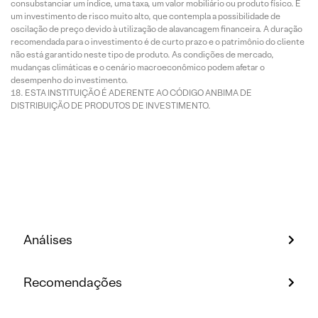
consubstanciar um índice, uma taxa, um valor mobiliário ou produto físico. É
um investimento de risco muito alto, que contempla a possibilidade de
oscilação de preço devido à utilização de alavancagem financeira. A duração
recomendada para o investimento é de curto prazo e o patrimônio do cliente
não está garantido neste tipo de produto. As condições de mercado,
mudanças climáticas e o cenário macroeconômico podem afetar o
desempenho do investimento.
ESTA INSTITUIÇÃO É ADERENTE AO CÓDIGO ANBIMA DE
DISTRIBUIÇÃO DE PRODUTOS DE INVESTIMENTO.
Análises
Recomendações