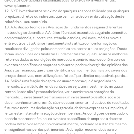
de custos operacionais disponibilizadas no site da XP Investimentos:
www.xpi.com.br.
A XP Investimentos se exime de qualquer responsabilidade por quaisquer
prejuízos, diretos ou indiretos, que venham a decorrer da utilização deste
relatório ou seu conteúdo.
A Avaliação Técnica e a Avaliação de Fundamentos seguem diferentes
metodologias de análise. A Análise Técnica é executada seguindo conceitos
como tendência, suporte, resistência, candles, volumes, médias móveis
entre outros. Já a Análise Fundamentalista utiliza como informação os
resultados divulgados pelas companhias emissoras e suas projeções. Desta
forma, as opiniões dos Analistas Fundamentalistas, que buscam os melhores
retornos dadas as condições de mercado, o cenário macroeconômico e os
eventos específicos da empresa e do setor, podem divergir das opiniões dos
Analistas Técnicos, que visam identificar os movimentos mais prováveis dos
preços dos ativos, com utilização de “stops” para limitar as possíveis perdas.
Ação é uma fração do capital de uma empresa que é negociada no
mercado. É um título de renda variável, ou seja, um investimento no qual a
rentabilidade não é preestabelecida, varia conforme as cotações de
mercado. O investimento em ações é um investimento de alto risco e os
desempenhos anteriores não são necessariamente indicativos de resultados
futuros e nenhuma declaração ou garantia, de forma expressa ou implícita, é
feita neste material em relação a desempenhos. As condições de mercado, o
cenário macroeconômico, os eventos específicos da empresa e do setor
podem afetar o desempenho do investimento, podendo resultar até mesmo
em significativas perdas patrimoniais. A duração recomendada para o