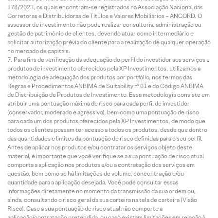
178/2023, os quais encontram-se registrados na Associação Nacional das
Corretoras e Distribuidoras de Títulos e Valores Mobiliários – ANCORD. O
assessor de investimento não pode realizar consultoria, administração ou
gestão de patrimônio de clientes, devendo atuar como intermediário e
solicitar autorização prévia do cliente para a realização de qualquer operação
no mercado de capitais.
Para fins de verificação da adequação do perfil do investidor aos serviços e
produtos de investimento oferecidos pela XP Investimentos, utilizamos a
metodologia de adequação dos produtos por portfólio, nos termos das
Regras e Procedimentos ANBIMA de Suitability nº 01 e do Código ANBIMA
de Distribuição de Produtos de Investimento. Essa metodologia consiste em
atribuir uma pontuação máxima de risco para cada perfil de investidor
(conservador, moderado e agressivo), bem como uma pontuação de risco
para cada um dos produtos oferecidos pela XP Investimentos, de modo que
todos os clientes possam ter acesso a todos os produtos, desde que dentro
das quantidades e limites da pontuação de risco definidas para o seu perfil.
Antes de aplicar nos produtos e/ou contratar os serviços objeto deste
material, é importante que você verifique se a sua pontuação de risco atual
comporta a aplicação nos produtos e/ou a contratação dos serviços em
questão, bem como se há limitações de volume, concentração e/ou
quantidade para a aplicação desejada. Você pode consultar essas
informações diretamente no momento da transmissão da sua ordem ou,
ainda, consultando o risco geral da sua carteira na tela de carteira (Visão
Risco). Caso a sua pontuação de risco atual não comporte a
aplicação/contratação pretendida, ou caso existam limitações em relação à