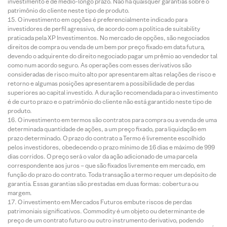
investimento é de médio-longo prazo. Não há quaisquer garantias sobre o
patrimônio do cliente neste tipo de produto.
O investimento em opções é preferencialmente indicado para
investidores de perfil agressivo, de acordo com a política de suitability
praticada pela XP Investimentos. No mercado de opções, são negociados
direitos de compra ou venda de um bem por preço fixado em data futura,
devendo o adquirente do direito negociado pagar um prêmio ao vendedor tal
como num acordo seguro. As operações com esses derivativos são
consideradas de risco muito alto por apresentarem altas relações de risco e
retorno e algumas posições apresentarem a possibilidade de perdas
superiores ao capital investido. A duração recomendada para o investimento
é de curto prazo e o patrimônio do cliente não está garantido neste tipo de
produto.
O investimento em termos são contratos para compra ou a venda de uma
determinada quantidade de ações, a um preço fixado, para liquidação em
prazo determinado. O prazo do contrato a Termo é livremente escolhido
pelos investidores, obedecendo o prazo mínimo de 16 dias e máximo de 999
dias corridos. O preço será o valor da ação adicionado de uma parcela
correspondente aos juros – que são fixados livremente em mercado, em
função do prazo do contrato. Toda transação a termo requer um depósito de
garantia. Essas garantias são prestadas em duas formas: cobertura ou
margem.
O investimento em Mercados Futuros embute riscos de perdas
patrimoniais significativos. Commodity é um objeto ou determinante de
preço de um contrato futuro ou outro instrumento derivativo, podendo