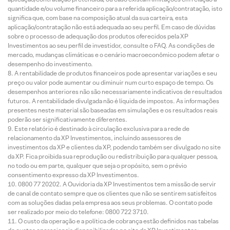
quantidade e/ou volume financeiro para a referida aplicação/contratação, isto
significa que, com base na composição atual da sua carteira, esta
aplicação/contratação não está adequada ao seu perfil. Em caso de dúvidas
sobre o processo de adequação dos produtos oferecidos pela XP
Investimentos ao seu perfil de investidor, consulte o FAQ. As condições de
mercado, mudanças climáticas e o cenário macroeconômico podem afetar o
desempenho do investimento.
A rentabilidade de produtos financeiros pode apresentar variações e seu
preço ou valor pode aumentar ou diminuir num curto espaço de tempo. Os
desempenhos anteriores não são necessariamente indicativos de resultados
futuros. A rentabilidade divulgada não é líquida de impostos. As informações
presentes neste material são baseadas em simulações e os resultados reais
poderão ser significativamente diferentes.
Este relatório é destinado à circulação exclusiva para a rede de
relacionamento da XP Investimentos, incluindo assessores de
investimentos da XP e clientes da XP, podendo também ser divulgado no site
da XP. Fica proibida sua reprodução ou redistribuição para qualquer pessoa,
no todo ou em parte, qualquer que seja o propósito, sem o prévio
consentimento expresso da XP Investimentos.
0800 77 20202. A Ouvidoria da XP Investimentos tem a missão de servir
de canal de contato sempre que os clientes que não se sentirem satisfeitos
com as soluções dadas pela empresa aos seus problemas. O contato pode
ser realizado por meio do telefone: 0800 722 3710.
O custo da operação e a política de cobrança estão definidos nas tabelas