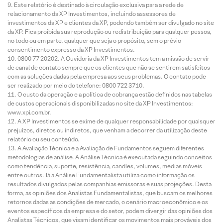
Este relatório é destinado à circulação exclusiva para a rede de
relacionamento da XP Investimentos, incluindo assessores de
investimentos da XP e clientes da XP, podendo também ser divulgado no site
da XP. Fica proibida sua reprodução ou redistribuição para qualquer pessoa,
no todo ou em parte, qualquer que seja o propósito, sem o prévio
consentimento expresso da XP Investimentos.
0800 77 20202. A Ouvidoria da XP Investimentos tem a missão de servir
de canal de contato sempre que os clientes que não se sentirem satisfeitos
com as soluções dadas pela empresa aos seus problemas. O contato pode
ser realizado por meio do telefone: 0800 722 3710.
O custo da operação e a política de cobrança estão definidos nas tabelas
de custos operacionais disponibilizadas no site da XP Investimentos:
www.xpi.com.br.
A XP Investimentos se exime de qualquer responsabilidade por quaisquer
prejuízos, diretos ou indiretos, que venham a decorrer da utilização deste
relatório ou seu conteúdo.
A Avaliação Técnica e a Avaliação de Fundamentos seguem diferentes
metodologias de análise. A Análise Técnica é executada seguindo conceitos
como tendência, suporte, resistência, candles, volumes, médias móveis
entre outros. Já a Análise Fundamentalista utiliza como informação os
resultados divulgados pelas companhias emissoras e suas projeções. Desta
forma, as opiniões dos Analistas Fundamentalistas, que buscam os melhores
retornos dadas as condições de mercado, o cenário macroeconômico e os
eventos específicos da empresa e do setor, podem divergir das opiniões dos
Analistas Técnicos, que visam identificar os movimentos mais prováveis dos