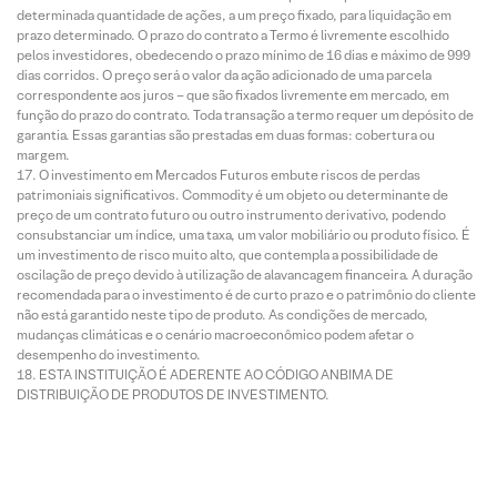
determinada quantidade de ações, a um preço fixado, para liquidação em
prazo determinado. O prazo do contrato a Termo é livremente escolhido
pelos investidores, obedecendo o prazo mínimo de 16 dias e máximo de 999
dias corridos. O preço será o valor da ação adicionado de uma parcela
correspondente aos juros – que são fixados livremente em mercado, em
função do prazo do contrato. Toda transação a termo requer um depósito de
garantia. Essas garantias são prestadas em duas formas: cobertura ou
margem.
O investimento em Mercados Futuros embute riscos de perdas
patrimoniais significativos. Commodity é um objeto ou determinante de
preço de um contrato futuro ou outro instrumento derivativo, podendo
consubstanciar um índice, uma taxa, um valor mobiliário ou produto físico. É
um investimento de risco muito alto, que contempla a possibilidade de
oscilação de preço devido à utilização de alavancagem financeira. A duração
recomendada para o investimento é de curto prazo e o patrimônio do cliente
não está garantido neste tipo de produto. As condições de mercado,
mudanças climáticas e o cenário macroeconômico podem afetar o
desempenho do investimento.
ESTA INSTITUIÇÃO É ADERENTE AO CÓDIGO ANBIMA DE
DISTRIBUIÇÃO DE PRODUTOS DE INVESTIMENTO.