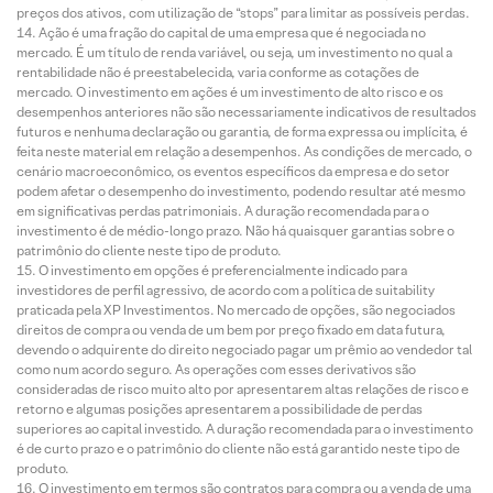
preços dos ativos, com utilização de “stops” para limitar as possíveis perdas.
Ação é uma fração do capital de uma empresa que é negociada no
mercado. É um título de renda variável, ou seja, um investimento no qual a
rentabilidade não é preestabelecida, varia conforme as cotações de
mercado. O investimento em ações é um investimento de alto risco e os
desempenhos anteriores não são necessariamente indicativos de resultados
futuros e nenhuma declaração ou garantia, de forma expressa ou implícita, é
feita neste material em relação a desempenhos. As condições de mercado, o
cenário macroeconômico, os eventos específicos da empresa e do setor
podem afetar o desempenho do investimento, podendo resultar até mesmo
em significativas perdas patrimoniais. A duração recomendada para o
investimento é de médio-longo prazo. Não há quaisquer garantias sobre o
patrimônio do cliente neste tipo de produto.
O investimento em opções é preferencialmente indicado para
investidores de perfil agressivo, de acordo com a política de suitability
praticada pela XP Investimentos. No mercado de opções, são negociados
direitos de compra ou venda de um bem por preço fixado em data futura,
devendo o adquirente do direito negociado pagar um prêmio ao vendedor tal
como num acordo seguro. As operações com esses derivativos são
consideradas de risco muito alto por apresentarem altas relações de risco e
retorno e algumas posições apresentarem a possibilidade de perdas
superiores ao capital investido. A duração recomendada para o investimento
é de curto prazo e o patrimônio do cliente não está garantido neste tipo de
produto.
O investimento em termos são contratos para compra ou a venda de uma