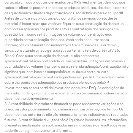
para cada um dos produtos oferecidos pela XP Investimentos, de modo que
todos os clientes possam ter acesso a todos os produtos, desde que dentro
das quantidades e limites da pontuação de risco definidas para o seu perfil.
Antes de aplicar nos produtos e/ou contratar os serviços objeto deste
material, é importante que você verifique se a sua pontuação de risco atual
comporta a aplicação nos produtos e/ou a contratação dos serviços em
questão, bem como se há limitações de volume, concentração e/ou
quantidade para a aplicação desejada. Você pode consultar essas
informações diretamente no momento da transmissão da sua ordem ou,
ainda, consultando o risco geral da sua carteira na tela de carteira (Visão
Risco). Caso a sua pontuação de risco atual não comporte a
aplicação/contratação pretendida, ou caso existam limitações em relação à
quantidade e/ou volume financeiro para a referida aplicação/contratação, isto
significa que, com base na composição atual da sua carteira, esta
aplicação/contratação não está adequada ao seu perfil. Em caso de dúvidas
sobre o processo de adequação dos produtos oferecidos pela XP
Investimentos ao seu perfil de investidor, consulte o FAQ. As condições de
mercado, mudanças climáticas e o cenário macroeconômico podem afetar o
desempenho do investimento.
A rentabilidade de produtos financeiros pode apresentar variações e seu
preço ou valor pode aumentar ou diminuir num curto espaço de tempo. Os
desempenhos anteriores não são necessariamente indicativos de resultados
futuros. A rentabilidade divulgada não é líquida de impostos. As informações
presentes neste material são baseadas em simulações e os resultados reais
poderão ser significativamente diferentes.