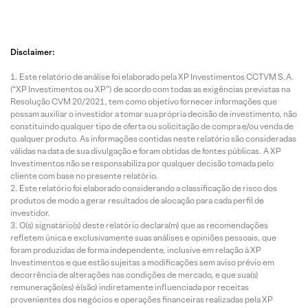
Disclaimer:
Este relatório de análise foi elaborado pela XP Investimentos CCTVM S.A.
(“XP Investimentos ou XP”) de acordo com todas as exigências previstas na
Resolução CVM 20/2021, tem como objetivo fornecer informações que
possam auxiliar o investidor a tomar sua própria decisão de investimento, não
constituindo qualquer tipo de oferta ou solicitação de compra e/ou venda de
qualquer produto. As informações contidas neste relatório são consideradas
válidas na data de sua divulgação e foram obtidas de fontes públicas. A XP
Investimentos não se responsabiliza por qualquer decisão tomada pelo
cliente com base no presente relatório.
Este relatório foi elaborado considerando a classificação de risco dos
produtos de modo a gerar resultados de alocação para cada perfil de
investidor.
O(s) signatário(s) deste relatório declara(m) que as recomendações
refletem única e exclusivamente suas análises e opiniões pessoais, que
foram produzidas de forma independente, inclusive em relação à XP
Investimentos e que estão sujeitas a modificações sem aviso prévio em
decorrência de alterações nas condições de mercado, e que sua(s)
remuneração(es) é(são) indiretamente influenciada por receitas
provenientes dos negócios e operações financeiras realizadas pela XP