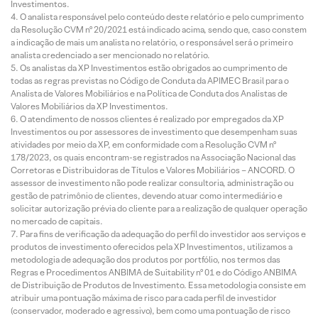
Investimentos.
O analista responsável pelo conteúdo deste relatório e pelo cumprimento
da Resolução CVM nº 20/2021 está indicado acima, sendo que, caso constem
a indicação de mais um analista no relatório, o responsável será o primeiro
analista credenciado a ser mencionado no relatório.
Os analistas da XP Investimentos estão obrigados ao cumprimento de
todas as regras previstas no Código de Conduta da APIMEC Brasil para o
Analista de Valores Mobiliários e na Política de Conduta dos Analistas de
Valores Mobiliários da XP Investimentos.
O atendimento de nossos clientes é realizado por empregados da XP
Investimentos ou por assessores de investimento que desempenham suas
atividades por meio da XP, em conformidade com a Resolução CVM nº
178/2023, os quais encontram-se registrados na Associação Nacional das
Corretoras e Distribuidoras de Títulos e Valores Mobiliários – ANCORD. O
assessor de investimento não pode realizar consultoria, administração ou
gestão de patrimônio de clientes, devendo atuar como intermediário e
solicitar autorização prévia do cliente para a realização de qualquer operação
no mercado de capitais.
Para fins de verificação da adequação do perfil do investidor aos serviços e
produtos de investimento oferecidos pela XP Investimentos, utilizamos a
metodologia de adequação dos produtos por portfólio, nos termos das
Regras e Procedimentos ANBIMA de Suitability nº 01 e do Código ANBIMA
de Distribuição de Produtos de Investimento. Essa metodologia consiste em
atribuir uma pontuação máxima de risco para cada perfil de investidor
(conservador, moderado e agressivo), bem como uma pontuação de risco