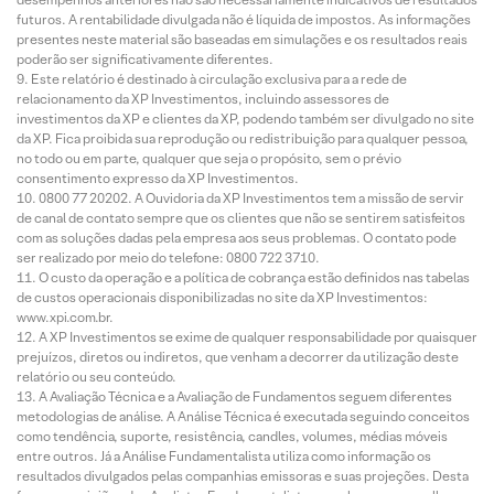
futuros. A rentabilidade divulgada não é líquida de impostos. As informações
presentes neste material são baseadas em simulações e os resultados reais
poderão ser significativamente diferentes.
Este relatório é destinado à circulação exclusiva para a rede de
relacionamento da XP Investimentos, incluindo assessores de
investimentos da XP e clientes da XP, podendo também ser divulgado no site
da XP. Fica proibida sua reprodução ou redistribuição para qualquer pessoa,
no todo ou em parte, qualquer que seja o propósito, sem o prévio
consentimento expresso da XP Investimentos.
0800 77 20202. A Ouvidoria da XP Investimentos tem a missão de servir
de canal de contato sempre que os clientes que não se sentirem satisfeitos
com as soluções dadas pela empresa aos seus problemas. O contato pode
ser realizado por meio do telefone: 0800 722 3710.
O custo da operação e a política de cobrança estão definidos nas tabelas
de custos operacionais disponibilizadas no site da XP Investimentos:
www.xpi.com.br.
A XP Investimentos se exime de qualquer responsabilidade por quaisquer
prejuízos, diretos ou indiretos, que venham a decorrer da utilização deste
relatório ou seu conteúdo.
A Avaliação Técnica e a Avaliação de Fundamentos seguem diferentes
metodologias de análise. A Análise Técnica é executada seguindo conceitos
como tendência, suporte, resistência, candles, volumes, médias móveis
entre outros. Já a Análise Fundamentalista utiliza como informação os
resultados divulgados pelas companhias emissoras e suas projeções. Desta