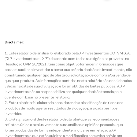
Disclaimer:
Este relatório de análise foi elaborado pela XP Investimentos CCTVM S.A.
(“XP Investimentos ou XP”) de acordo com todas as exigências previstas na
Resolução CVM 20/2021, tem como objetivo fornecer informações que
possam auxiliar o investidor a tomar sua própria decisão de investimento, não
constituindo qualquer tipo de oferta ou solicitação de compra e/ou venda de
qualquer produto. As informações contidas neste relatório são consideradas
válidas na data de sua divulgação e foram obtidas de fontes públicas. A XP
Investimentos não se responsabiliza por qualquer decisão tomada pelo
cliente com base no presente relatório.
Este relatório foi elaborado considerando a classificação de risco dos
produtos de modo a gerar resultados de alocação para cada perfil de
investidor.
O(s) signatário(s) deste relatório declara(m) que as recomendações
refletem única e exclusivamente suas análises e opiniões pessoais, que
foram produzidas de forma independente, inclusive em relação à XP
Investimentos e que estão sujeitas a modificações sem aviso prévio em