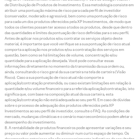
de Distribuição de Produtos de Investimento. Essa metodologia consiste em
atribuir uma pontuação máxima de risco para cada perfil de investidor
(conservador, moderado e agressivo), bem como uma pontuação de risco
para cada um dos produtos oferecidos pela XP Investimentos, de modo que
todos os clientes possam ter acesso a todos os produtos, desde que dentro
das quantidades e limites da pontuação de risco definidas para o seu perfil.
Antes de aplicar nos produtos e/ou contratar os serviços objeto deste
material, é importante que você verifique se a sua pontuação de risco atual
comporta a aplicação nos produtos e/ou a contratação dos serviços em
questão, bem como se há limitações de volume, concentração e/ou
quantidade para a aplicação desejada. Você pode consultar essas
informações diretamente no momento da transmissão da sua ordem ou,
ainda, consultando o risco geral da sua carteira na tela de carteira (Visão
Risco). Caso a sua pontuação de risco atual não comporte a
aplicação/contratação pretendida, ou caso existam limitações em relação à
quantidade e/ou volume financeiro para a referida aplicação/contratação, isto
significa que, com base na composição atual da sua carteira, esta
aplicação/contratação não está adequada ao seu perfil. Em caso de dúvidas
sobre o processo de adequação dos produtos oferecidos pela XP
Investimentos ao seu perfil de investidor, consulte o FAQ. As condições de
mercado, mudanças climáticas e o cenário macroeconômico podem afetar o
desempenho do investimento.
A rentabilidade de produtos financeiros pode apresentar variações e seu
preço ou valor pode aumentar ou diminuir num curto espaço de tempo. Os
desempenhos anteriores não são necessariamente indicativos de resultados