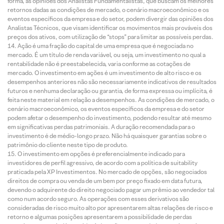
forma, as opiniões dos Analistas Fundamentalistas, que buscam os melhores
retornos dadas as condições de mercado, o cenário macroeconômico e os
eventos específicos da empresa e do setor, podem divergir das opiniões dos
Analistas Técnicos, que visam identificar os movimentos mais prováveis dos
preços dos ativos, com utilização de “stops” para limitar as possíveis perdas.
Ação é uma fração do capital de uma empresa que é negociada no
mercado. É um título de renda variável, ou seja, um investimento no qual a
rentabilidade não é preestabelecida, varia conforme as cotações de
mercado. O investimento em ações é um investimento de alto risco e os
desempenhos anteriores não são necessariamente indicativos de resultados
futuros e nenhuma declaração ou garantia, de forma expressa ou implícita, é
feita neste material em relação a desempenhos. As condições de mercado, o
cenário macroeconômico, os eventos específicos da empresa e do setor
podem afetar o desempenho do investimento, podendo resultar até mesmo
em significativas perdas patrimoniais. A duração recomendada para o
investimento é de médio-longo prazo. Não há quaisquer garantias sobre o
patrimônio do cliente neste tipo de produto.
O investimento em opções é preferencialmente indicado para
investidores de perfil agressivo, de acordo com a política de suitability
praticada pela XP Investimentos. No mercado de opções, são negociados
direitos de compra ou venda de um bem por preço fixado em data futura,
devendo o adquirente do direito negociado pagar um prêmio ao vendedor tal
como num acordo seguro. As operações com esses derivativos são
consideradas de risco muito alto por apresentarem altas relações de risco e
retorno e algumas posições apresentarem a possibilidade de perdas