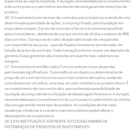
superiores ao capital investido. A duração recomendada para o investimento
é de curto prazo e o patrimônio do cliente não está garantido neste tipo de
produto.
O investimento em termos são contratos para compra ou a venda de uma
determinada quantidade de ações, a um preço fixado, para liquidação em
prazo determinado. O prazo do contrato a Termo é livremente escolhido
pelos investidores, obedecendo o prazo mínimo de 16 dias e máximo de 999
dias corridos. O preço será o valor da ação adicionado de uma parcela
correspondente aos juros – que são fixados livremente em mercado, em
função do prazo do contrato. Toda transação a termo requer um depósito de
garantia. Essas garantias são prestadas em duas formas: cobertura ou
margem.
O investimento em Mercados Futuros embute riscos de perdas
patrimoniais significativos. Commodity é um objeto ou determinante de
preço de um contrato futuro ou outro instrumento derivativo, podendo
consubstanciar um índice, uma taxa, um valor mobiliário ou produto físico. É
um investimento de risco muito alto, que contempla a possibilidade de
oscilação de preço devido à utilização de alavancagem financeira. A duração
recomendada para o investimento é de curto prazo e o patrimônio do cliente
não está garantido neste tipo de produto. As condições de mercado,
mudanças climáticas e o cenário macroeconômico podem afetar o
desempenho do investimento.
ESTA INSTITUIÇÃO É ADERENTE AO CÓDIGO ANBIMA DE
DISTRIBUIÇÃO DE PRODUTOS DE INVESTIMENTO.