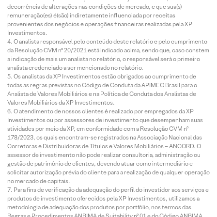
decorrência de alterações nas condições de mercado, e que sua(s)
remuneração(es) é(são) indiretamente influenciada por receitas
provenientes dos negócios e operações financeiras realizadas pela XP
Investimentos.
O analista responsável pelo conteúdo deste relatório e pelo cumprimento
da Resolução CVM nº 20/2021 está indicado acima, sendo que, caso constem
a indicação de mais um analista no relatório, o responsável será o primeiro
analista credenciado a ser mencionado no relatório.
Os analistas da XP Investimentos estão obrigados ao cumprimento de
todas as regras previstas no Código de Conduta da APIMEC Brasil para o
Analista de Valores Mobiliários e na Política de Conduta dos Analistas de
Valores Mobiliários da XP Investimentos.
O atendimento de nossos clientes é realizado por empregados da XP
Investimentos ou por assessores de investimento que desempenham suas
atividades por meio da XP, em conformidade com a Resolução CVM nº
178/2023, os quais encontram-se registrados na Associação Nacional das
Corretoras e Distribuidoras de Títulos e Valores Mobiliários – ANCORD. O
assessor de investimento não pode realizar consultoria, administração ou
gestão de patrimônio de clientes, devendo atuar como intermediário e
solicitar autorização prévia do cliente para a realização de qualquer operação
no mercado de capitais.
Para fins de verificação da adequação do perfil do investidor aos serviços e
produtos de investimento oferecidos pela XP Investimentos, utilizamos a
metodologia de adequação dos produtos por portfólio, nos termos das
Regras e Procedimentos ANBIMA de Suitability nº 01 e do Código ANBIMA