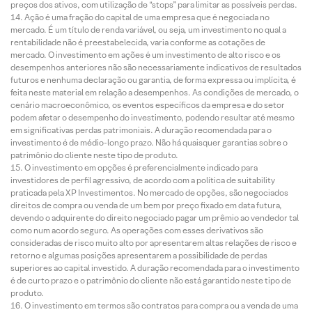
preços dos ativos, com utilização de “stops” para limitar as possíveis perdas.
Ação é uma fração do capital de uma empresa que é negociada no
mercado. É um título de renda variável, ou seja, um investimento no qual a
rentabilidade não é preestabelecida, varia conforme as cotações de
mercado. O investimento em ações é um investimento de alto risco e os
desempenhos anteriores não são necessariamente indicativos de resultados
futuros e nenhuma declaração ou garantia, de forma expressa ou implícita, é
feita neste material em relação a desempenhos. As condições de mercado, o
cenário macroeconômico, os eventos específicos da empresa e do setor
podem afetar o desempenho do investimento, podendo resultar até mesmo
em significativas perdas patrimoniais. A duração recomendada para o
investimento é de médio-longo prazo. Não há quaisquer garantias sobre o
patrimônio do cliente neste tipo de produto.
O investimento em opções é preferencialmente indicado para
investidores de perfil agressivo, de acordo com a política de suitability
praticada pela XP Investimentos. No mercado de opções, são negociados
direitos de compra ou venda de um bem por preço fixado em data futura,
devendo o adquirente do direito negociado pagar um prêmio ao vendedor tal
como num acordo seguro. As operações com esses derivativos são
consideradas de risco muito alto por apresentarem altas relações de risco e
retorno e algumas posições apresentarem a possibilidade de perdas
superiores ao capital investido. A duração recomendada para o investimento
é de curto prazo e o patrimônio do cliente não está garantido neste tipo de
produto.
O investimento em termos são contratos para compra ou a venda de uma