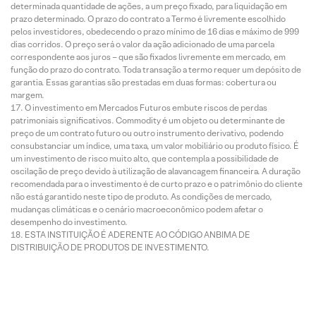
determinada quantidade de ações, a um preço fixado, para liquidação em
prazo determinado. O prazo do contrato a Termo é livremente escolhido
pelos investidores, obedecendo o prazo mínimo de 16 dias e máximo de 999
dias corridos. O preço será o valor da ação adicionado de uma parcela
correspondente aos juros – que são fixados livremente em mercado, em
função do prazo do contrato. Toda transação a termo requer um depósito de
garantia. Essas garantias são prestadas em duas formas: cobertura ou
margem.
O investimento em Mercados Futuros embute riscos de perdas
patrimoniais significativos. Commodity é um objeto ou determinante de
preço de um contrato futuro ou outro instrumento derivativo, podendo
consubstanciar um índice, uma taxa, um valor mobiliário ou produto físico. É
um investimento de risco muito alto, que contempla a possibilidade de
oscilação de preço devido à utilização de alavancagem financeira. A duração
recomendada para o investimento é de curto prazo e o patrimônio do cliente
não está garantido neste tipo de produto. As condições de mercado,
mudanças climáticas e o cenário macroeconômico podem afetar o
desempenho do investimento.
ESTA INSTITUIÇÃO É ADERENTE AO CÓDIGO ANBIMA DE
DISTRIBUIÇÃO DE PRODUTOS DE INVESTIMENTO.