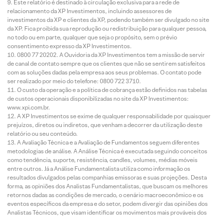
Este relatório é destinado à circulação exclusiva para a rede de
relacionamento da XP Investimentos, incluindo assessores de
investimentos da XP e clientes da XP, podendo também ser divulgado no site
da XP. Fica proibida sua reprodução ou redistribuição para qualquer pessoa,
no todo ou em parte, qualquer que seja o propósito, sem o prévio
consentimento expresso da XP Investimentos.
0800 77 20202. A Ouvidoria da XP Investimentos tem a missão de servir
de canal de contato sempre que os clientes que não se sentirem satisfeitos
com as soluções dadas pela empresa aos seus problemas. O contato pode
ser realizado por meio do telefone: 0800 722 3710.
O custo da operação e a política de cobrança estão definidos nas tabelas
de custos operacionais disponibilizadas no site da XP Investimentos:
www.xpi.com.br.
A XP Investimentos se exime de qualquer responsabilidade por quaisquer
prejuízos, diretos ou indiretos, que venham a decorrer da utilização deste
relatório ou seu conteúdo.
A Avaliação Técnica e a Avaliação de Fundamentos seguem diferentes
metodologias de análise. A Análise Técnica é executada seguindo conceitos
como tendência, suporte, resistência, candles, volumes, médias móveis
entre outros. Já a Análise Fundamentalista utiliza como informação os
resultados divulgados pelas companhias emissoras e suas projeções. Desta
forma, as opiniões dos Analistas Fundamentalistas, que buscam os melhores
retornos dadas as condições de mercado, o cenário macroeconômico e os
eventos específicos da empresa e do setor, podem divergir das opiniões dos
Analistas Técnicos, que visam identificar os movimentos mais prováveis dos