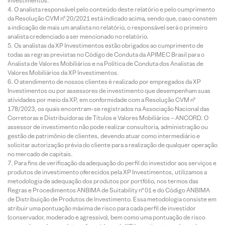
Investimentos.
O analista responsável pelo conteúdo deste relatório e pelo cumprimento
da Resolução CVM nº 20/2021 está indicado acima, sendo que, caso constem
a indicação de mais um analista no relatório, o responsável será o primeiro
analista credenciado a ser mencionado no relatório.
Os analistas da XP Investimentos estão obrigados ao cumprimento de
todas as regras previstas no Código de Conduta da APIMEC Brasil para o
Analista de Valores Mobiliários e na Política de Conduta dos Analistas de
Valores Mobiliários da XP Investimentos.
O atendimento de nossos clientes é realizado por empregados da XP
Investimentos ou por assessores de investimento que desempenham suas
atividades por meio da XP, em conformidade com a Resolução CVM nº
178/2023, os quais encontram-se registrados na Associação Nacional das
Corretoras e Distribuidoras de Títulos e Valores Mobiliários – ANCORD. O
assessor de investimento não pode realizar consultoria, administração ou
gestão de patrimônio de clientes, devendo atuar como intermediário e
solicitar autorização prévia do cliente para a realização de qualquer operação
no mercado de capitais.
Para fins de verificação da adequação do perfil do investidor aos serviços e
produtos de investimento oferecidos pela XP Investimentos, utilizamos a
metodologia de adequação dos produtos por portfólio, nos termos das
Regras e Procedimentos ANBIMA de Suitability nº 01 e do Código ANBIMA
de Distribuição de Produtos de Investimento. Essa metodologia consiste em
atribuir uma pontuação máxima de risco para cada perfil de investidor
(conservador, moderado e agressivo), bem como uma pontuação de risco