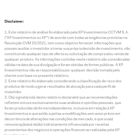
Disclaimer:
Este relatório de análise foi elaborado pela XP Investimentos CCTVM S.A.
(“XP Investimentos ou XP”) de acordo com todas as exigências previstas na
Resolução CVM 20/2021, tem como objetivo fornecer informações que
possam auxiliar o investidor a tomar sua própria decisão de investimento, não
constituindo qualquer tipo de oferta ou solicitação de compra e/ou venda de
qualquer produto. As informações contidas neste relatório são consideradas
válidas na data de sua divulgação e foram obtidas de fontes públicas. A XP
Investimentos não se responsabiliza por qualquer decisão tomada pelo
cliente com base no presente relatório.
Este relatório foi elaborado considerando a classificação de risco dos
produtos de modo a gerar resultados de alocação para cada perfil de
investidor.
O(s) signatário(s) deste relatório declara(m) que as recomendações
refletem única e exclusivamente suas análises e opiniões pessoais, que
foram produzidas de forma independente, inclusive em relação à XP
Investimentos e que estão sujeitas a modificações sem aviso prévio em
decorrência de alterações nas condições de mercado, e que sua(s)
remuneração(es) é(são) indiretamente influenciada por receitas
provenientes dos negócios e operações financeiras realizadas pela XP