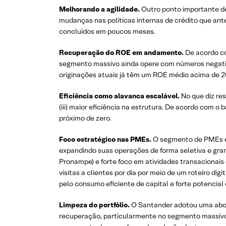
Melhorando a agilidade.
Outro ponto importante de
mudanças nas políticas internas de crédito que an
concluídos em poucos meses.
Recuperação do ROE em andamento.
De acordo c
segmento massivo ainda opere com números negativo
originações atuais já têm um ROE médio acima de 20
Eficiência como alavanca escalável.
No que diz res
(iii) maior eficiência na estrutura. De acordo com 
próximo de zero.
Foco estratégico nas PMEs.
O segmento de PMEs é 
expandindo suas operações de forma seletiva e granu
Pronampe) e forte foco em atividades transacionais 
visitas a clientes por dia por meio de um roteiro di
pelo consumo eficiente de capital e forte potencial
Limpeza do portfólio.
O Santander adotou uma abord
recuperação, particularmente no segmento massivo.