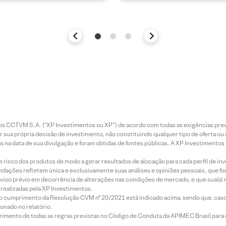
entos CCTVM S.A. (“XP Investimentos ou XP”) de acordo com todas as exigências p
r sua própria decisão de investimento, não constituindo qualquer tipo de oferta ou
s na data de sua divulgação e foram obtidas de fontes públicas. A XP Investimentos
e risco dos produtos de modo a gerar resultados de alocação para cada perfil de inv
mendações refletem única e exclusivamente suas análises e opiniões pessoais, que 
aviso prévio em decorrência de alterações nas condições de mercado, e que sua(s)
realizadas pela XP Investimentos.
lo cumprimento da Resolução CVM nº 20/2021 está indicado acima, sendo que, caso 
onado no relatório.
imento de todas as regras previstas no Código de Conduta da APIMEC Brasil para o 