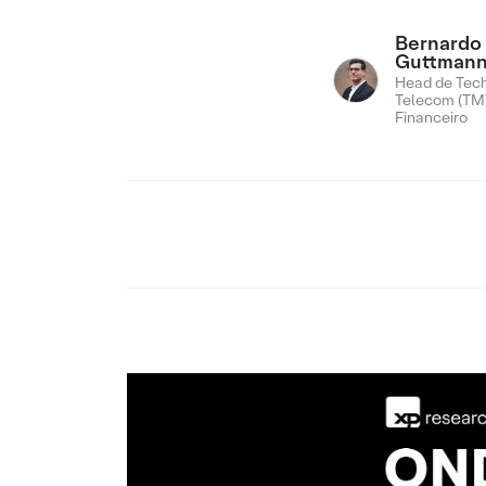
Bernardo
Guttman
Head de Tech
Telecom (TMT
Financeiro