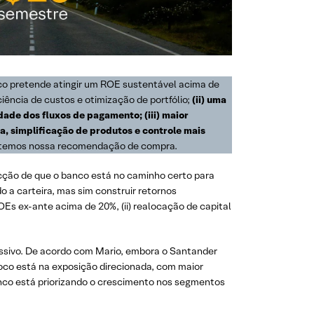
o pretende atingir um ROE sustentável acima de
iência de custos e otimização de portfólio;
(ii) uma
dade dos fluxos de pagamento; (iii) maior
ca, simplificação de produtos e controle mais
antemos nossa recomendação de compra.
cção de que o banco está no caminho certo para
 a carteira, mas sim construir retornos
s ex-ante acima de 20%, (ii) realocação de capital
sivo. De acordo com Mario, embora o Santander
oco está na exposição direcionada, com maior
banco está priorizando o crescimento nos segmentos