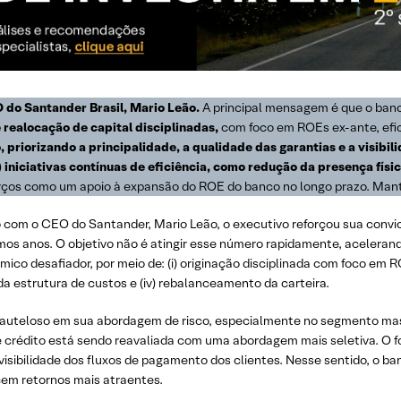
 do Santander Brasil, Mario Leão.
A principal mensagem é que o banc
 e realocação de capital disciplinadas,
com foco em ROEs ex-ante, efic
priorizando a principalidade, a qualidade das garantias e a visibili
v) iniciativas contínuas de eficiência, como redução da presença físi
orços como um apoio à expansão do ROE do banco no longo prazo. M
com o CEO do Santander, Mario Leão, o executivo reforçou sua convi
os anos. O objetivo não é atingir esse número rapidamente, acelerando
desafiador, por meio de: (i) originação disciplinada com foco em ROE
 da estrutura de custos e (iv) rebalanceamento da carteira.
auteloso em sua abordagem de risco, especialmente no segmento mas
 crédito está sendo reavaliada com uma abordagem mais seletiva. O f
 visibilidade dos fluxos de pagamento dos clientes. Nesse sentido, o 
ecem retornos mais atraentes.