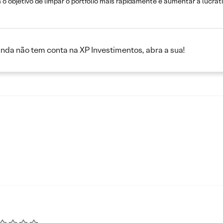
o objetivo de limpar o portfólio mais rapidamente e aumentar a lucrat
inda não tem conta na XP Investimentos, abra a sua!