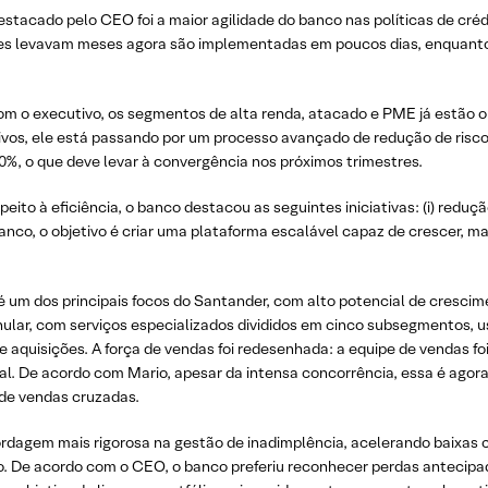
stacado pelo CEO foi a maior agilidade do banco nas políticas de cr
tes levavam meses agora são implementadas em poucos dias, enquanto
om o executivo, os segmentos de alta renda, atacado e PME já estã
s, ele está passando por um processo avançado de redução de riscos
%, o que deve levar à convergência nos próximos trimestres.
peito à eficiência, o banco destacou as seguintes iniciativas: (i) reduçã
o banco, o objetivo é criar uma plataforma escalável capaz de crescer
um dos principais focos do Santander, com alto potencial de cresc
lar, com serviços especializados divididos em cinco subsegmentos, uso
e aquisições. A força de vendas foi redesenhada: a equipe de vendas fo
gital. De acordo com Mario, apesar da intensa concorrência, essa é agor
 de vendas cruzadas.
agem mais rigorosa na gestão de inadimplência, acelerando baixas 
 De acordo com o CEO, o banco preferiu reconhecer perdas antecipada