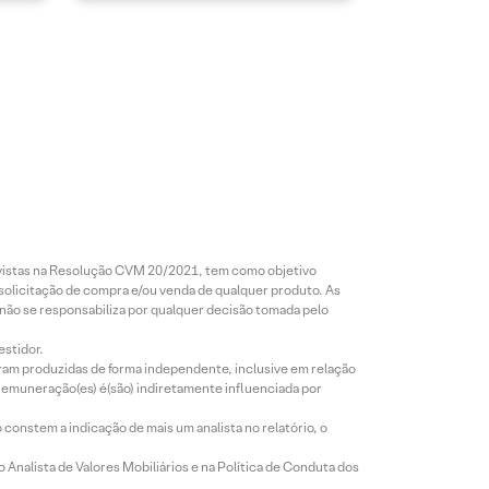
revistas na Resolução CVM 20/2021, tem como objetivo
 solicitação de compra e/ou venda de qualquer produto. As
 não se responsabiliza por qualquer decisão tomada pelo
estidor.
foram produzidas de forma independente, inclusive em relação
 remuneração(es) é(são) indiretamente influenciada por
constem a indicação de mais um analista no relatório, o
Analista de Valores Mobiliários e na Política de Conduta dos