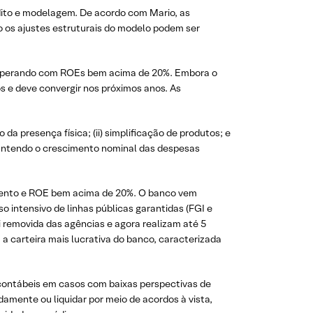
édito e modelagem. De acordo com Mario, as
 os ajustes estruturais do modelo podem ser
o operando com ROEs bem acima de 20%. Embora o
 e deve convergir nos próximos anos. As
o da presença física; (ii) simplificação de produtos; e
, mantendo o crescimento nominal das despesas
imento e ROE bem acima de 20%. O banco vem
 intensivo de linhas públicas garantidas (FGI e
i removida das agências e agora realizam até 5
a a carteira mais lucrativa do banco, caracterizada
contábeis em casos com baixas perspectivas de
mente ou liquidar por meio de acordos à vista,