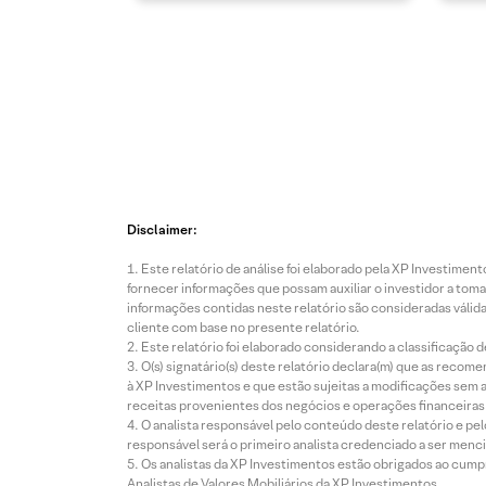
Disclaimer:
Este relatório de análise foi elaborado pela XP Investim
fornecer informações que possam auxiliar o investidor a toma
informações contidas neste relatório são consideradas válida
cliente com base no presente relatório.
Este relatório foi elaborado considerando a classificação d
O(s) signatário(s) deste relatório declara(m) que as reco
à XP Investimentos e que estão sujeitas a modificações sem 
receitas provenientes dos negócios e operações financeiras 
O analista responsável pelo conteúdo deste relatório e pe
responsável será o primeiro analista credenciado a ser menci
Os analistas da XP Investimentos estão obrigados ao cumpr
Analistas de Valores Mobiliários da XP Investimentos.