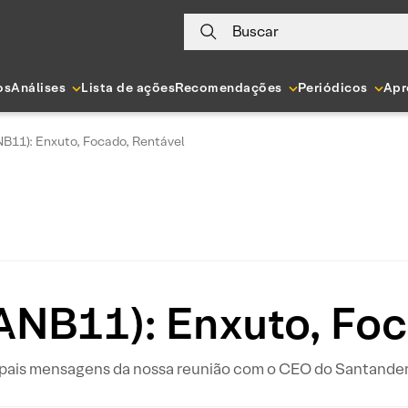
Buscar
os
Análises
Lista de ações
Recomendações
Periódicos
Apr
B11): Enxuto, Focado, Rentável
ANB11): Enxuto, Foc
ipais mensagens da nossa reunião com o CEO do Santander 