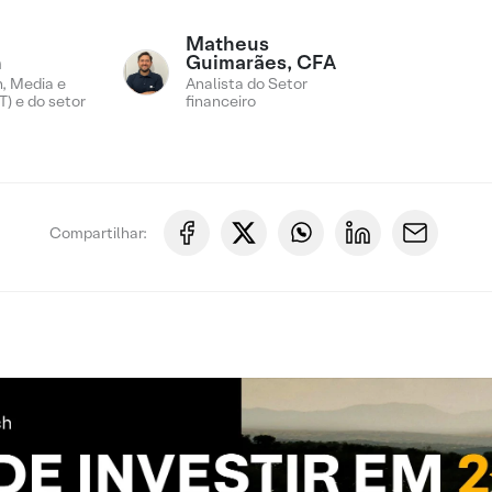
Matheus
n
Guimarães, CFA
, Media e
Analista do Setor
) e do setor
financeiro
Compartilhar: