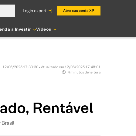
login expert
Abra sua conta XP
enda a Investir
Vídeos
12/06/2025 17:33:30 • Atualizado em 12/06/2025 17:48:01
4 minutos de leitura
ado, Rentável
Brasil